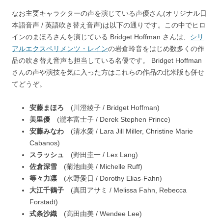
なお主要キャラクターの声を演じている声優さん(オリジナル日
本語音声 / 英語吹き替え音声)は以下の通りです。この中でヒロ
インのまほろさんを演じている Bridget Hoffman さんは、
シリ
アルエクスペリメンツ・レイン
の岩倉玲音をはじめ数多くの作
品の吹き替え音声も担当している名優です。 Bridget Hoffman
さんの声や演技を気に入った方はこれらの作品の北米版も併せ
てどうぞ。
安藤まほろ
(川澄綾子 / Bridget Hoffman)
美里優
(瀧本富士子 / Derek Stephen Prince)
安藤みなわ
(清水愛 / Lara Jill Miller, Christine Marie
Cabanos)
スラッシュ
(野田圭一 / Lex Lang)
佐倉深雪
(菊池由美 / Michelle Ruff)
等々力凛
(水野愛日 / Dorothy Elias-Fahn)
大江千鶴子
(真田アサミ / Melissa Fahn, Rebecca
Forstadt)
式条沙織
(高田由美 / Wendee Lee)