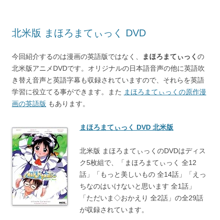
北米版 まほろまてぃっく DVD
今回紹介するのは漫画の英語版ではなく、
まほろまてぃっく
の
北米版アニメDVDです。オリジナルの日本語音声の他に英語吹
き替え音声と英語字幕も収録されていますので、それらを英語
学習に役立てる事ができます。また
まほろまてぃっくの原作漫
画の英語版
もあります。
まほろまてぃっく DVD 北米版
北米版 まほろまてぃっくのDVDはディス
ク5枚組で、「まほろまてぃっく 全12
話」「もっと美しいもの 全14話」「えっ
ちなのはいけないと思います 全1話」
「ただいま◇おかえり 全2話」の全29話
が収録されています。