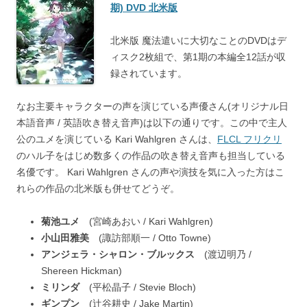
期) DVD 北米版
北米版 魔法遣いに大切なことのDVDはデ
ィスク2枚組で、第1期の本編全12話が収
録されています。
なお主要キャラクターの声を演じている声優さん(オリジナル日
本語音声 / 英語吹き替え音声)は以下の通りです。この中で主人
公のユメを演じている Kari Wahlgren さんは、
FLCL フリクリ
のハル子をはじめ数多くの作品の吹き替え音声も担当している
名優です。 Kari Wahlgren さんの声や演技を気に入った方はこ
れらの作品の北米版も併せてどうぞ。
菊池ユメ
(宮崎あおい / Kari Wahlgren)
小山田雅美
(諏訪部順一 / Otto Towne)
アンジェラ・シャロン・ブルックス
(渡辺明乃 /
Shereen Hickman)
ミリンダ
(平松晶子 / Stevie Bloch)
ギンプン
(辻谷耕史 / Jake Martin)