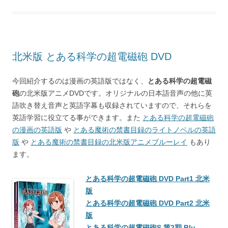
北米版 とある科学の超電磁砲 DVD
今回紹介するのは漫画の英語版ではなく、
とある科学の超電磁
砲
の北米版アニメDVDです。オリジナルの日本語音声の他に英
語吹き替え音声と英語字幕も収録されていますので、それらを
英語学習に役立てる事ができます。また
とある科学の超電磁砲
の漫画の英語版
や
とある魔術の禁書目録のライトノベルの英語
版
や
とある魔術の禁書目録の北米版アニメブルーレイ
もあり
ます。
とある科学の超電磁砲 DVD Part1 北米
版
とある科学の超電磁砲 DVD Part2 北米
版
とある科学の超電磁砲S 第2期 Blu-