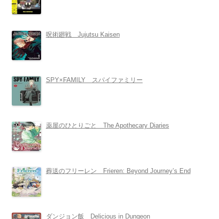
呪術廻戦 Jujutsu Kaisen
SPY×FAMILY スパイファミリー
薬屋のひとりごと The Apothecary Diaries
葬送のフリーレン Frieren: Beyond Journey’s End
ダンジョン飯 Delicious in Dungeon