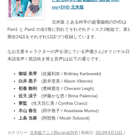
ray+DVD 北米版
北米版 とある科学の超電磁砲のDVDは
Part1 と Part2 の全2巻に別れてそれぞれディスク2枚組で、第1
期全24話をそれぞれ12話づつ収録しています。
なお主要キャラクターの声を演じている声優さん(オリジナル日
本語音声 / 英語吹き替え音声)は以下の通りです。
御坂 美琴
(佐藤利奈 / Brittney Karbowski)
白井 黒子
(新井里美 / Alison Viktorin)
初春 飾利
(豊崎愛生 / Cherami Leigh)
佐天 涙子
(伊藤かな恵 / Brina Palencia)
寮監
(生天目仁美 / Cynthia Cranz)
木山 春生
(田中敦子 / Anastasia Munoz)
上条 当麻
(阿部敦 / Micah Solusod)
カテゴリー:
北米版アニメBlu-ray&DVD
| 投稿日:
2013年4月13日
|