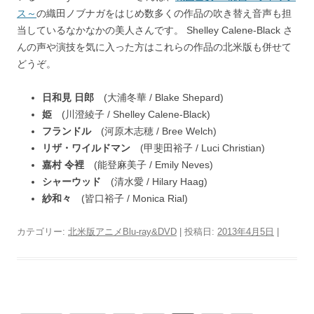
ス～
の織田ノブナガをはじめ数多くの作品の吹き替え音声も担
当しているなかなかの美人さんです。 Shelley Calene-Black さ
んの声や演技を気に入った方はこれらの作品の北米版も併せて
どうぞ。
日和見 日郎
(大浦冬華 / Blake Shepard)
姫
(川澄綾子 / Shelley Calene-Black)
フランドル
(河原木志穂 / Bree Welch)
リザ・ワイルドマン
(甲斐田裕子 / Luci Christian)
嘉村 令裡
(能登麻美子 / Emily Neves)
シャーウッド
(清水愛 / Hilary Haag)
紗和々
(皆口裕子 / Monica Rial)
カテゴリー:
北米版アニメBlu-ray&DVD
| 投稿日:
2013年4月5日
|