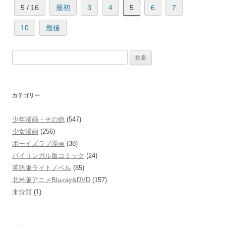
5 / 16
最初
3
4
5
6
7
10
最後
検
索:
カテゴリー
少年漫画・その他
(547)
少女漫画
(256)
ボーイズラブ漫画
(38)
バイリンガル版コミック
(24)
英語版ライトノベル
(85)
北米版アニメBlu-ray&DVD
(157)
未分類
(1)