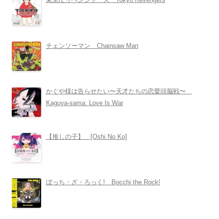
チェンソーマン Chainsaw Man
かぐや様は告らせたい〜天才たちの恋愛頭脳戦〜
Kaguya-sama: Love Is War
【推しの子】 [Oshi No Ko]
ぼっち・ざ・ろっく! Bocchi the Rock!