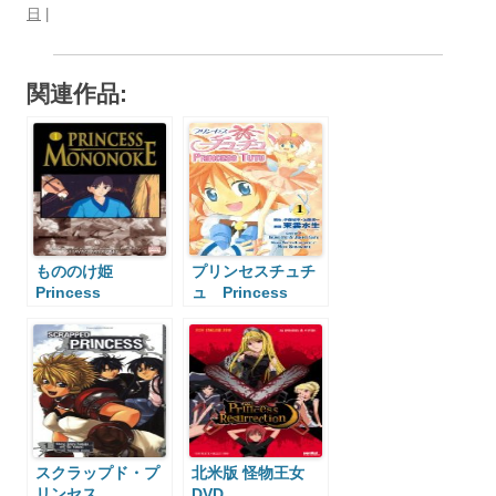
日
|
関連作品:
もののけ姫
プリンセスチュチ
Princess
ュ Princess
Mononoke
Tutu
スクラップド・プ
北米版 怪物王女
リンセス
DVD