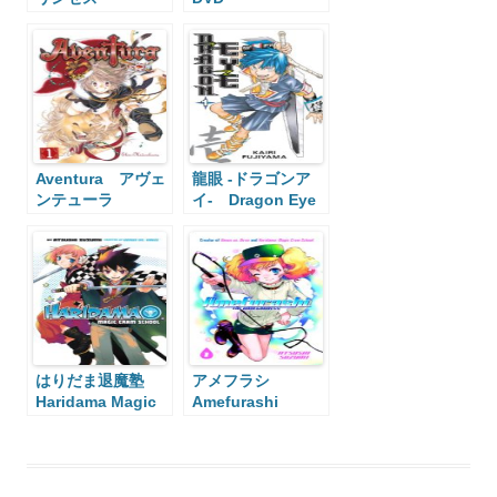
Scrapped
Princess
Aventura アヴェ
龍眼 -ドラゴンア
ンテューラ
イ- Dragon Eye
はりだま退魔塾
アメフラシ
Haridama Magic
Amefurashi
Cram School