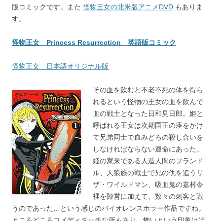
版コミックです。また
怪物王女の北米版アニメDVD
もありま
す。
怪物王女 Princess Resurrection 英語版コミック
怪物王女 日本語オリジナル版
その血を飲むと不老不死の体を得ら
れるという怪物の王女の血を飲んで
血の戦士となった日和見日郎。姫と
呼ばれる王女は次期国王の座をかけ
て兄弟同士で血みどろの殺し合いを
しなければならない運命にあった。
姫の家来である人造人間のフランド
ル、人狼族の戦士で兄の仇を追うリ
ザ・ワイルドマン、吸血鬼の嘉村令
裡を陣営に加えて、数々の刺客と戦
うのであった…という感じのバイオレンスホラー作品ですね。
ところどころコメディタッチな所もあり、怖いという印象はほ