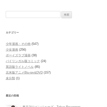
検
索:
カテゴリー
少年漫画・その他
(547)
少女漫画
(256)
ボーイズラブ漫画
(38)
バイリンガル版コミック
(24)
英語版ライトノベル
(85)
北米版アニメBlu-ray&DVD
(157)
未分類
(1)
最近の投稿
東京卍リベンジャーズ Tokyo Revengers