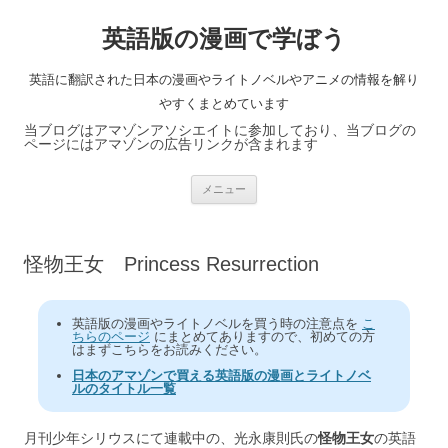
英語版の漫画で学ぼう
英語に翻訳された日本の漫画やライトノベルやアニメの情報を解り
やすくまとめています
当ブログはアマゾンアソシエイトに参加しており、当ブログの
ページにはアマゾンの広告リンクが含まれます
コ
メニュー
ン
テ
ン
ツ
へ
怪物王女 Princess Resurrection
ス
キ
ッ
プ
英語版の漫画やライトノベルを買う時の注意点を
こ
ちらのページ
にまとめてありますので、初めての方
はまずこちらをお読みください。
日本のアマゾンで買える英語版の漫画とライトノベ
ルのタイトル一覧
月刊少年シリウスにて連載中の、光永康則氏の
怪物王女
の英語