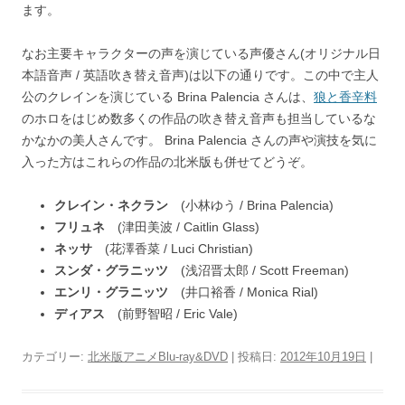
ます。
なお主要キャラクターの声を演じている声優さん(オリジナル日
本語音声 / 英語吹き替え音声)は以下の通りです。この中で主人
公のクレインを演じている Brina Palencia さんは、
狼と香辛料
のホロをはじめ数多くの作品の吹き替え音声も担当しているな
かなかの美人さんです。 Brina Palencia さんの声や演技を気に
入った方はこれらの作品の北米版も併せてどうぞ。
クレイン・ネクラン
(小林ゆう / Brina Palencia)
フリュネ
(津田美波 / Caitlin Glass)
ネッサ
(花澤香菜 / Luci Christian)
スンダ・グラニッツ
(浅沼晋太郎 / Scott Freeman)
エンリ・グラニッツ
(井口裕香 / Monica Rial)
ディアス
(前野智昭 / Eric Vale)
カテゴリー:
北米版アニメBlu-ray&DVD
| 投稿日:
2012年10月19日
|