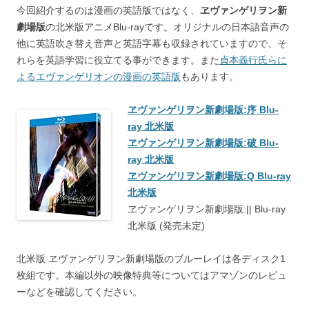
今回紹介するのは漫画の英語版ではなく、
ヱヴァンゲリヲン新
劇場版
の北米版アニメBlu-rayです。オリジナルの日本語音声の
他に英語吹き替え音声と英語字幕も収録されていますので、そ
れらを英語学習に役立てる事ができます。また
貞本義行氏らに
よるエヴァンゲリオンの漫画の英語版
もあります。
ヱヴァンゲリヲン新劇場版:序 Blu-
ray 北米版
ヱヴァンゲリヲン新劇場版:破 Blu-
ray 北米版
ヱヴァンゲリヲン新劇場版:Q Blu-ray
北米版
ヱヴァンゲリヲン新劇場版:|| Blu-ray
北米版 (発売未定)
北米版 ヱヴァンゲリヲン新劇場版のブルーレイは各ディスク1
枚組です。本編以外の映像特典等についてはアマゾンのレビュ
ーなどを確認してください。