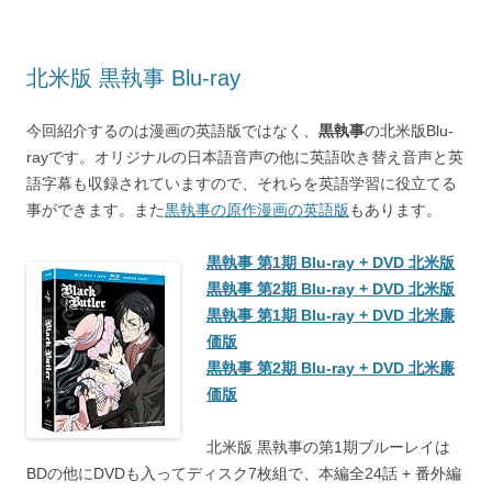
北米版 黒執事 Blu-ray
今回紹介するのは漫画の英語版ではなく、
黒執事
の北米版Blu-
rayです。オリジナルの日本語音声の他に英語吹き替え音声と英
語字幕も収録されていますので、それらを英語学習に役立てる
事ができます。また
黒執事の原作漫画の英語版
もあります。
黒執事 第1期 Blu-ray + DVD 北米版
黒執事 第2期 Blu-ray + DVD 北米版
黒執事 第1期 Blu-ray + DVD 北米廉
価版
黒執事 第2期 Blu-ray + DVD 北米廉
価版
北米版 黒執事の第1期ブルーレイは
BDの他にDVDも入ってディスク7枚組で、本編全24話 + 番外編