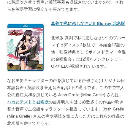
に英語吹き替え音声と英語字幕も収録されていますので、それ
らを英語学習に役立てる事ができます。
真剣で私に恋しなさい!! Blu-ray 北米版
北米版 真剣で私に恋しなさい!!のブルー
レイはディスク2枚組で、本編全12話の
他、映像特典としてボイスドラマ「今週
の金曜集会」全12話とノンクレジット
OPとEDが収録されています。
なお主要キャラクターの声を演じている声優さん(オリジナル日
本語音声 / 英語吹き替え音声)は以下の通りです。この中で主人
公の直江大和を演じている Josh Grelle (Mina Grelle) さんは、
バカとテストと召喚獣
の吉井明久をはじめ数多くの作品の吹き
替え音声で主役級キャラクターを担当しています。Josh Grelle
(Mina Grelle) さんの声や演技を気に入った方はこれらの作品の
北米版も併せてどうぞ。