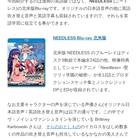
今回紹介するのは漫画の英語版ではなく、
NEEDLESS
(ニード
レス)の北米版Blu-rayです。オリジナルの日本語音声の他に英語
吹き替え音声と英語字幕も収録されていますので、それらを英
語学習に役立てる事ができます。
NEEDLESS Blu-ray 北米版
北米版 NEEDLESS のブルーレイはディ
スク3枚組で本編全24話の他、映像特典
としてショートアニメ「Needless+ -聖
リリィ学園の秘密-」が全12話とプロダ
クションスケッチ集とノンクレジット
OPとEDが収録されています。
なお主要キャラクターの声を演じている声優さん(オリジナル日
本語音声 / 英語吹き替え音声)は以下の通りです。この中でイ
ヴ・ノイシュヴァンシュタインを演じている Brittney
Karbowski さんは、
そらのおとしもの
のイカロスをはじめ数多
くの作品の吹き替え音声も担当しているなかなかの美人さんで