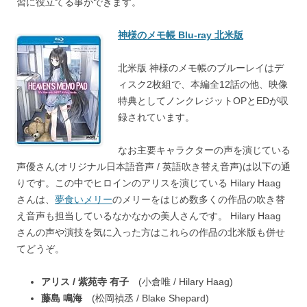
習に役立てる事ができます。
神様のメモ帳 Blu-ray 北米版
北米版 神様のメモ帳のブルーレイはデ
ィスク2枚組で、本編全12話の他、映像
特典としてノンクレジットOPとEDが収
録されています。
なお主要キャラクターの声を演じている
声優さん(オリジナル日本語音声 / 英語吹き替え音声)は以下の通
りです。この中でヒロインのアリスを演じている Hilary Haag
さんは、
夢食いメリー
のメリーをはじめ数多くの作品の吹き替
え音声も担当しているなかなかの美人さんです。 Hilary Haag
さんの声や演技を気に入った方はこれらの作品の北米版も併せ
てどうぞ。
アリス / 紫苑寺 有子
(小倉唯 / Hilary Haag)
藤島 鳴海
(松岡禎丞 / Blake Shepard)