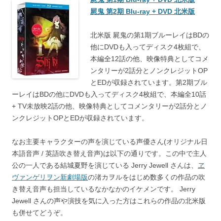
屍鬼 第2期 Blu-ray + DVD 北米版
北米版 屍鬼の第1期ブルーレイはBDの
他にDVDも入ってディスク4枚組で、
本編全12話の他、映像特典としてコメ
ンタリーが2話分とノンクレジットOP
とEDが収録されています。第2期ブル
ーレイはBDの他にDVDも入ってディスク4枚組で、本編全10話
+ TV未放映2話の他、映像特典としてコメンタリーが2話分とノ
ンクレジットOPとEDが収録されています。
なお主要キャラクターの声を演じている声優さん(オリジナル日
本語音声 / 英語吹き替え音声)は以下の通りです。この中で主人
公の一人である結城夏野を演じている Jerry Jewell さんは、
ヱ
ヴァンゲリヲン新劇場版
の渚カヲルをはじめ数多くの作品の吹
き替え音声も担当しているなかなかのイケメンです。 Jerry
Jewell さんの声や演技を気に入った方はこれらの作品の北米版
も併せてどうぞ。