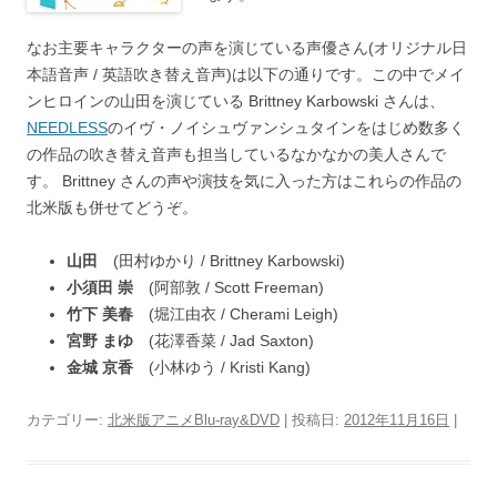
なお主要キャラクターの声を演じている声優さん(オリジナル日
本語音声 / 英語吹き替え音声)は以下の通りです。この中でメイ
ンヒロインの山田を演じている Brittney Karbowski さんは、
NEEDLESS
のイヴ・ノイシュヴァンシュタインをはじめ数多く
の作品の吹き替え音声も担当しているなかなかの美人さんで
す。 Brittney さんの声や演技を気に入った方はこれらの作品の
北米版も併せてどうぞ。
山田
(田村ゆかり / Brittney Karbowski)
小須田 崇
(阿部敦 / Scott Freeman)
竹下 美春
(堀江由衣 / Cherami Leigh)
宮野 まゆ
(花澤香菜 / Jad Saxton)
金城 京香
(小林ゆう / Kristi Kang)
カテゴリー:
北米版アニメBlu-ray&DVD
| 投稿日:
2012年11月16日
|