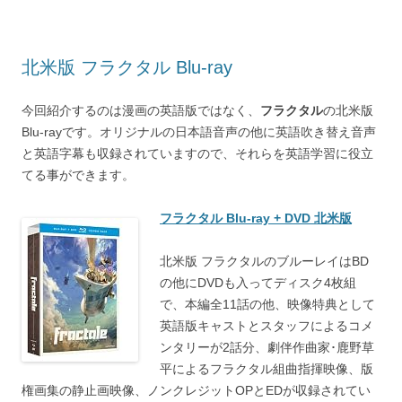
北米版 フラクタル Blu-ray
今回紹介するのは漫画の英語版ではなく、
フラクタル
の北米版
Blu-rayです。オリジナルの日本語音声の他に英語吹き替え音声
と英語字幕も収録されていますので、それらを英語学習に役立
てる事ができます。
フラクタル Blu-ray + DVD 北米版
北米版 フラクタルのブルーレイはBD
の他にDVDも入ってディスク4枚組
で、本編全11話の他、映像特典として
英語版キャストとスタッフによるコメ
ンタリーが2話分、劇伴作曲家･鹿野草
平によるフラクタル組曲指揮映像、版
権画集の静止画映像、ノンクレジットOPとEDが収録されてい