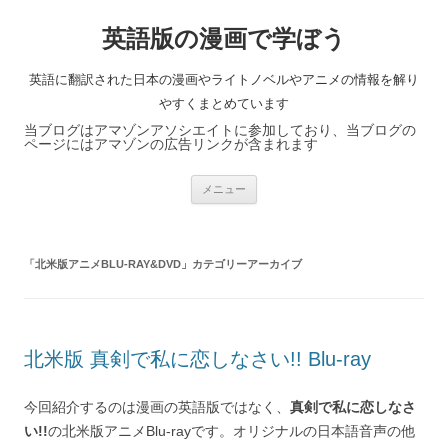
英語版の漫画で学ぼう
英語に翻訳された日本の漫画やライトノベルやアニメの情報を解り
やすくまとめています
当ブログはアマゾンアソシエイトに参加しており、当ブログの
ページにはアマゾンの広告リンクが含まれます
コ
メニュー
ン
テ
ン
ツ
へ
「
北米版アニメBLU-RAY&DVD
」カテゴリーアーカイブ
ス
キ
ッ
プ
北米版 真剣で私に恋しなさい!! Blu-ray
今回紹介するのは漫画の英語版ではなく、
真剣で私に恋しなさ
い!!
の北米版アニメBlu-rayです。オリジナルの日本語音声の他