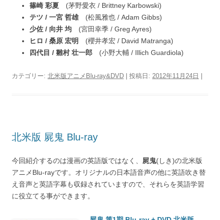
篠崎 彩夏
(茅野愛衣 / Brittney Karbowski)
テツ / 一宮 哲雄
(松風雅也 / Adam Gibbs)
少佐 / 向井 均
(宮田幸季 / Greg Ayres)
ヒロ / 桑原 宏明
(櫻井孝宏 / David Matranga)
四代目 / 雛村 壮一郎
(小野大輔 / Illich Guardiola)
カテゴリー:
北米版アニメBlu-ray&DVD
| 投稿日:
2012年11月24日
|
北米版 屍鬼 Blu-ray
今回紹介するのは漫画の英語版ではなく、
屍鬼
(しき)の北米版
アニメBlu-rayです。オリジナルの日本語音声の他に英語吹き替
え音声と英語字幕も収録されていますので、それらを英語学習
に役立てる事ができます。
屍鬼 第1期 Blu-ray + DVD 北米版