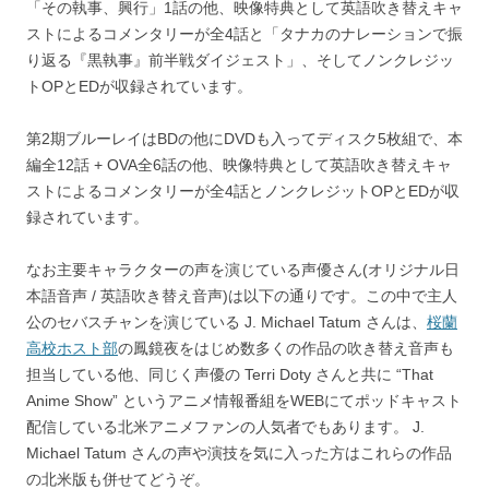
「その執事、興行」1話の他、映像特典として英語吹き替えキャ
ストによるコメンタリーが全4話と「タナカのナレーションで振
り返る『黒執事』前半戦ダイジェスト」、そしてノンクレジッ
トOPとEDが収録されています。
第2期ブルーレイはBDの他にDVDも入ってディスク5枚組で、本
編全12話 + OVA全6話の他、映像特典として英語吹き替えキャ
ストによるコメンタリーが全4話とノンクレジットOPとEDが収
録されています。
なお主要キャラクターの声を演じている声優さん(オリジナル日
本語音声 / 英語吹き替え音声)は以下の通りです。この中で主人
公のセバスチャンを演じている J. Michael Tatum さんは、
桜蘭
高校ホスト部
の鳳鏡夜をはじめ数多くの作品の吹き替え音声も
担当している他、同じく声優の Terri Doty さんと共に “That
Anime Show” というアニメ情報番組をWEBにてポッドキャスト
配信している北米アニメファンの人気者でもあります。 J.
Michael Tatum さんの声や演技を気に入った方はこれらの作品
の北米版も併せてどうぞ。