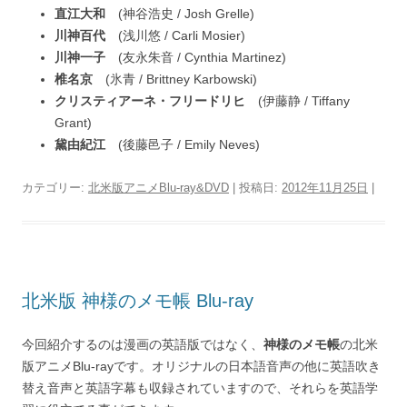
直江大和
(神谷浩史 / Josh Grelle)
川神百代
(浅川悠 / Carli Mosier)
川神一子
(友永朱音 / Cynthia Martinez)
椎名京
(氷青 / Brittney Karbowski)
クリスティアーネ・フリードリヒ
(伊藤静 / Tiffany
Grant)
黛由紀江
(後藤邑子 / Emily Neves)
カテゴリー:
北米版アニメBlu-ray&DVD
| 投稿日:
2012年11月25日
|
北米版 神様のメモ帳 Blu-ray
今回紹介するのは漫画の英語版ではなく、
神様のメモ帳
の北米
版アニメBlu-rayです。オリジナルの日本語音声の他に英語吹き
替え音声と英語字幕も収録されていますので、それらを英語学