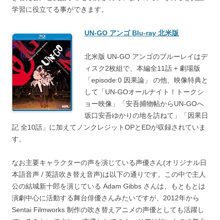
学習に役立てる事ができます。
UN-GO アンゴ Blu-ray 北米版
北米版 UN-GO アンゴのブルーレイはデ
ィスク2枚組で、本編全11話 + 劇場版
「episode:0 因果論」 の他、映像特典と
して「UN-GOオールナイト！トークシ
ョー映像」「安吾捕物帖からUN-GOへ
坂口安吾ゆかりの地を訪ねて」「因果日
記 全10話」に加えてノンクレジットOPとEDが収録されていま
す。
なお主要キャラクターの声を演じている声優さん(オリジナル日
本語音声 / 英語吹き替え音声)は以下の通りです。この中で主人
公の結城新十郎を演じている Adam Gibbs さんは、もともとは
演劇中心に活動する舞台俳優さんみたいですが、2012年から
Sentai Filmworks 制作の吹き替えアニメの声優としても活躍し