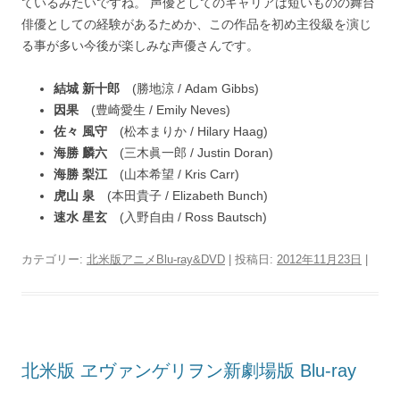
ているみたいですね。 声優としてのキャリアは短いものの舞台
俳優としての経験があるためか、この作品を初め主役級を演じ
る事が多い今後が楽しみな声優さんです。
結城 新十郎
(勝地涼 / Adam Gibbs)
因果
(豊崎愛生 / Emily Neves)
佐々 風守
(松本まりか / Hilary Haag)
海勝 麟六
(三木眞一郎 / Justin Doran)
海勝 梨江
(山本希望 / Kris Carr)
虎山 泉
(本田貴子 / Elizabeth Bunch)
速水 星玄
(入野自由 / Ross Bautsch)
カテゴリー:
北米版アニメBlu-ray&DVD
| 投稿日:
2012年11月23日
|
北米版 ヱヴァンゲリヲン新劇場版 Blu-ray