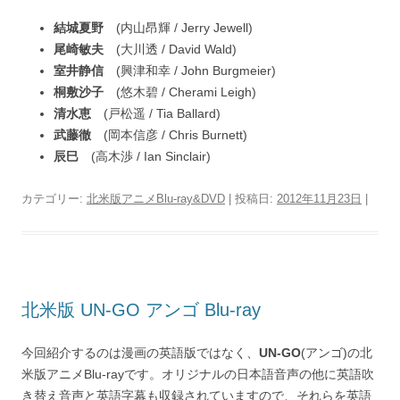
結城夏野
(内山昂輝 / Jerry Jewell)
尾崎敏夫
(大川透 / David Wald)
室井静信
(興津和幸 / John Burgmeier)
桐敷沙子
(悠木碧 / Cherami Leigh)
清水恵
(戸松遥 / Tia Ballard)
武藤徹
(岡本信彦 / Chris Burnett)
辰巳
(高木渉 / Ian Sinclair)
カテゴリー:
北米版アニメBlu-ray&DVD
| 投稿日:
2012年11月23日
|
北米版 UN-GO アンゴ Blu-ray
今回紹介するのは漫画の英語版ではなく、
UN-GO
(アンゴ)の北
米版アニメBlu-rayです。オリジナルの日本語音声の他に英語吹
き替え音声と英語字幕も収録されていますので、それらを英語