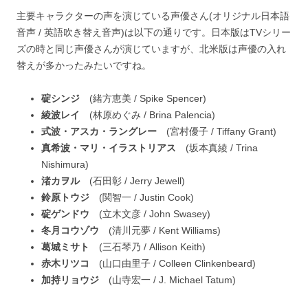
主要キャラクターの声を演じている声優さん(オリジナル日本語
音声 / 英語吹き替え音声)は以下の通りです。日本版はTVシリー
ズの時と同じ声優さんが演じていますが、北米版は声優の入れ
替えが多かったみたいですね。
碇シンジ
(緒方恵美 / Spike Spencer)
綾波レイ
(林原めぐみ / Brina Palencia)
式波・アスカ・ラングレー
(宮村優子 / Tiffany Grant)
真希波・マリ・イラストリアス
(坂本真綾 / Trina
Nishimura)
渚カヲル
(石田彰 / Jerry Jewell)
鈴原トウジ
(関智一 / Justin Cook)
碇ゲンドウ
(立木文彦 / John Swasey)
冬月コウゾウ
(清川元夢 / Kent Williams)
葛城ミサト
(三石琴乃 / Allison Keith)
赤木リツコ
(山口由里子 / Colleen Clinkenbeard)
加持リョウジ
(山寺宏一 / J. Michael Tatum)