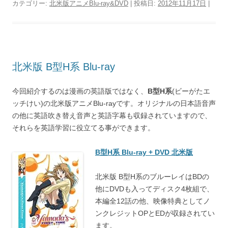
カテゴリー:
北米版アニメBlu-ray&DVD
| 投稿日:
2012年11月17日
|
北米版 B型H系 Blu-ray
今回紹介するのは漫画の英語版ではなく、
B型H系
(ビーがたエ
ッチけい)の北米版アニメBlu-rayです。オリジナルの日本語音声
の他に英語吹き替え音声と英語字幕も収録されていますので、
それらを英語学習に役立てる事ができます。
B型H系 Blu-ray + DVD 北米版
北米版 B型H系のブルーレイはBDの
他にDVDも入ってディスク4枚組で、
本編全12話の他、映像特典としてノ
ンクレジットOPとEDが収録されてい
ます。