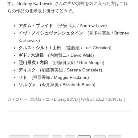
す。 Brittney Karbowski さんの声や演技を気に入った方はこれ
らの作品の北米版も併せてどうぞ。
アダム・ブレイド
(子安武人 / Andrew Love)
イヴ・ノイシュヴァンシュタイン
(喜多村英梨 / Brittney
Karbowski)
クルス・シルト / 山田
(遠藤綾 / Luci Christian)
ギド / 六道銀
(内海賢二 / David Wald)
照山最次 / 内田
(伊藤健太郎 / Rob Mungle)
ディスク
(加藤英美里 / Serena Gonzalez)
セト
(福原香織 / Maggie Flecknoe)
ソルヴァ
(今井麻美 / Elizabeth Bunch)
カテゴリー:
北米版アニメBlu-ray&DVD
| 投稿日:
2012年10月3日
|