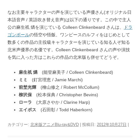
なお主要キャラクターの声を演じている声優さん(オリジナル日
本語音声 / 英語吹き替え音声)は以下の通りです。この中で主人
公の麻生祇 燐を演じている Colleen Clinkenbeard さんは、
ドラ
ゴンボール
の悟空や悟飯、ワンピースのルフィをはじめとして
数多くの作品の主役級キャラクターを演じている知る人ぞ知る
北米声優界の名優です。Colleen Clinkenbeard さんの声や演技
を気に入った方はこれらの作品の北米版も併せてどうぞ。
麻生祇 燐
(能登麻美子 / Colleen Clinkenbeard)
ミミ
(釘宮理恵 / Jamie Marchi)
前埜光輝
(檜山修之 / Robert McCollum)
柳沢保
(松本保典 / Christopher Bevins)
ローラ
(大原さやか / Clarine Harp)
エイポス
(石田彰 / Todd Haberkorn)
カテゴリー:
北米版アニメBlu-ray&DVD
| 投稿日:
2012年10月27日
|