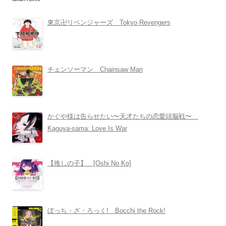
東京卍リベンジャーズ Tokyo Revengers
チェンソーマン Chainsaw Man
かぐや様は告らせたい〜天才たちの恋愛頭脳戦〜
Kaguya-sama: Love Is War
【推しの子】 [Oshi No Ko]
ぼっち・ざ・ろっく! Bocchi the Rock!