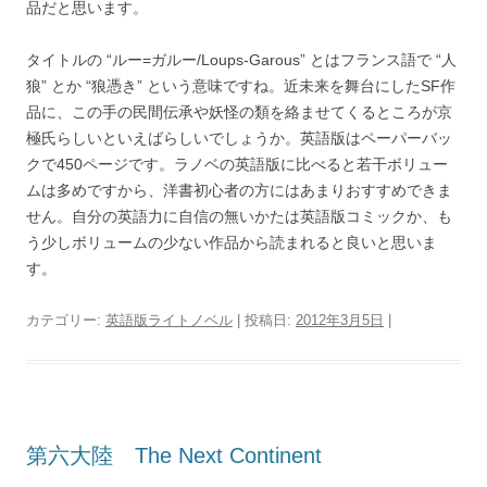
品だと思います。
タイトルの “ルー=ガルー/Loups-Garous” とはフランス語で “人
狼” とか “狼憑き” という意味ですね。近未来を舞台にしたSF作
品に、この手の民間伝承や妖怪の類を絡ませてくるところが京
極氏らしいといえばらしいでしょうか。英語版はペーパーバッ
クで450ページです。ラノベの英語版に比べると若干ボリュー
ムは多めですから、洋書初心者の方にはあまりおすすめできま
せん。自分の英語力に自信の無いかたは英語版コミックか、も
う少しボリュームの少ない作品から読まれると良いと思いま
す。
カテゴリー:
英語版ライトノベル
| 投稿日:
2012年3月5日
|
第六大陸 The Next Continent