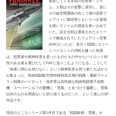
侵攻してくる未知の生命体・ジャ
ム。人類はその迎撃に成功し、逆に
その超空間通路の向こう側の惑星フ
ェアリィに橋頭堡ともいうべき基地
を築いてジャムの侵攻を食い止めて
いた。設立当初は選抜されたエリー
トで構成されていたフェアリィ空軍
(FAF)だったが、長引く戦闘にエリー
トパイロットの消耗を嫌った各国
は、犯罪者や精神疾患を患ったものたちの中からパイロット特
性のある者を選びだしてFAFに送りこむようになる。こうして
「他者に関心を持たない」という精神疾患を持つ者たちばかり
が集まった、戦術戦闘航空団特殊戦第五飛行戦隊・通称ブーメ
ラン戦隊のパイロット・深井零は高性能な戦術戦闘電子偵察
機・スーパーシルフの愛機に「雪風」と名づけて偏愛し、雪風
以外のものを関係ないと切り捨てるのだった…という感じのSF
作品です。
現在のところシリーズ第1作目である「戦闘妖精・雪風」が