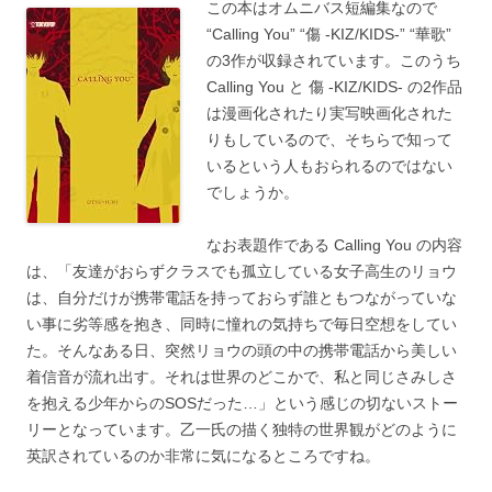
この本はオムニバス短編集なので
“Calling You” “傷 -KIZ/KIDS-” “華歌”
の3作が収録されています。このうち
Calling You と 傷 -KIZ/KIDS- の2作品
は漫画化されたり実写映画化された
りもしているので、そちらで知って
いるという人もおられるのではない
でしょうか。
なお表題作である Calling You の内容
は、「友達がおらずクラスでも孤立している女子高生のリョウ
は、自分だけが携帯電話を持っておらず誰ともつながっていな
い事に劣等感を抱き、同時に憧れの気持ちで毎日空想をしてい
た。そんなある日、突然リョウの頭の中の携帯電話から美しい
着信音が流れ出す。それは世界のどこかで、私と同じさみしさ
を抱える少年からのSOSだった…」という感じの切ないストー
リーとなっています。乙一氏の描く独特の世界観がどのように
英訳されているのか非常に気になるところですね。