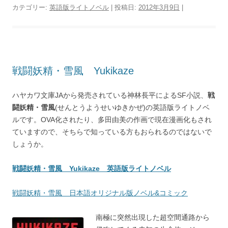
カテゴリー:
英語版ライトノベル
| 投稿日:
2012年3月9日
|
戦闘妖精・雪風 Yukikaze
ハヤカワ文庫JAから発売されている神林長平によるSF小説、
戦
闘妖精・雪風
(せんとうようせいゆきかぜ)の英語版ライトノベ
ルです。OVA化されたり、多田由美の作画で現在漫画化もされ
ていますので、そちらで知っている方もおられるのではないで
しょうか。
戦闘妖精・雪風 Yukikaze 英語版ライトノベル
戦闘妖精・雪風 日本語オリジナル版ノベル&コミック
南極に突然出現した超空間通路から