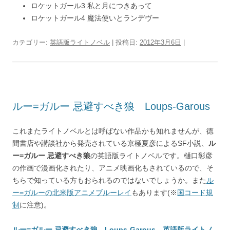
ロケットガール3 私と月につきあって
ロケットガール4 魔法使いとランデヴー
カテゴリー:
英語版ライトノベル
| 投稿日:
2012年3月6日
|
ルー=ガルー 忌避すべき狼 Loups-Garous
これまたライトノベルとは呼ばない作品かも知れませんが、徳
間書店や講談社から発売されている京極夏彦によるSF小説、
ル
ー=ガルー 忌避すべき狼
の英語版ライトノベルです。樋口彰彦
の作画で漫画化されたり、アニメ映画化もされているので、そ
ちらで知っている方もおられるのではないでしょうか。また
ル
ー=ガルーの北米版アニメブルーレイ
もあります(※
国コード規
制
に注意)。
ルー=ガルー 忌避すべき狼 Loups-Garous 英語版ライトノ