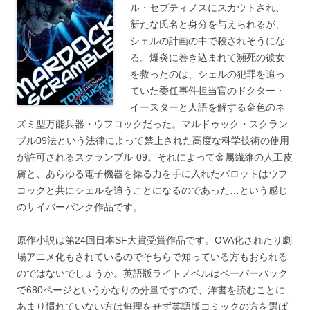
ル・セプティノスにスカウトされ、
新たな氏名と身分を与えられるが、
シェルの計画の中で殺されそうにな
る。爆炎に巻き込まれて瀕死の彼女
を救ったのは、シェルの犯罪を追っ
ていた委任事件担当官のドクター・
イースターと人語を解する金色のネ
ズミ型万能兵器・ウフコックだった。マルドゥック・スクラン
ブル09法という法律によって禁止された高度な科学技術の使用
が許可されるスクランブル-09。それによって金属繊維の人工皮
膚と、あらゆる電子機器を操る力を手に入れたバロットはウフ
コックと共にシェルを追うことになるのであった…という感じ
のサイバーパンク作品です。
原作小説は第24回日本SF大賞受賞作品です。OVA化されたり劇
場アニメ化もされているのでそちらで知っている方もおられる
のではないでしょうか。英語版ライトノベルはペーパーバック
で680ページというかなりの分量ですので、洋書を読むことに
あまり慣れていない方は無理をせず英語版コミックの方を選ば