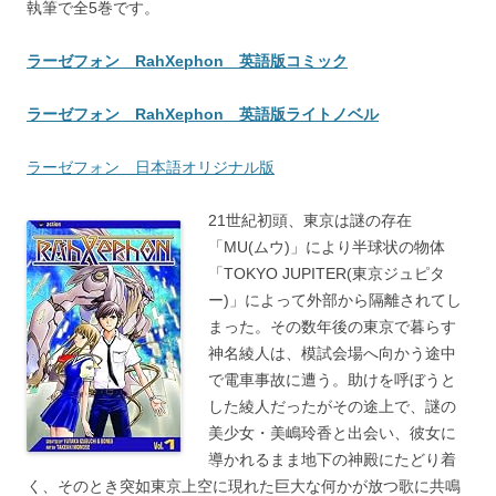
執筆で全5巻です。
ラーゼフォン RahXephon 英語版コミック
ラーゼフォン RahXephon 英語版ライトノベル
ラーゼフォン 日本語オリジナル版
21世紀初頭、東京は謎の存在
「MU(ムウ)」により半球状の物体
「TOKYO JUPITER(東京ジュピタ
ー)」によって外部から隔離されてし
まった。その数年後の東京で暮らす
神名綾人は、模試会場へ向かう途中
で電車事故に遭う。助けを呼ぼうと
した綾人だったがその途上で、謎の
美少女・美嶋玲香と出会い、彼女に
導かれるまま地下の神殿にたどり着
く、そのとき突如東京上空に現れた巨大な何かが放つ歌に共鳴