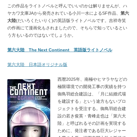
この作品をライトノベルと呼んでいいのかは解りませんが、ハ
ヤカワ文庫JAから発売されている小川一水によるSF作品、
第六
大陸
(だいろくたいりく)の英語版ライトノベルです。吉祥寺笑
の作画にて漫画化もされましたので、そちらで知っているとい
う方もいるのではないでしょうか。
第六大陸 The Next Continent 英語版ライトノベル
第六大陸 日本語オリジナル版
西暦2025年、南極やヒマラヤなどの
極限環境での開発工事の実績を持つ
御鳥羽総合建設は、「月に結婚式場
を建設する」という途方もないプロ
ジェクトを受注する。御鳥羽総合建
設の若き俊英・青峰走也は「第六大
陸」と呼ばれるその計画を実現する
ために、発注者である巨大レジャー