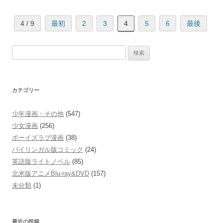
4 / 9
最初
2
3
4
5
6
最後
検
索:
カテゴリー
少年漫画・その他
(547)
少女漫画
(256)
ボーイズラブ漫画
(38)
バイリンガル版コミック
(24)
英語版ライトノベル
(85)
北米版アニメBlu-ray&DVD
(157)
未分類
(1)
最近の投稿