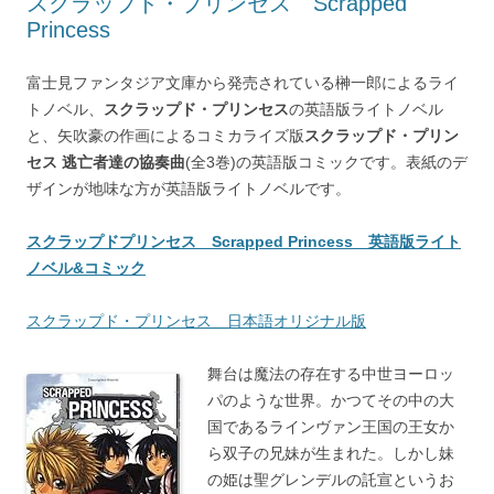
スクラップド・プリンセス Scrapped
Princess
富士見ファンタジア文庫から発売されている榊一郎によるライ
トノベル、
スクラップド・プリンセス
の英語版ライトノベル
と、矢吹豪の作画によるコミカライズ版
スクラップド・プリン
セス 逃亡者達の協奏曲
(全3巻)の英語版コミックです。表紙のデ
ザインが地味な方が英語版ライトノベルです。
スクラップドプリンセス Scrapped Princess 英語版ライト
ノベル&コミック
スクラップド・プリンセス 日本語オリジナル版
舞台は魔法の存在する中世ヨーロッ
パのような世界。かつてその中の大
国であるラインヴァン王国の王女か
ら双子の兄妹が生まれた。しかし妹
の姫は聖グレンデルの託宣というお