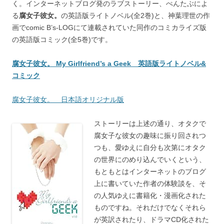
く。インターネットブログ発のラブストーリー、ぺんたぶによ
る
腐女子彼女。
の英語版ライトノベル(全2巻)と、神葉理世の作
画でcomic B’s-LOGにて連載されていた同作のコミカライズ版
の英語版コミック(全5巻)です。
腐女子彼女。 My Girlfriend’s a Geek 英語版ライトノベル&
コミック
腐女子彼女。 日本語オリジナル版
ストーリーは上述の通り、オタクで
腐女子な彼女の趣味に振り回されつ
つも、愛ゆえに自分も次第にオタク
の世界にのめり込んでいくという、
もともとはインターネットのブログ
上に書いていた作者の体験談を、そ
の人気ゆえに書籍化・漫画化された
ものですね。それだけでなくそれら
が英訳されたり、ドラマCD化された