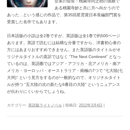
企業の会長・桃園寺閃之助の孫娘で
ある桃園寺妙と共に月へ向かうので
あった…という感じの作品で、第35回星雲賞日本長編部門賞を
受賞した名作でもあります。
日本語版の小説は全2巻ですが、英語版は全1巻で約500ページ
あります。英語で読むには結構な分量ですから、洋書初心者の
方にはあまりおすすめできません。また英語版のタイトルがオ
リジナルタイトルの直訳ではなく “The Next Continent” となっ
ているのは、英語圏ではアジア・アフリカ・北アメリカ・南ア
メリカ・ヨーロッパ・オーストラリア・南極の7つで “七大陸(七
大州)” という見方をするのが一般的なので、オリジナルタイト
ルが持つ “五大陸の次の新たな6番目の大陸” というニュアンス
が伝わりにくいからでしょうね。
カテゴリー:
英語版ライトノベル
| 投稿日:
2012年3月4日
|