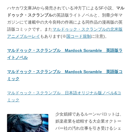
ハヤカワ文庫JAから発売されている冲方丁によるSF小説、
マル
ドゥック・スクランブル
の英語版ライトノベルと、別冊少年マ
ガジンにて連載中の大今良時の作画による同作品の漫画版の英
語版コミックです。また
マルドゥック・スクランブルの北米版
アニメブルーレイ
もあります(※
国コード規制
に注意)。
マルドゥック・スクランブル Mardock Scramble 英語版ラ
イトノベル
マルドゥック・スクランブル Mardock Scramble 英語版コ
ミック
マルドゥック・スクランブル 日本語オリジナル版ノベル&コ
ミック
少女娼婦であるルーン=バロットは、
娯楽産業を総轄する大企業オクトー
バー社の汚れ仕事を引き受けるシェ