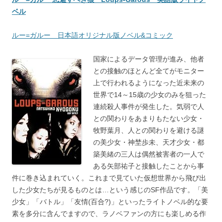
ベル
ルー=ガルー 日本語オリジナル版ノベル&コミック
国家によるデータ管理が進み、他者
との接触のほとんど全てがモニター
上で行われるようになった近未来の
世界で14～15歳の少女のみを狙った
連続殺人事件が発生した。気弱で人
との関わりをあまりもたない少女・
牧野葉月、人との関わりを避ける謎
の美少女・神埜歩未、天才少女・都
築美緒の三人は偶然被害者の一人で
ある矢部祐子と接触したことから事
件に巻き込まれていく。これまで見ていた仮想世界から飛び出
した少女たちが見るものとは…という感じのSF作品です。「美
少女」「バトル」「友情(百合?)」といったライトノベル的な要
素を多分に含んでますので、ラノベファンの方にも楽しめる作