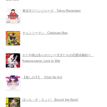
東京卍リベンジャーズ Tokyo Revengers
チェンソーマン Chainsaw Man
かぐや様は告らせたい〜天才たちの恋愛頭脳戦〜
Kaguya-sama: Love Is War
【推しの子】 [Oshi No Ko]
ぼっち・ざ・ろっく! Bocchi the Rock!