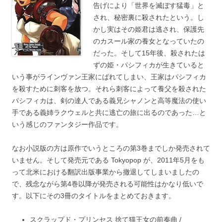
告げにより「世界を滅ぼす猛毒」と
され、秘密裏に殺されたという。し
かし実はその姫君は逃され、保護先
のカスール家の養女となっていたの
だった。そして15年後、殺されたは
ずの姫・パシフィカが生きていると
いう事がラインヴァン王家にばれてしまい、王家はパシフィカ
を殺すために刺客を放つ。それら刺客によって養父を殺された
パシフィカは、剣の達人である義兄シャノンと高等魔法の使い
手である義姉ラクウェルと共に逃亡の旅に出るのであった…と
いう感じのファンタジー作品です。
なお小説版の方は原作でいうところの第3巻までしか発売されて
いません。そして発売元である Tokyopop が、2011年5月をも
って北米における翻訳出版事業から撤退してしまいましたの
で、残念ながら第4巻以降が発売される可能性はかなり低いで
す。以下にその3冊のタイトルをまとめておきます。
スクラップド・プリンセス 捨て猫王女の前奏曲 /