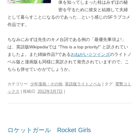
体を知ってしまった桂はみずほの秘
密を守るために彼女と結婚して夫婦
として暮らすことになるのであった…という感じのSFラブコメ
作品です。
ちなみにみずほ先生のキメ台詞である例の「最優先事項よ!」
は、英語版Wikipediaでは “This is a top priority!” と訳されてい
ましたよ。また姉妹作品?である
おねがい☆ツインズ
のライトノ
ベル版と漫画版も同様に英訳されて発売されていますので、こ
ちらも併せていかがでしょうか。
カテゴリー:
少年漫画・その他
,
英語版ライトノベル
| タグ:
電撃コミ
ックス
| 投稿日:
2012年3月7日
|
ロケットガール Rocket Girls