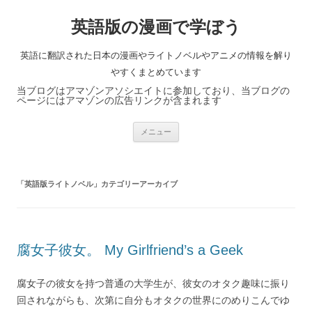
英語版の漫画で学ぼう
英語に翻訳された日本の漫画やライトノベルやアニメの情報を解り
やすくまとめています
当ブログはアマゾンアソシエイトに参加しており、当ブログの
ページにはアマゾンの広告リンクが含まれます
コ
メニュー
ン
テ
ン
ツ
へ
「
英語版ライトノベル
」カテゴリーアーカイブ
ス
キ
ッ
プ
腐女子彼女。 My Girlfriend’s a Geek
腐女子の彼女を持つ普通の大学生が、彼女のオタク趣味に振り
回されながらも、次第に自分もオタクの世界にのめりこんでゆ