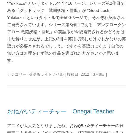
“Yukikaze” というタイトルで全416ページ、シリーズ第2作目で
ある「グッドラック―戦闘妖精・雪風」が “Good Luck,
Yukikaze” というタイトルで全500ページで、それぞれ英訳され
て発売されています。シリーズ第3作目である「アンブロークン
アロー 戦闘妖精・雪風」の英語版が今後発売されるかどうかは
まだ解りませんが、上記の2冊を英語で読むだけでもかなりの英
語力が必要とされるでしょう。ですから英語力にあまり自信の
無い方は無理をせず他の作品を選ばれた方が良いかと思いま
す。
カテゴリー:
英語版ライトノベル
| 投稿日:
2012年3月8日
|
おねがいティーチャー Onegai Teacher
アニメが大人気となりましたね、
おねがい☆ティーチャー
の雑
破業によるライトノベルの英語版と、林家志弦の作画によるコ