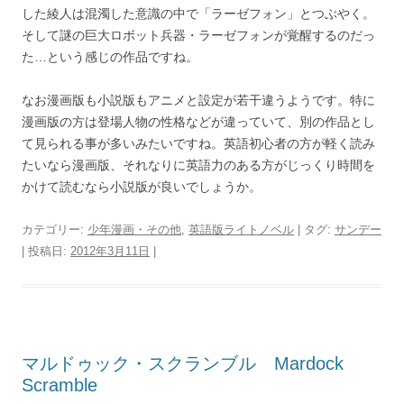
した綾人は混濁した意識の中で「ラーゼフォン」とつぶやく。
そして謎の巨大ロボット兵器・ラーゼフォンが覚醒するのだっ
た…という感じの作品ですね。
なお漫画版も小説版もアニメと設定が若干違うようです。特に
漫画版の方は登場人物の性格などが違っていて、別の作品とし
て見られる事が多いみたいですね。英語初心者の方が軽く読み
たいなら漫画版、それなりに英語力のある方がじっくり時間を
かけて読むなら小説版が良いでしょうか。
カテゴリー:
少年漫画・その他
,
英語版ライトノベル
| タグ:
サンデー
| 投稿日:
2012年3月11日
|
マルドゥック・スクランブル Mardock
Scramble