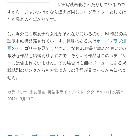
り実写映画化されたりしているので
すから、ジャンルはかなり違えど同じブログライターとしては
ただ畏れ入るばかりです。
なお海外にも腐女子な女性がそれなりにいるのか、BL作品の英
語版も結構発売されています。興味のある人は
ボーイズラブ漫
画
のカテゴリーを見てください。なおBL作品と読んで良いのか
微妙な作品も結構ありますので、そういう作品はこのカテゴリ
ーには含まれていません。その場合は右側のメニューにある掲
載誌別のリンクからもお気に入りの作品が見つかるかも知れま
せん。
カテゴリー:
少女漫画
,
英語版ライトノベル
| タグ:
B'sLog
| 投稿日:
2012年3月13日
|