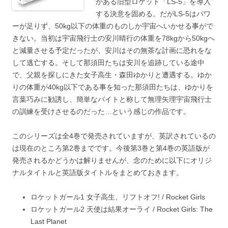
がある旧型ロケット「LS-5」を導入
する決意を固める。だがLS-5はパワ
ーが足りず、50kg以下の体重のものしか宇宙へいかせる事がで
きない。当初は宇宙飛行士の安川晴行の体重を78kgから50kgへ
と減量させる予定だったが、安川はその無茶な計画に恐れをな
して逃亡する。そして那須田たちは安川を追跡している途中
で、父親を探しにきた女子高生・森田ゆかりと遭遇する。ゆか
りの体重が40kg以下である事を知った那須田たちは、ゆかりを
言葉巧みに勧誘し、簡単なバイトと称して無理矢理宇宙飛行士
の訓練を受けさせるのだった…という感じの作品です。
このシリーズは全4巻で発売されていますが、英訳されているの
は現在のところ第2巻までです。今後第3巻と第4巻の英語版が
発売されるかどうかは解りませんが、念のために以下にオリジ
ナルタイトルと英語版タイトルをまとめておきます。
ロケットガール1 女子高生、リフトオフ! / Rocket Girls
ロケットガール2 天使は結果オーライ / Rocket Girls: The
Last Planet