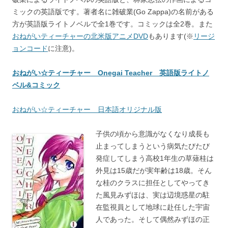
ミックの英語版です。著者名に雑破業(Go Zappa)の名前がある
方が英語版ライトノベルで全1巻です。コミックは全2巻。また
おねがいティーチャーの北米版アニメDVD
もあります(※
リージ
ョンコード
に注意)。
おねがい☆ティーチャー Onegai Teacher 英語版ライトノ
ベル&コミック
おねがい☆ティーチャー 日本語オリジナル版
子供の頃から意識がなくなり成長も
止まってしまうという病気たびたび
発症してしまう高校1年生の草薙桂は
外見は15歳だが実年齢は18歳。そん
な桂のクラスに担任としてやってき
た風見みずほは、実は辺境惑星の駐
在監視員として地球に赴任した宇宙
人であった。そして偶然みずほの正