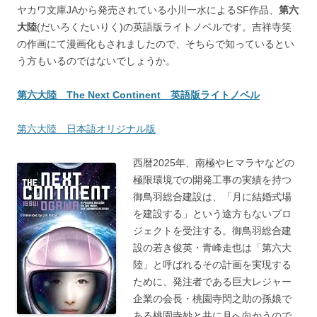
ヤカワ文庫JAから発売されている小川一水によるSF作品、
第六
大陸
(だいろくたいりく)の英語版ライトノベルです。吉祥寺笑
の作画にて漫画化もされましたので、そちらで知っているとい
う方もいるのではないでしょうか。
第六大陸 The Next Continent 英語版ライトノベル
第六大陸 日本語オリジナル版
西暦2025年、南極やヒマラヤなどの
極限環境での開発工事の実績を持つ
御鳥羽総合建設は、「月に結婚式場
を建設する」という途方もないプロ
ジェクトを受注する。御鳥羽総合建
設の若き俊英・青峰走也は「第六大
陸」と呼ばれるその計画を実現する
ために、発注者である巨大レジャー
企業の会長・桃園寺閃之助の孫娘で
ある桃園寺妙と共に月へ向かうので