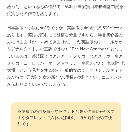
あった…という感じの作品で、第35回星雲賞日本長編部門賞を
受賞した名作でもあります。
日本語版の小説は全2巻ですが、英語版は全1巻で約500ページ
あります。英語で読むには結構な分量ですから、洋書初心者の
方にはあまりおすすめできません。また英語版のタイトルがオ
リジナルタイトルの直訳ではなく “The Next Continent” となっ
ているのは、英語圏ではアジア・アフリカ・北アメリカ・南ア
メリカ・ヨーロッパ・オーストラリア・南極の7つで “七大陸(七
大州)” という見方をするのが一般的なので、オリジナルタイト
ルが持つ “五大陸の次の新たな6番目の大陸” というニュアンス
が伝わりにくいからでしょうね。
英語版の漫画を買うならキンドル版がお買い得! スマ
ホやタブレットに入れれば通勤・通学時に読めて便
利です。