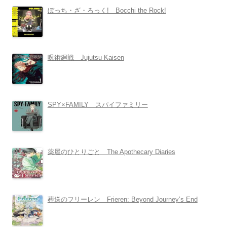
ぼっち・ざ・ろっく! Bocchi the Rock!
呪術廻戦 Jujutsu Kaisen
SPY×FAMILY スパイファミリー
薬屋のひとりごと The Apothecary Diaries
葬送のフリーレン Frieren: Beyond Journey’s End