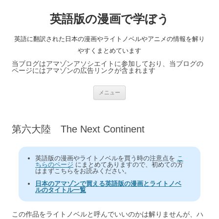
英語版の漫画で学ぼう
英語に翻訳された日本の漫画やライトノベルやアニメの情報を解り
やすくまとめています
当ブログはアマゾンアソシエイトに参加しており、当ブログの
ページにはアマゾンの広告リンクが含まれます
コ
メニュー
ン
テ
ン
ツ
へ
第六大陸 The Next Continent
ス
キ
ッ
プ
英語版の漫画やライトノベルを買う時の注意点を
こ
ちらのページ
にまとめてありますので、初めての方
はまずこちらをお読みください。
日本のアマゾンで買える英語版の漫画とライトノベ
ルのタイトル一覧
この作品をライトノベルと呼んでいいのかは解りませんが、ハ