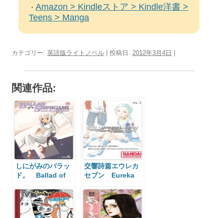
Amazon > Kindleストア > Kindle洋書 >
・
Teens > Manga
カテゴリー:
英語版ライトノベル
| 投稿日:
2012年3月4日
|
関連作品:
しにがみのバラッ
交響詩篇エウレカ
ド。 Ballad of
セブン Eureka
Shinigami
Seven