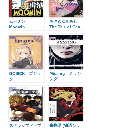
ムーミン
あさきゆめみし
Moomin
The Tale of Genji
GOSICK ゴシッ
Missing ミッシ
ク
ング
スクラップド・プ
傷物語 (物語シリ