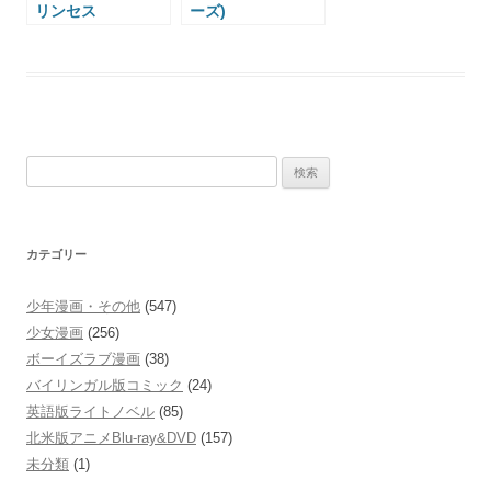
リンセス
ーズ)
Scrapped
KIZUMONOGATA
Princess
RI: Wound Tale
検
索:
カテゴリー
少年漫画・その他
(547)
少女漫画
(256)
ボーイズラブ漫画
(38)
バイリンガル版コミック
(24)
英語版ライトノベル
(85)
北米版アニメBlu-ray&DVD
(157)
未分類
(1)