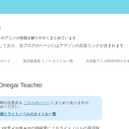
う
ルやアニメの情報を解りやすくまとめています
しており、当ブログのページにはアマゾンの広告リンクが含まれます
コ
ン
ガイド
英語版漫画 ラノベ タイトル一覧
北米版アニメBD/DVDのす
テ
ン
ツ
へ
ス
ai Teacher
キ
ッ
プ
う時の注意点を
こちらのページ
にまとめてありますの
みください。
画とライトノベルのタイトル一覧
い☆ティーチャー
の雑破業によるライトノベルの英語版