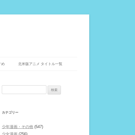
すめ
北米版アニメ タイトル一覧
検
索:
カテゴリー
少年漫画・その他
(547)
少女漫画
(256)