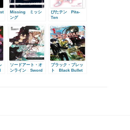
st
Missing ミッシ
ぴたテン Pita-
ング
Ten
ル
ソードアート・オ
ブラック・ブレッ
d
ンライン Sword
ト Black Bullet
Art Online