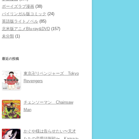
ボーイズラブ漫画
(38)
バイリンガル版コミック
(24)
英語版ライトノベル
(85)
北米版アニメBlu-ray&DVD
(157)
未分類
(1)
最近の投稿
東京卍リベンジャーズ Tokyo
Revengers
チェンソーマン Chainsaw
Man
かぐや様は告らせたい〜天才
たちの恋愛頭脳戦〜 Kaguya-