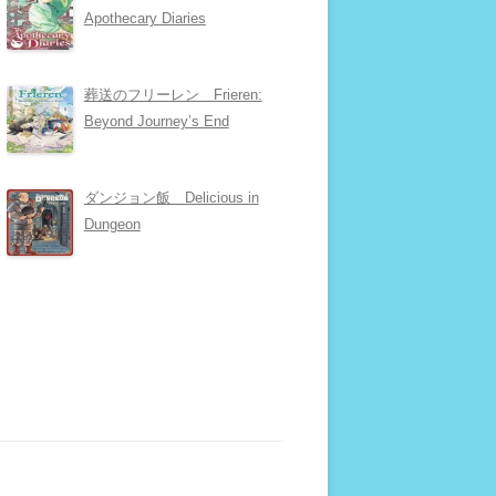
Apothecary Diaries
葬送のフリーレン Frieren:
Beyond Journey’s End
ダンジョン飯 Delicious in
Dungeon