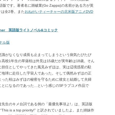
です。著者名に雑破業(Go Zappa)の名前がある方が英
クは全2巻。また
おねがいティーチャーの北米版アニメDVD
。
acher 英語版ライトノベル&コミック
ナル版
意識がなくなり成長も止まってしまうという病気たびたび
高校1年生の草薙桂は外見は15歳だが実年齢は18歳。そん
に担任としてやってきた風見みずほは、実は辺境惑星の駐
て地球に赴任した宇宙人であった。そして偶然みずほの正
まった桂はみずほの秘密を守るために彼女と結婚して夫婦
ことになるのであった…という感じのSFラブコメ作品で
ほ先生のキメ台詞である例の「最優先事項よ!」は、英語版
は “This is a top priority!” と訳されていましたよ。また姉妹作