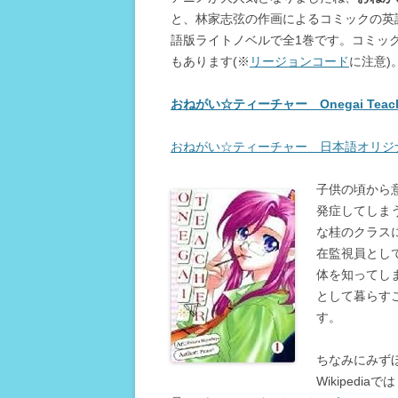
と、林家志弦の作画によるコミックの英語版
語版ライトノベルで全1巻です。コミッ
もあります(※
リージョンコード
に注意)
おねがい☆ティーチャー Onegai Te
おねがい☆ティーチャー 日本語オリジ
子供の頃から
発症してしまう
な桂のクラス
在監視員とし
体を知ってし
として暮らす
す。
ちなみにみず
Wikipediaで