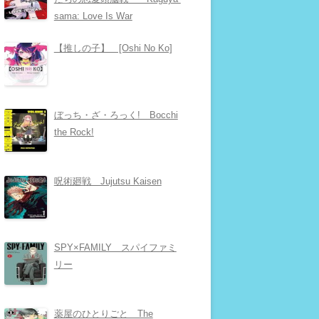
sama: Love Is War
【推しの子】 [Oshi No Ko]
ぼっち・ざ・ろっく! Bocchi
the Rock!
呪術廻戦 Jujutsu Kaisen
SPY×FAMILY スパイファミ
リー
薬屋のひとりごと The