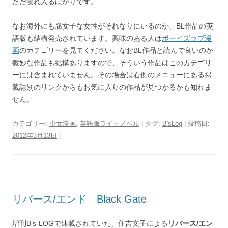
ただ畏れ入るばかりです。
なお海外にも腐女子な女性がそれなりにいるのか、BL作品の英
語版も結構発売されています。興味のある人は
ボーイズラブ漫
画
のカテゴリーを見てください。なおBL作品と読んで良いのか
微妙な作品も結構ありますので、そういう作品はこのカテゴリ
ーには含まれていません。その場合は右側のメニューにある掲
載誌別のリンクからもお気に入りの作品が見つかるかも知れま
せん。
カテゴリー:
少女漫画
,
英語版ライトノベル
| タグ:
B'sLog
| 投稿日:
2012年3月13日
|
リバース/エンド Black Gate
増刊B’s-LOGで連載されていた、住吉文子による
リバース/エン