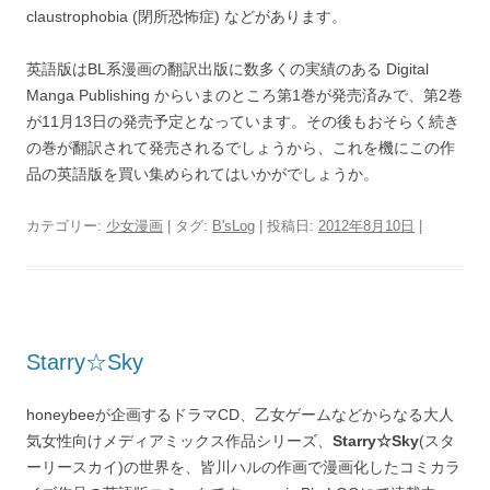
claustrophobia (閉所恐怖症) などがあります。
英語版はBL系漫画の翻訳出版に数多くの実績のある Digital
Manga Publishing からいまのところ第1巻が発売済みで、第2巻
が11月13日の発売予定となっています。その後もおそらく続き
の巻が翻訳されて発売されるでしょうから、これを機にこの作
品の英語版を買い集められてはいかがでしょうか。
カテゴリー:
少女漫画
| タグ:
B'sLog
| 投稿日:
2012年8月10日
|
Starry☆Sky
honeybeeが企画するドラマCD、乙女ゲームなどからなる大人
気女性向けメディアミックス作品シリーズ、
Starry☆Sky
(スタ
ーリースカイ)の世界を、皆川ハルの作画で漫画化したコミカラ