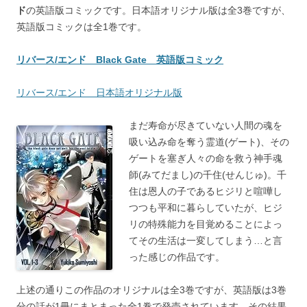
ド
の英語版コミックです。日本語オリジナル版は全3巻ですが、
英語版コミックは全1巻です。
リバース/エンド Black Gate 英語版コミック
リバース/エンド 日本語オリジナル版
まだ寿命が尽きていない人間の魂を
吸い込み命を奪う霊道(ゲート)、その
ゲートを塞ぎ人々の命を救う神手魂
師(みてだまし)の千住(せんじゅ)。千
住は恩人の子であるヒジリと喧嘩し
つつも平和に暮らしていたが、ヒジ
リの特殊能力を目覚めることによっ
てその生活は一変してしまう…と言
った感じの作品です。
上述の通りこの作品のオリジナルは全3巻ですが、英語版は3巻
分の話が1冊にまとまった全1巻で発売されています。その結果