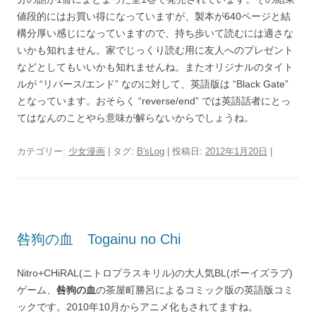
値段的にはお買い得になっていますが、製本が640ページと結
構分厚い感じになっていますので、持ち歩いて読むには適さな
いかも知れません。家でじっくり読む用に友人へのプレゼント
などとしてもいいかも知れませんね。またオリジナルのタイト
ルが “リバース/エンド” なのに対して、英語版は “Black Gate”
となっています。おそらく “reverse/end” では英語話者にとっ
てはなんのことやら意味が解らないからでしょうね。
カテゴリー:
少女漫画
| タグ:
B'sLog
| 投稿日:
2012年1月20日
|
咎狗の血 Togainu no Chi
Nitro+CHiRAL(ニトロプラスキリル)の大人気BL(ボーイズラブ)
ゲーム、
咎狗の血
の茶屋町勝呂によるコミック版の英語版コミ
ックです。2010年10月からアニメ化もされてますね。