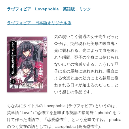
ラヴフォビア Lovephobia 英語版コミック
ラヴフォビア 日本語オリジナル版
気の弱いごく普通の女子高生だった
亞子は、突然現れた美形の吸血鬼・
光に襲われる。光によって血を吸わ
れた瞬間、亞子の全身には信じられ
ないほどの快感が走る。こうして亞
子は光の屋敷に連れされれ、吸血に
よる快楽と血の効力による隷属に従
わされる日々が始まるのだった…と
いう感じの作品です。
ちなみにタイトルの Lovephobia (ラヴフォビア) というのは、
英単語 “Love” に恐怖症を意味する英語の接尾辞 “-phobia” をつ
けて作った造語で、「恋愛恐怖症」という意味ですね。-phobia
のつく実在の語としては、acrophobia (高所恐怖症)、