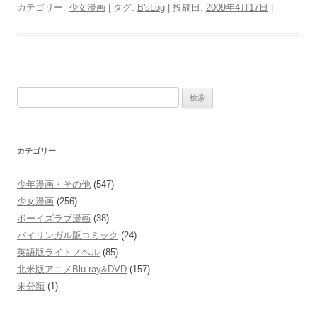
カテゴリー:
少女漫画
| タグ:
B'sLog
| 投稿日:
2009年4月17日
|
検
索:
カテゴリー
少年漫画・その他
(547)
少女漫画
(256)
ボーイズラブ漫画
(38)
バイリンガル版コミック
(24)
英語版ライトノベル
(85)
北米版アニメBlu-ray&DVD
(157)
未分類
(1)