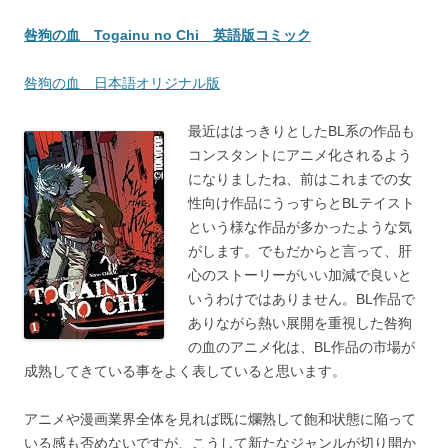
咎狗の血 Togainu no Chi 英語版コミック
咎狗の血 日本語オリジナル版
最近ははっきりとしたBL系の作品も
コンスタントにアニメ化されるよう
になりましたね、前はこれまでの女
性向け作品にうっすらとBLテイスト
という様な作品が多かったような気
がします。でもだからと言って、肝
心のストーリーがいい加減で良いと
いうわけではありません。BL作品で
ありながら熱い展開を重視した咎狗
の血のアニメ化は、BL作品の市場が
成熟してきている事をよく表していると思います。
アニメや漫画業界全体を見れば既に爛熟して飽和状態に陥って
いる感も否めないですが、こうして新たなジャンルが切り開か