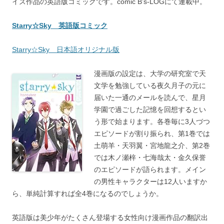
イズ作品の英語版コミックです。comic B’s-LOGにて連載中。
Starry☆Sky 英語版コミック
Starry☆Sky 日本語オリジナル版
漫画版の設定は、大学の研究室で天
文学を勉強している夜久月子の元に
届いた一通のメールを読んで、星月
学園で過ごした記憶を回想するとい
う形で始まります。各巻毎に3人づつ
エピソードが割り振られ、第1巻では
土萌羊・天羽翼・宮地龍之介、第2巻
では木ノ瀬梓・七海哉太・金久保誉
のエピソードが語られます。メイン
の男性キャラクターは12人いますか
ら、単純計算すれば全4巻になるのでしょうか。
英語版は美少年がたくさん登場する女性向け漫画作品の翻訳出