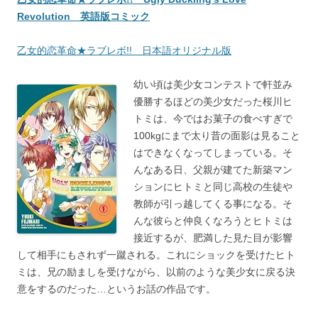
Revolution 英語版コミック
乙女的恋革命★ラブレボ!! 日本語オリジナル版
幼い頃は美少女コンテストで軒並み
優勝するほどの美少女だった桜川ヒ
トミは、今ではお菓子の食べすぎで
100kgにまで太り昔の面影は見ること
はできなくなってしまっている。そ
んなある日、父親が建てた新築マン
ションにヒトミと同じ高校の生徒や
教師が引っ越してくる事になる。そ
んな彼らと仲良くなろうとヒトミは
接近するが、肥満した見た目が影響
して相手にもされず一蹴される。これにショックを受けたヒト
ミは、兄の励ましを受けながら、以前のような美少女に戻る決
意をするのだった…というお話の作品です。