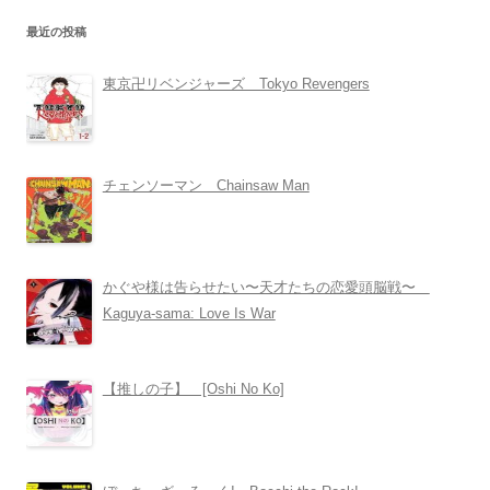
最近の投稿
東京卍リベンジャーズ Tokyo Revengers
チェンソーマン Chainsaw Man
かぐや様は告らせたい〜天才たちの恋愛頭脳戦〜
Kaguya-sama: Love Is War
【推しの子】 [Oshi No Ko]