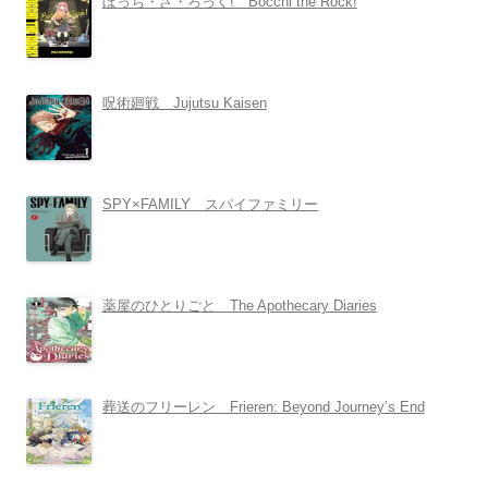
ぼっち・ざ・ろっく! Bocchi the Rock!
呪術廻戦 Jujutsu Kaisen
SPY×FAMILY スパイファミリー
薬屋のひとりごと The Apothecary Diaries
葬送のフリーレン Frieren: Beyond Journey’s End