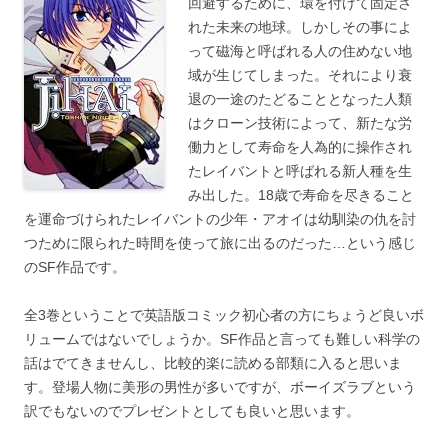
回避するために、環を付けて固定さ
れた未来の地球。しかしその事によ
って磁海と呼ばれる人の住めない地
域が生じてしまった。それにより衰
退の一途のたどることとなった人類
はクローン技術によって、新たな労
働力として寿命を人為的に操作され
たレイバントと呼ばれる新人種を生
み出した。18歳で寿命を尽きること
を運命づけられたレイバントの少年・アオイは幼馴染の仇を討
つために限られた時間を使って旅に出るのだった…という感じ
のSF作品です。
全3巻ということで英語版コミック初心者の方にちょうど良いボ
リュームではないでしょうか。SF作品と言っても難しい科学の
話はでてきませんし、比較的楽に読める部類に入ると思いま
す。登場人物に美形の男性が多いですが、ボーイズラブという
訳でもないのでプレゼントとしても良いと思います。