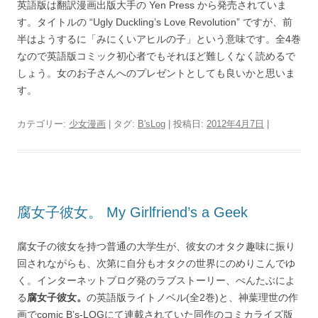
英語版は翻訳漫画出版大手の Yen Press から発売されていま
す。タイトルの “Ugly Duckling’s Love Revolution” ですが、前
半はようするに「みにくいアヒルの子」という意味です。全4巻
なので英語版コミック初心者でもそれほど難しくなく読めるで
しょう。女のお子さんへのプレゼントとしても良いかと思いま
す。
カテゴリー:
少女漫画
| タグ:
B'sLog
| 投稿日:
2012年4月7日
|
腐女子彼女。 My Girlfriend’s a Geek
腐女子の彼女を持つ普通の大学生が、彼女のオタク趣味に振り
回されながらも、次第に自分もオタクの世界にのめりこんでゆ
く。インターネットブログ発のラブストーリー、ぺんたぶによ
る
腐女子彼女。
の英語版ライトノベル(全2巻)と、神葉理世の作
画でcomic B’s-LOGにて連載されていた同作のコミカライズ版