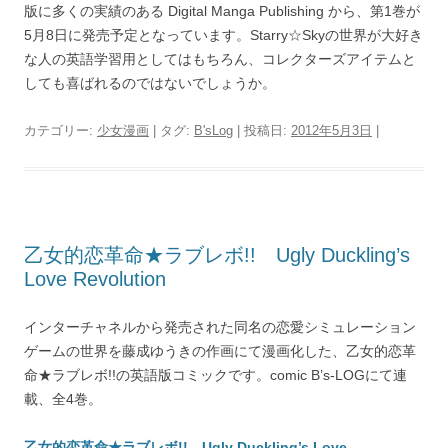
版に多くの実績のある Digital Manga Publishing から、第1巻が
5月8日に発売予定となっています。Starry☆Skyの世界が大好き
な人の英語学習用としてはもちろん、コレクターズアイテムと
しても喜ばれるのではないでしょうか。
カテゴリー:
少女漫画
| タグ:
B'sLog
| 投稿日:
2012年5月3日
|
乙女的恋革命★ラブレボ!! Ugly Duckling’s
Love Revolution
インターチャネルから発売された同名の恋愛シミュレーション
ゲームの世界を藤成ゆうきの作画にて漫画化した、乙女的恋革
命★ラブレボ!!の英語版コミックです。comic B’s-LOGにて連
載、全4巻。
乙女的恋革命★ラブレボ!! Ugly Duckling’s Love