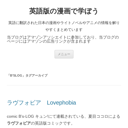
英語版の漫画で学ぼう
英語に翻訳された日本の漫画やライトノベルやアニメの情報を解り
やすくまとめています
当ブログはアマゾンアソシエイトに参加しており、当ブログの
ページにはアマゾンの広告リンクが含まれます
コ
メニュー
ン
テ
ン
ツ
へ
「
B’SLOG
」タグアーカイブ
ス
キ
ッ
プ
ラヴフォビア Lovephobia
comic B’s-LOG キュン!にて連載されている、夏目ココロによる
ラヴフォビア
の英語版コミックです。