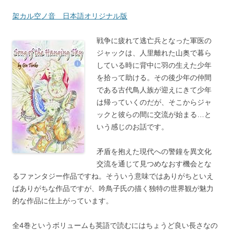
架カル空ノ音 日本語オリジナル版
戦争に疲れて逃亡兵となった軍医の
ジャックは、人里離れた山奥で暮ら
している時に背中に羽の生えた少年
を拾って助ける。その後少年の仲間
である古代鳥人族が迎えにきて少年
は帰っていくのだが、そこからジャ
ックと彼らの間に交流が始まる…と
いう感じのお話です。
矛盾を抱えた現代への警鐘を異文化
交流を通じて見つめなおす機会とな
るファンタジー作品ですね。そういう意味ではありがちといえ
ばありがちな作品ですが、吟鳥子氏の描く独特の世界観が魅力
的な作品に仕上がっています。
全4巻というボリュームも英語で読むにはちょうど良い長さなの