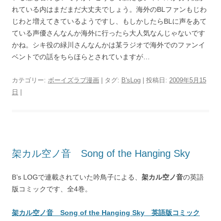
れている内はまだまだ大丈夫でしょう。海外のBLファンもじわ
じわと増えてきているようですし、もしかしたらBLに声をあて
ている声優さんなんか海外に行ったら大人気なんじゃないです
かね。シキ役の緑川さんなんかは某ラジオで海外でのファンイ
ベントでの話をちらほらとされていますが…
カテゴリー:
ボーイズラブ漫画
| タグ:
B'sLog
| 投稿日:
2009年5月15
日
|
架カル空ノ音 Song of the Hanging Sky
B’s LOGで連載されていた吟鳥子による、
架カル空ノ音
の英語
版コミックです、全4巻。
架カル空ノ音 Song of the Hanging Sky 英語版コミック