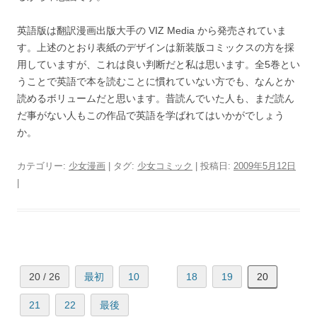
英語版は翻訳漫画出版大手の VIZ Media から発売されていま
す。上述のとおり表紙のデザインは新装版コミックスの方を採
用していますが、これは良い判断だと私は思います。全5巻とい
うことで英語で本を読むことに慣れていない方でも、なんとか
読めるボリュームだと思います。昔読んでいた人も、まだ読ん
だ事がない人もこの作品で英語を学ばれてはいかがでしょう
か。
カテゴリー:
少女漫画
| タグ:
少女コミック
| 投稿日:
2009年5月12日
|
20 / 26
最初
10
18
19
20
21
22
最後