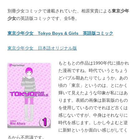
別冊少女コミックで連載されていた、相原実貴による
東京少年
少女
の英語版コミックです、全5巻。
東京少年少女 Tokyo Boys & Girls 英語版コミック
東京少年少女 日本語オリジナル版
もともとの作品は1990年代に描かれ
た漫画ですね。時代でいうとちょう
どバブル期あたりでしょうか。あの
頃の「東京」というのは、とにかく
輝いて見えたような印象が私にはあ
ります。表紙の画像は新装版のもの
を使用しているのでそれほど古くは
感じないですが、中身はそれなりに
時代を感じます。しかし今よむと逆
に新鮮というか面白い感じがしてく
るから不思議です。