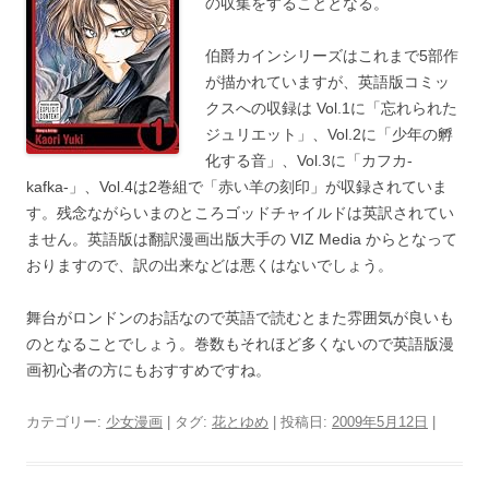
の収集をすることとなる。
伯爵カインシリーズはこれまで5部作
が描かれていますが、英語版コミッ
クスへの収録は Vol.1に「忘れられた
ジュリエット」、Vol.2に「少年の孵
化する音」、Vol.3に「カフカ-
kafka-」、Vol.4は2巻組で「赤い羊の刻印」が収録されていま
す。残念ながらいまのところゴッドチャイルドは英訳されてい
ません。英語版は翻訳漫画出版大手の VIZ Media からとなって
おりますので、訳の出来などは悪くはないでしょう。
舞台がロンドンのお話なので英語で読むとまた雰囲気が良いも
のとなることでしょう。巻数もそれほど多くないので英語版漫
画初心者の方にもおすすめですね。
カテゴリー:
少女漫画
| タグ:
花とゆめ
| 投稿日:
2009年5月12日
|