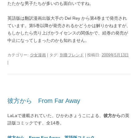
たたかな男子たちが多いのも面白いですね。
英語版は翻訳漫画出版大手の Del Rey から第4巻まで発売され
ています。第5巻以降が発売されるかどうかは解りかねますが、
もしかしたら売り上げかライセンスの関係かで、続巻の発売が
中止になってしまったのかも知れません。
カテゴリー:
少女漫画
| タグ:
別冊フレンド
| 投稿日:
2009年5月13日
|
彼方から From Far Away
LaLaで連載されていた、ひかわきょうこによる、
彼方から
の英
語版コミックです、全14巻。
彼方から From Far Away 英語版コミック