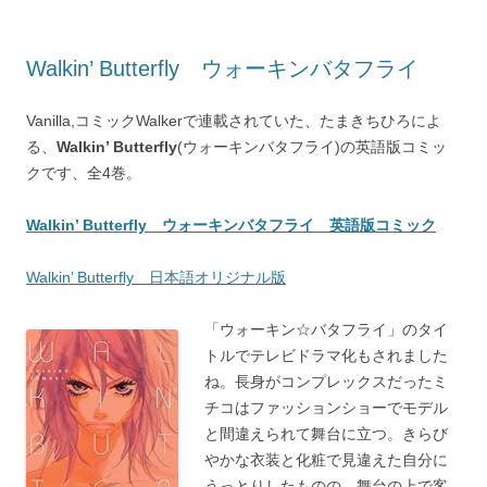
Walkin’ Butterfly ウォーキンバタフライ
Vanilla,コミックWalkerで連載されていた、たまきちひろによ
る、
Walkin’ Butterfly
(ウォーキンバタフライ)の英語版コミッ
クです、全4巻。
Walkin’ Butterfly ウォーキンバタフライ 英語版コミック
Walkin’ Butterfly 日本語オリジナル版
「ウォーキン☆バタフライ」のタイ
トルでテレビドラマ化もされました
ね。長身がコンプレックスだったミ
チコはファッションショーでモデル
と間違えられて舞台に立つ。きらび
やかな衣装と化粧で見違えた自分に
うっとりしたものの、舞台の上で客