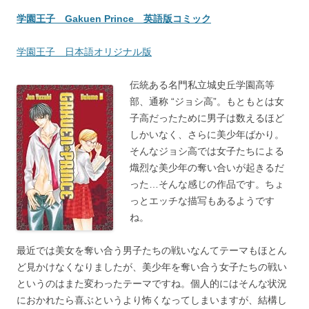
学園王子 Gakuen Prince 英語版コミック
学園王子 日本語オリジナル版
伝統ある名門私立城史丘学園高等
部、通称 “ジョシ高”。もともとは女
子高だったために男子は数えるほど
しかいなく、さらに美少年ばかり。
そんなジョシ高では女子たちによる
熾烈な美少年の奪い合いが起きるだ
った…そんな感じの作品です。ちょ
っとエッチな描写もあるようです
ね。
最近では美女を奪い合う男子たちの戦いなんてテーマもほとん
ど見かけなくなりましたが、美少年を奪い合う女子たちの戦い
というのはまた変わったテーマですね。個人的にはそんな状況
におかれたら喜ぶというより怖くなってしまいますが、結構し