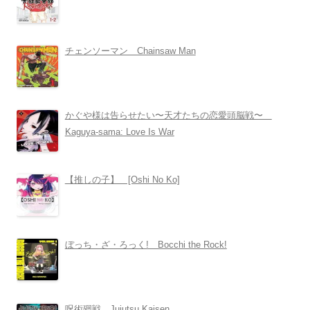
チェンソーマン Chainsaw Man
かぐや様は告らせたい〜天才たちの恋愛頭脳戦〜
Kaguya-sama: Love Is War
【推しの子】 [Oshi No Ko]
ぼっち・ざ・ろっく! Bocchi the Rock!
呪術廻戦 Jujutsu Kaisen