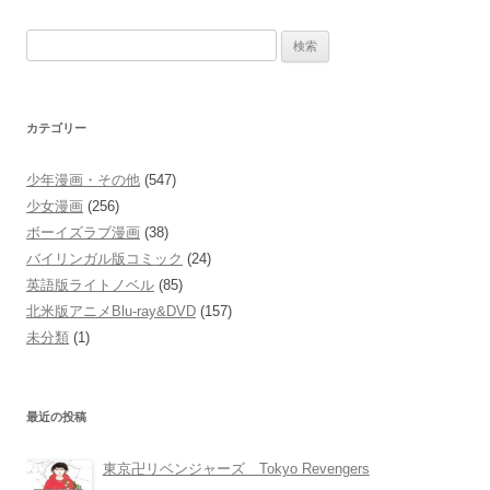
検
索:
カテゴリー
少年漫画・その他
(547)
少女漫画
(256)
ボーイズラブ漫画
(38)
バイリンガル版コミック
(24)
英語版ライトノベル
(85)
北米版アニメBlu-ray&DVD
(157)
未分類
(1)
最近の投稿
東京卍リベンジャーズ Tokyo Revengers