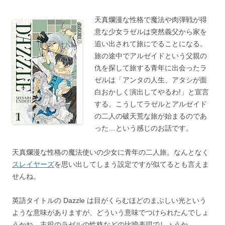
天真爛漫な性格で魔法や肉弾戦が得
意な少女ラゼルは突然義父から家を
追い出されて旅にでることになる。
旅の途中でアルゼイドという父親の
仇を探して旅する青年に出会ったラ
ゼルは「アンタの人生、アタシが面
白おかしく演出してやるわ!」と宣言
する。こうしてラゼルとアルゼイド
の二人の破天荒な旅が始まるのであ
った…という感じのお話です。
天真爛漫な性格の魔法使いの少女に青年の二人旅。なんとなく
スレイヤーズ
を思い出してしまう設定ですが似てるとも言えま
せんね。
英語タイトルの Dazzle は目がくらむほどのまぶしい光という
ような意味がありますが、どういう意味でつけられたんでしょ
うかね。主役のラゼルの性格などの比喩表現でしょうか。