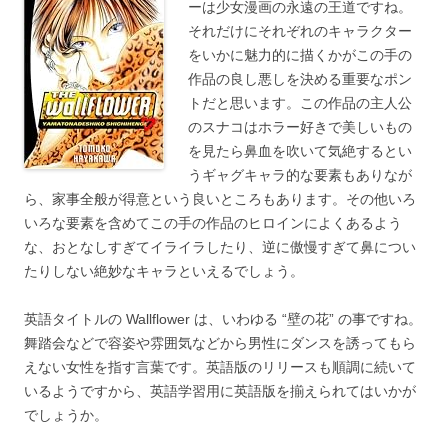
ーは少女漫画の永遠の王道ですね。
それだけにそれぞれのキャラクター
をいかに魅力的に描くかがこの手の
作品の良し悪しを決める重要なポン
トだと思います。この作品の主人公
のスナコはホラー好きで美しいもの
を見たら鼻血を吹いて気絶するとい
うギャグキャラ的な要素もありなが
ら、家事全般が得意という良いところもあります。その他いろ
いろな要素を含めてこの手の作品のヒロインによくあるよう
な、おとなしすぎてイライラしたり、逆に傲慢すぎて鼻につい
たりしない絶妙なキャラといえるでしょう。
英語タイトルの Wallflower は、いわゆる “壁の花” の事ですね。
舞踏会などで容姿や雰囲気などから男性にダンスを誘ってもら
えない女性を指す言葉です。英語版のリリースも順調に続いて
いるようですから、英語学習用に英語版を揃えられてはいかが
でしょうか。