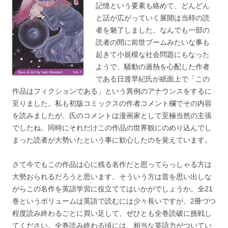
記憶という要素も絡めて、どんどん
と話が広がっていく展開は当時の読
者を魅了しました。なんでも一部の
読者の間に前世ブームみたいな事も
起きて小規模な社会問題にもなった
ようで、騒動の過熱を心配した作者
である日渡早紀氏が紙面上で「この
作品はフィクションである」という異例のアナウンスをするに
至りました。私も初版コミックスの作者コメント欄でその内容
を読みましたが、氏のコメントは漫画家として至極当然の主張
でしたね。同時にそれだけこの作品の世界観にのめり込んでし
まった読者が大勢いたという事に歓心したのを覚えています。
さて今でもこの作品は心に残る名作だと思ってらっしゃる方は
大勢おられるだろうと思います。そういう方は昔を思い出しな
がらこの名作を英語学習に役立ててはいかがでしょうか。全21
巻というボリュームは英語で読むには少々長いですが、2冊づつ
程度読み終わるごとに買い足して、ぜひとも全巻読破に挑戦し
てください。全巻読み終わる頃には、相当な英語力がついてい