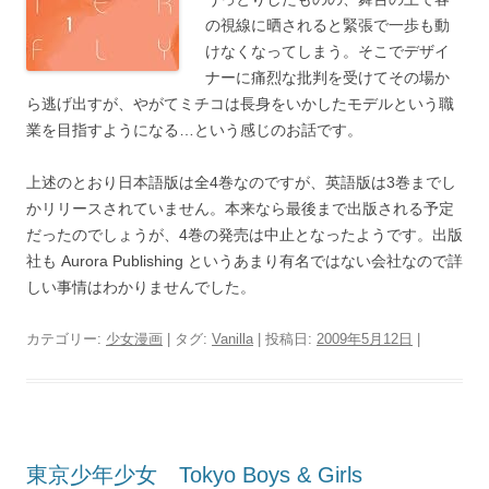
の視線に晒されると緊張で一歩も動
けなくなってしまう。そこでデザイ
ナーに痛烈な批判を受けてその場か
ら逃げ出すが、やがてミチコは長身をいかしたモデルという職
業を目指すようになる…という感じのお話です。
上述のとおり日本語版は全4巻なのですが、英語版は3巻までし
かリリースされていません。本来なら最後まで出版される予定
だったのでしょうが、4巻の発売は中止となったようです。出版
社も Aurora Publishing というあまり有名ではない会社なので詳
しい事情はわかりませんでした。
カテゴリー:
少女漫画
| タグ:
Vanilla
| 投稿日:
2009年5月12日
|
東京少年少女 Tokyo Boys & Girls