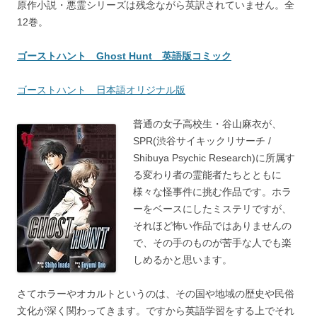
原作小説・悪霊シリーズは残念ながら英訳されていません。全
12巻。
ゴーストハント Ghost Hunt 英語版コミック
ゴーストハント 日本語オリジナル版
普通の女子高校生・谷山麻衣が、
SPR(渋谷サイキックリサーチ /
Shibuya Psychic Research)に所属す
る変わり者の霊能者たちとともに
様々な怪事件に挑む作品です。ホラ
ーをベースにしたミステリですが、
それほど怖い作品ではありませんの
で、その手のものが苦手な人でも楽
しめるかと思います。
さてホラーやオカルトというのは、その国や地域の歴史や民俗
文化が深く関わってきます。ですから英語学習をする上でそれ