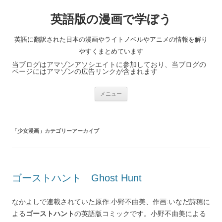
英語版の漫画で学ぼう
英語に翻訳された日本の漫画やライトノベルやアニメの情報を解り
やすくまとめています
当ブログはアマゾンアソシエイトに参加しており、当ブログの
ページにはアマゾンの広告リンクが含まれます
コ
メニュー
ン
テ
ン
ツ
へ
「
少女漫画
」カテゴリーアーカイブ
ス
キ
ッ
プ
ゴーストハント Ghost Hunt
なかよしで連載されていた原作:小野不由美、作画:いなだ詩穂に
よる
ゴーストハント
の英語版コミックです。小野不由美による