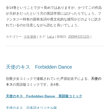
全14巻ということで少々長めではありますが、かつてこの作品
が大好きだったという方の英語学習にはぴったりでしょう。フ
ァンタジー特有の固有名詞や異文化的な描写がどのように訳さ
れているのか注意しながら読むと良いでしょう。
カテゴリー:
少女漫画
| タグ:
LaLa
| 投稿日:
2009年5月12日
|
天使のキス Forbidden Dance
別冊少女コミックで連載されていた芦原妃名子による、
天使の
キス
の英語版コミックです。全4巻。
天使のキス Forbidden Dance 英語版コミック
天使のキス 日本語オリジナル版