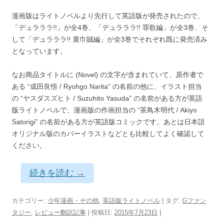
漫画版はライトノベルより先行して英語版が発売されたので、
「デュラララ!!」が全4巻、「デュラララ!! 罪歌編」が全3巻、そ
して「デュラララ!! 黄巾賊編」が全3巻でそれぞれ既に発売済み
となっています。
なお商品タイトルに (Novel) の文字が含まれていて、原作者で
ある “成田良悟 / Ryohgo Narita” の名前の他に、イラスト担当
の “ヤスダスズヒト / Suzuhito Yasuda” の名前がある方が英語
版ライトノベルで、漫画版の作画担当の “茶鳥木明代 / Akiyo
Satorigi” の名前がある方が英語版コミックです。あとは日本語
オリジナル版のカバーイラストなどとも比較してよく確認して
ください。
続きを読む
→
カテゴリー:
少年漫画・その他
,
英語版ライトノベル
| タグ:
Gファン
タジー
,
レビュー翻訳記事
| 投稿日:
2015年7月23日
|