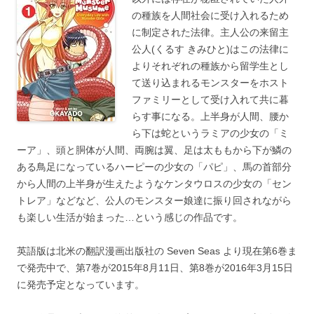
の種族を人間社会に受け入れるため
に制定された法律。主人公の来留主
公人(くるす きみひと)はこの法律に
よりそれぞれの種族から留学生とし
て送り込まれるモンスターをホスト
ファミリーとして受け入れて共に暮
らす事になる。上半身が人間、腰か
ら下は蛇というラミアの少女の「ミ
ーア」、頭と胴体が人間、両腕は翼、足は太ももから下が鱗の
ある鳥足になっているハーピーの少女の「パピ」、馬の首部分
から人間の上半身が生えたようなケンタウロスの少女の「セン
トレア」などなど、公人のモンスター娘達に振り回されながら
も楽しい生活が始まった…という感じの作品です。
英語版は北米の翻訳漫画出版社の Seven Seas より現在第6巻ま
で発売中で、第7巻が2015年8月11日、第8巻が2016年3月15日
に発売予定となっています。