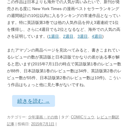
この作品は日本よりも海外での人気が高いみたいで、新刊が発
売される度に New York Times の漫画ベストセラーランキング
の週間統計の10位以内に入るランキングの常連作品となってい
ます。特に英語版第3巻では他の人気作品を抑え3週連続で1位
を獲得し、さらに4週目でも2位となるなど、海外での人気の高
さを証明しています。(
1週目
、
2週目
、
3週目
、
4週目
)
またアマゾンの商品ページを見比べてみると、書きこまれてい
るレビューの数が英語版と日本語版でかなりの差がある事が解
ると思います(2015年7月1日の時点で英語版第1巻のレビュー数
が88件、日本語版第1巻のレビュー数は34件、英語版第2巻のレ
ビュー数が55件、日本語版第2巻のレビュー数は10件)。こうい
う作品はちょっと他に見た事がないですね。
続きを読む
→
カテゴリー:
少年漫画・その他
| タグ:
COMICリュウ
,
レビュー翻訳
記事
| 投稿日:
2015年7月1日
|