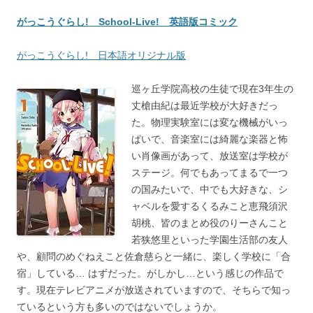
がっこうぐらし! School-Live! 英語版コミック
がっこうぐらし! 日本語オリジナル版
巡ヶ丘学院高校の生徒で現在3年生の
丈槍由紀は最近学校が大好きだっ
た。物理実験室には変な機械がいっ
ぱいで、音楽室には綺麗な楽器と怖
い肖像画があって、放送室は学校が
ステージ。何でもあってまるで一つ
の国みたいで、中でも大好きな、シ
ャベルを愛するくるみこと恵飛須沢
胡桃、皆のまとめ役のりーさんこと
若狭悠里といった学園生活部の友人
や、顧問のめぐねえこと佐倉慈らと一緒に、楽しく学校に「合
宿」している… はずだった。がしかし…という感じの作品で
す。現在テレビアニメが放送されていますので、そちらで知っ
ているという方も多いのではないでしょうか。