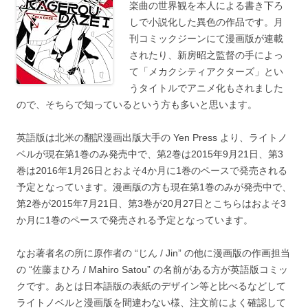
楽曲の世界観を本人による書き下ろ
しで小説化した異色の作品です。月
刊コミックジーンにて漫画版が連載
されたり、新房昭之監督の手によっ
て「メカクシティアクターズ」とい
うタイトルでアニメ化もされました
ので、そちらで知っているという方も多いと思います。
英語版は北米の翻訳漫画出版大手の Yen Press より、ライトノ
ベルが現在第1巻のみ発売中で、第2巻は2015年9月21日、第3
巻は2016年1月26日とおよそ4か月に1巻のペースで発売される
予定となっています。漫画版の方も現在第1巻のみが発売中で、
第2巻が2015年7月21日、第3巻が20月27日とこちらはおよそ3
か月に1巻のペースで発売される予定となっています。
なお著者名の所に原作者の “じん / Jin” の他に漫画版の作画担当
の “佐藤まひろ / Mahiro Satou” の名前がある方が英語版コミッ
クです。あとは日本語版の表紙のデザイン等と比べるなどして
ライトノベルと漫画版を間違わない様、注文前によく確認して