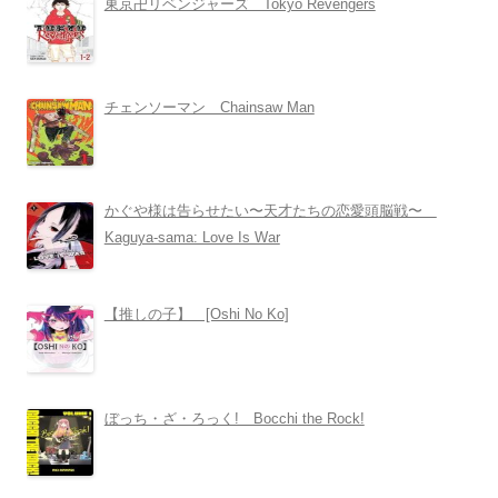
東京卍リベンジャーズ Tokyo Revengers
チェンソーマン Chainsaw Man
かぐや様は告らせたい〜天才たちの恋愛頭脳戦〜
Kaguya-sama: Love Is War
【推しの子】 [Oshi No Ko]
ぼっち・ざ・ろっく! Bocchi the Rock!