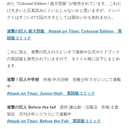
めた “Colossal Edition / 超大型版” が発売されています。これだ
け大きいと正直読みにくいんじゃないかと思いますが、インパ
クトはすごいので話のネタとしては面白いかも知れません。
進撃の巨人 超大型版 Attack on Titan: Colossal Edition 英
語版コミック
これに加え、進撃の巨人のスピンオフ漫画や公式ガイドブック
の英語版も発売されていますので、タイトル毎に以下にまとめ
ます。
進撃！巨人中学校
作画:中川沙樹 別冊少年マガジンにて連載
中
Attack on Titan: Junior High 英語版コミック
進撃の巨人 Before the fall
原作:諫山創・涼風涼 作画:士貴
智志 月刊少年シリウスにて連載中
Attack on Titan: Before the Fall 英語版コミック