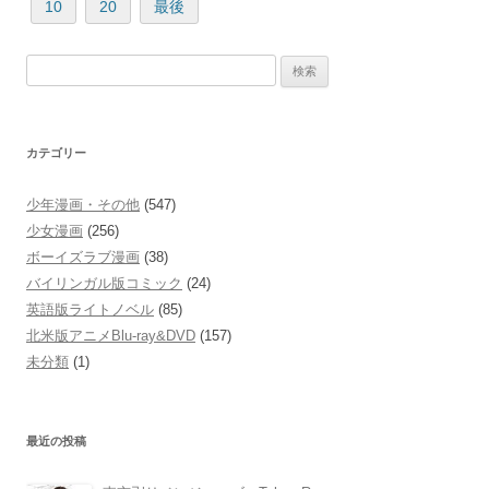
10
20
最後
検
索:
カテゴリー
少年漫画・その他
(547)
少女漫画
(256)
ボーイズラブ漫画
(38)
バイリンガル版コミック
(24)
英語版ライトノベル
(85)
北米版アニメBlu-ray&DVD
(157)
未分類
(1)
最近の投稿