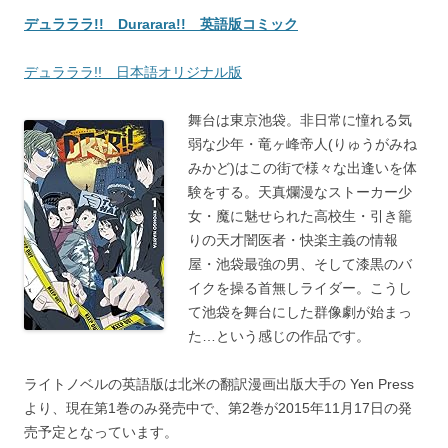
デュラララ!! Durarara!! 英語版コミック
デュラララ!! 日本語オリジナル版
舞台は東京池袋。非日常に憧れる気
弱な少年・竜ヶ峰帝人(りゅうがみね
みかど)はこの街で様々な出逢いを体
験をする。天真爛漫なストーカー少
女・魔に魅せられた高校生・引き籠
りの天才闇医者・快楽主義の情報
屋・池袋最強の男、そして漆黒のバ
イクを操る首無しライダー。こうし
て池袋を舞台にした群像劇が始まっ
た…という感じの作品です。
ライトノベルの英語版は北米の翻訳漫画出版大手の Yen Press
より、現在第1巻のみ発売中で、第2巻が2015年11月17日の発
売予定となっています。