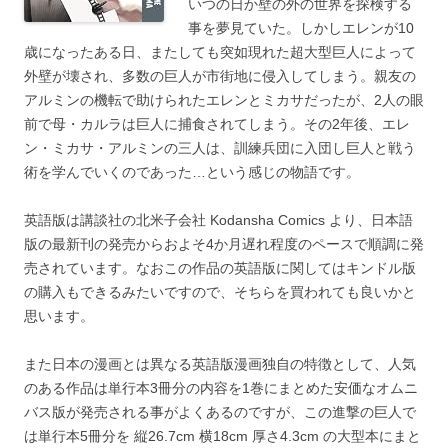
いつの日か壁の外の世界を探検する
事を夢見ていた。しかしエレンが10
歳になったある日、またしても突如現れた超大型巨人によって
外壁が壊され、多数の巨人が市街地に侵入してしまう。親友の
アルミンの機転で助けられたエレンとミカサだったが、2人の眼
前で母・カルラは巨人に捕食されてしまう。その2年後、エレ
ン・ミカサ・アルミンの三人は、訓練兵団に入団し巨人と戦う
術を学んでいくのであった…という感じの物語です。
英語版は講談社の北米子会社 Kodansha Comics より、日本語
版の最新刊の発売からおよそ4か月遅れ程度のペースで順調に発
売されています。なおこの作品の英語版に関してはキンドル版
の購入もできるみたいですので、そちらを買われても良いかと
思います。
また日本の漫画とは異なる英語版漫画独自の特徴として、人気
のある作品は単行本3冊分の内容を1巻にまとめた安価なオムニ
バス版が発売される事がよくあるのですが、この進撃の巨人で
は単行本5冊分を 縦26.7cm 横18cm 厚さ4.3cm の大型本にまと