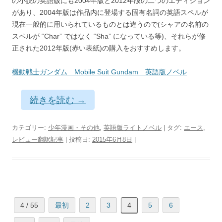
の小説の英語版にも2004年版と2012年版の二つのエディション
があり、2004年版は作品内に登場する固有名詞の英語スペルが
現在一般的に用いられているものとは違うので(シャアの名前の
スペルが “Char” ではなく “Sha” になっている等)、それらが修
正された2012年版(赤い表紙)の購入をおすすめします。
機動戦士ガンダム Mobile Suit Gundam 英語版ノベル
続きを読む
→
カテゴリー:
少年漫画・その他
,
英語版ライトノベル
| タグ:
エース
,
レビュー翻訳記事
| 投稿日:
2015年6月8日
|
4 / 55
最初
2
3
4
5
6