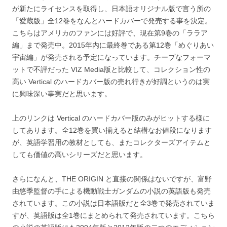
が新たにライセンスを取得し、日本語オリジナル版で言う所の
「愛蔵版」全12巻をなんとハードカバーで発売する事を決定。
こちらはアメリカのファンには好評で、現在第9巻の「ララア
編」まで発売中。2015年内に最終巻である第12巻「めぐりあい
宇宙編」が発売される予定になっています。チープなフォーマ
ットで不評だった VIZ Media版と比較して、コレクション性の
高い Vertical のハードカバー版の売れ行きが好調というのは実
に興味深い事実だと思います。
上のリンクは Vertical のハードカバー版のみがヒットする様に
してあります。全12巻を買い揃えると結構なお値段になります
が、英語学習用の教材としても、またコレクターズアイテムと
しても価値の高いシリーズだと思います。
さらになんと、THE ORIGIN と直接の関係はないですが、富野
由悠季監督の手による機動戦士ガンダムの小説の英語版も発売
されています。この小説は日本語版だと全3巻で発売されていま
すが、英語版は全1巻にまとめられて発売されています。こちら