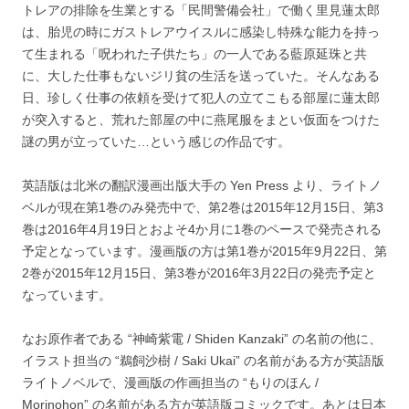
トレアの排除を生業とする「民間警備会社」で働く里見蓮太郎
は、胎児の時にガストレアウイスルに感染し特殊な能力を持っ
て生まれる「呪われた子供たち」の一人である藍原延珠と共
に、大した仕事もないジリ貧の生活を送っていた。そんなある
日、珍しく仕事の依頼を受けて犯人の立てこもる部屋に蓮太郎
が突入すると、荒れた部屋の中に燕尾服をまとい仮面をつけた
謎の男が立っていた…という感じの作品です。
英語版は北米の翻訳漫画出版大手の Yen Press より、ライトノ
ベルが現在第1巻のみ発売中で、第2巻は2015年12月15日、第3
巻は2016年4月19日とおよそ4か月に1巻のペースで発売される
予定となっています。漫画版の方は第1巻が2015年9月22日、第
2巻が2015年12月15日、第3巻が2016年3月22日の発売予定と
なっています。
なお原作者である “神崎紫電 / Shiden Kanzaki” の名前の他に、
イラスト担当の “鵜飼沙樹 / Saki Ukai” の名前がある方が英語版
ライトノベルで、漫画版の作画担当の “もりのほん /
Morinohon” の名前がある方が英語版コミックです。あとは日本