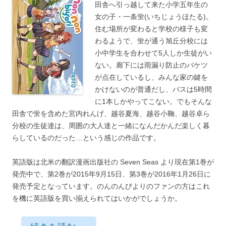
田舎へ引っ越して来た小学五年生の
女の子・一条蛍(いちじょうほたる)。
住む場所が変わると学校の様子も変
わるようで、蛍が通う旭丘分校には
小中学生を合わせて5人しか生徒がい
ない。廊下には雨漏り防止のバケツ
が点在しているし、みんな家の鍵を
かけないのが普通だし、バスは5時間
に1本しかやってこない。でもそんな
田舎で蛍を含めた宮内れんげ、越谷夏海、越谷小鞠、越谷卓ら
分校の生徒達は、周囲の大人達と一緒になんだかんだ楽しく暮
らしているのだった…という感じの作品です。
英語版は北米の翻訳漫画出版社の Seven Seas より現在第1巻が
発売中で、第2巻が2015年9月15日、第3巻が2016年1月26日に
発売予定となっています。のんのんびよりのファンの方はこれ
を機に英語版を買い揃えられてはいかがでしょうか。