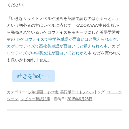
ください。
「いきなりライトノベルや漫画を英語で読むのはちょっと…」
という初心者の方はレベルに応じて、KADOKAWA/中経出版か
ら発売されているカゲロウデイズをモチーフにした英語学習教
材の
カゲロウデイズで中学英単語が面白いほど覚えられる本
、
カゲロウデイズで高校英単語が面白いほど覚えられる本
、
カゲ
ロウデイズで中学英文法が面白いほどわかる本
などを買われて
も良いかも知れません。
続きを読む
→
カテゴリー:
少年漫画・その他
,
英語版ライトノベル
| タグ:
コミック
ジーン
,
レビュー翻訳記事
| 投稿日:
2015年6月28日
|