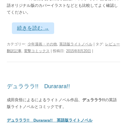
語オリジナル版のカバーイラストなどとも比較してよく確認し
てください。
続きを読む
→
カテゴリー:
少年漫画・その他
,
英語版ライトノベル
| タグ:
レビュー
翻訳記事
,
電撃コミックス
| 投稿日:
2015年8月20日
|
デュラララ!! Durarara!!
成田良悟によるによるライトノベル作品、
デュラララ!!
の英語
版ライトノベルとコミックです。
デュラララ!! Durarara!! 英語版ライトノベル