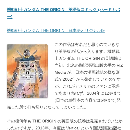
機動戦士ガンダム THE ORIGIN 英語版コミック (ハードカバ
ー)
機動戦士ガンダム THE ORIGIN 日本語オリジナル版
この作品は有名だと思うのでいきな
り英語版の話から入ります。機動戦
士ガンダム THE ORIGIN の英語版は
当初、北米の翻訳漫画出版大手の VIZ
Media が、日本の漫画雑誌の様な形
式で2002年から発売していたのです
が、これがアメリカのファンに不評
であまり売れず、2004年に12巻まで
(日本の単行本の内容では6巻まで)発
売した所で打ち切りとなってしまいました。
その後何年も THE ORIGIN の英語版の続巻は発売されていなか
ったのですが、2013年、今度は Vertical という翻訳漫画出版社