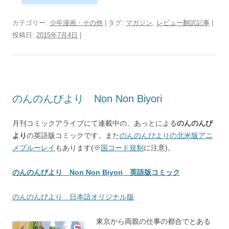
カテゴリー:
少年漫画・その他
| タグ:
マガジン
,
レビュー翻訳記事
|
投稿日:
2015年7月4日
|
のんのんびより Non Non Biyori
月刊コミックアライブにて連載中の、あっとによる
のんのんび
より
の英語版コミックです。また
のんのんびよりの北米版アニ
メブルーレイ
もあります(※
国コード規制
に注意)。
のんのんびより Non Non Biyori 英語版コミック
のんのんびより 日本語オリジナル版
東京から両親の仕事の都合でとある