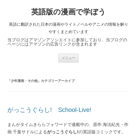
英語版の漫画で学ぼう
英語に翻訳された日本の漫画やライトノベルやアニメの情報を解り
やすくまとめています
当ブログはアマゾンアソシエイトに参加しており、当ブログの
ページにはアマゾンの広告リンクが含まれます
コ
メニュー
ン
テ
ン
ツ
へ
「
少年漫画・その他
」カテゴリーアーカイブ
ス
キ
ッ
プ
がっこうぐらし! School-Live!
まんがタイムきららフォワードで連載中の、原作:海法紀光・作
画:千葉サドルによる
がっこうぐらし!
の英語版コミックです。