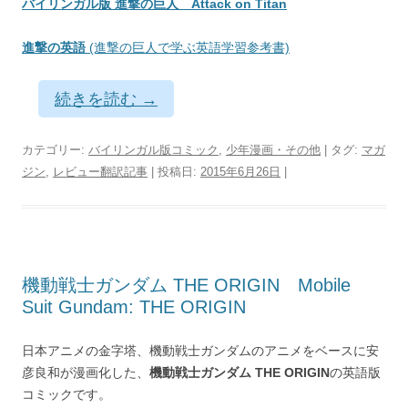
バイリンガル版 進撃の巨人 Attack on Titan
進撃の英語
(進撃の巨人で学ぶ英語学習参考書)
続きを読む
→
カテゴリー:
バイリンガル版コミック
,
少年漫画・その他
| タグ:
マガ
ジン
,
レビュー翻訳記事
| 投稿日:
2015年6月26日
|
機動戦士ガンダム THE ORIGIN Mobile
Suit Gundam: THE ORIGIN
日本アニメの金字塔、機動戦士ガンダムのアニメをベースに安
彦良和が漫画化した、
機動戦士ガンダム THE ORIGIN
の英語版
コミックです。