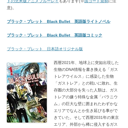
トの北米版アニメブルーレイ
もあります(※
国コード規制
に注
意)。
ブラック・ブレット Black Bullet 英語版ライトノベル
ブラック・ブレット Black Bullet 英語版コミック
ブラック・ブレット 日本語オリジナル版
西暦2021年、地球上に突如出現した
生物のDNA情報を書き換える「ガス
トレアウイルス」に感染した生物
「ガストレア」との戦いに敗れ、生
存圏の大部分を失った人類は、ガス
トレアの嫌う特殊な金属「バラニウ
ム」の巨大な壁に囲まれたわずかな
エリアでなんとか生き延びる事がで
きていた。そして西暦2031年の東京
エリア、外部から稀に侵入するガス