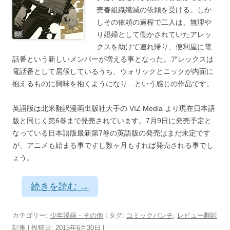
売春組織殲滅の依頼を受ける。しか
しその依頼の過程で二人は、無理や
り娼婦として働かされていたアレッ
クスを助けて連れ帰り、便利屋に電
話番という新しいメンバーが増える事となった。アレックスは
電話番として居候しているうち、ウォリックとニックが内面に
抱えるものに興味を抱くようになり…という感じの作品です。
英語版は北米翻訳漫画出版社大手の VIZ Media より現在日本語
版と同じく第6巻まで発売されています。7月9日に発売予定と
なっている日本語版最新第7巻の英語版の発売はまだ未定です
が、アニメも始まる事ですし数ヶ月もすれば発売される事でし
ょう。
続きを読む
→
カテゴリー:
少年漫画・その他
| タグ:
コミックバンチ
,
レビュー翻訳
記事
| 投稿日:
2015年6月30日
|