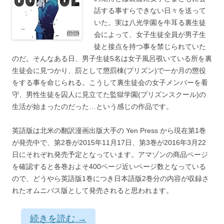
話する事すらできない日々を送って
いた。実は八光学園を牛耳る裏生徒
会によって、女子生徒全員が男子生
徒と接点を持つ事を禁じられていた
のだ。そんなある日、男子生徒5名は女子風呂覗いている所を裏
生徒会に見つかり、罰として懲罰棟(プリズン)で一か月の懲役
をする事を命じられる。こうして裏生徒会の女子メンバーを看
守、男性生徒を囚人に見立てた監獄学園(プリズンスクール)の
生活が始まったのだった…という感じの作品です。
英語版は北米の翻訳漫画出版大手の Yen Press から現在第1巻
が発売中で、第2巻が2015年11月17日、第3巻が2016年3月22
日にそれぞれ発売予定となっています。アマゾンの商品ページ
を確認すると各巻およそ400ページ近いページ数となっている
ので、どうやら英語版1巻につき日本語版2巻分の内容が収録さ
れたオムニバス版として発売されると思われます。
続きを読む
→