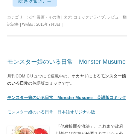
続きを読む
→
カテゴリー:
少年漫画・その他
| タグ:
コミックアライブ
,
レビュー翻
訳記事
| 投稿日:
2015年7月3日
|
モンスター娘のいる日常 Monster Musume
月刊COMICリュウにて連載中の、オカヤドによる
モンスター娘
のいる日常
の英語版コミックです。
モンスター娘のいる日常 Monster Musume 英語版コミック
モンスター娘のいる日常 日本語オリジナル版
「他種族間交流法」、これまで政府
以外には存在が秘匿されていた人外