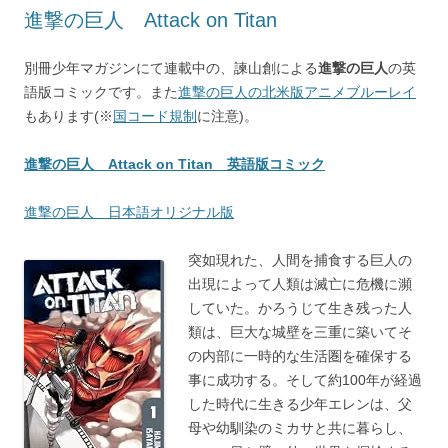
進撃の巨人 Attack on Titan
別冊少年マガジンにて連載中の、諫山創による
進撃の巨人
の英
語版コミックです。また
進撃の巨人の北米版アニメブルーレイ
もあります(※
国コード規制
に注意)。
進撃の巨人 Attack on Titan 英語版コミック
進撃の巨人 日本語オリジナル版
突如現れた、人間を捕食する巨人の
出現によって人類は滅亡に危機に瀕
していた。かろうじて生き残った人
類は、巨大な城壁を三重に築いてそ
の内部に一時的な生活圏を確保する
事に成功する。そして約100年が経過
した時代に生きる少年エレンは、父
母や幼馴染のミカサと共に暮らし、