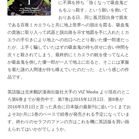
に不満を持ち「強くなって吸血鬼ど
もをぶっ殺す」という願いを抱いて
おりある日、同じ孤児院出身で親友
である百夜ミカエラらと共に地上世界への脱出を図る。吸血鬼
の貴族に取り入って武器と脱出路を示す地図を手に入れたミカ
エラの手引きにより地上への出口へたどり着いた優一郎達だっ
たが、上手く騙していたはずの吸血鬼の待ち伏せに合い仲間を
次々と殺されてしまう。最終的にミカエラの銃を使ってなんと
か吸血鬼を倒した優一郎が一人で地上に出ると、そこには軍服
を着た謎の人間達が待ち構えていたのだった…という感じの作
品です。
英語版は北米翻訳漫画出版社大手の VIZ Media より現在のとこ
ろ第6巻までが発売中で、第7巻は2015年12月1日、第8巻が
2016年3月1日と言った具合に日本版の最新刊に追いつくまでお
よそ3か月に1巻のペースで続巻が発売される予定になっていま
す。終わりのセラフのファンの方はこれを機に英語版を買い揃
えられてはいかがでしょうか。