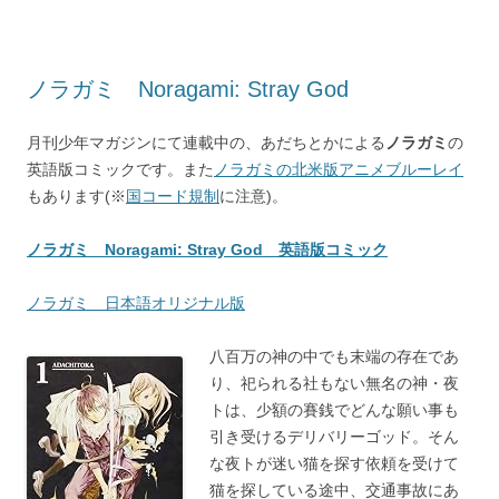
ノラガミ Noragami: Stray God
月刊少年マガジンにて連載中の、あだちとかによる
ノラガミ
の
英語版コミックです。また
ノラガミの北米版アニメブルーレイ
もあります(※
国コード規制
に注意)。
ノラガミ Noragami: Stray God 英語版コミック
ノラガミ 日本語オリジナル版
八百万の神の中でも末端の存在であ
り、祀られる社もない無名の神・夜
トは、少額の賽銭でどんな願い事も
引き受けるデリバリーゴッド。そん
な夜トが迷い猫を探す依頼を受けて
猫を探している途中、交通事故にあ