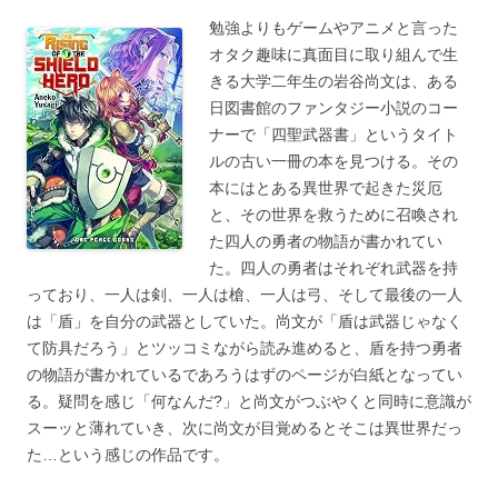
勉強よりもゲームやアニメと言った
オタク趣味に真面目に取り組んで生
きる大学二年生の岩谷尚文は、ある
日図書館のファンタジー小説のコー
ナーで「四聖武器書」というタイト
ルの古い一冊の本を見つける。その
本にはとある異世界で起きた災厄
と、その世界を救うために召喚され
た四人の勇者の物語が書かれてい
た。四人の勇者はそれぞれ武器を持
っており、一人は剣、一人は槍、一人は弓、そして最後の一人
は「盾」を自分の武器としていた。尚文が「盾は武器じゃなく
て防具だろう」とツッコミながら読み進めると、盾を持つ勇者
の物語が書かれているであろうはずのページが白紙となってい
る。疑問を感じ「何なんだ?」と尚文がつぶやくと同時に意識が
スーッと薄れていき、次に尚文が目覚めるとそこは異世界だっ
た…という感じの作品です。