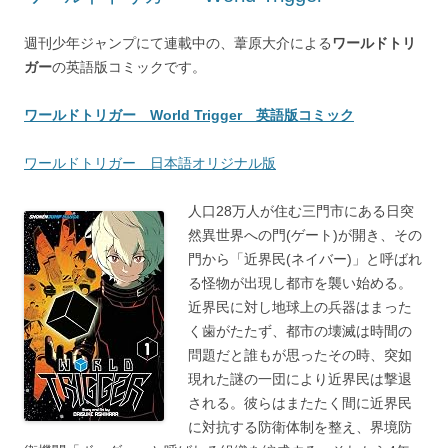
週刊少年ジャンプにて連載中の、葦原大介による
ワールドトリ
ガー
の英語版コミックです。
ワールドトリガー World Trigger 英語版コミック
ワールドトリガー 日本語オリジナル版
人口28万人が住む三門市にある日突
然異世界への門(ゲート)が開き、その
門から「近界民(ネイバー)」と呼ばれ
る怪物が出現し都市を襲い始める。
近界民に対し地球上の兵器はまった
く歯がたたず、都市の壊滅は時間の
問題だと誰もが思ったその時、突如
現れた謎の一団により近界民は撃退
される。彼らはまたたく間に近界民
に対抗する防衛体制を整え、界境防