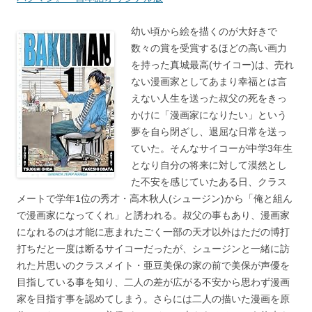
幼い頃から絵を描くのが大好きで
数々の賞を受賞するほどの高い画力
を持った真城最高(サイコー)は、売れ
ない漫画家としてあまり幸福とは言
えない人生を送った叔父の死をきっ
かけに「漫画家になりたい」という
夢を自ら閉ざし、退屈な日常を送っ
ていた。そんなサイコーが中学3年生
となり自分の将来に対して漠然とし
た不安を感じていたある日、クラス
メートで学年1位の秀才・高木秋人(シュージン)から「俺と組ん
で漫画家になってくれ」と誘われる。叔父の事もあり、漫画家
になれるのは才能に恵まれたごく一部の天才以外はただの博打
打ちだと一度は断るサイコーだったが、シュージンと一緒に訪
れた片思いのクラスメイト・亜豆美保の家の前で美保が声優を
目指している事を知り、二人の差が広がる不安から思わず漫画
家を目指す事を認めてしまう。さらには二人の描いた漫画を原