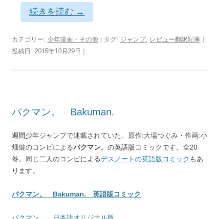
続きを読む
→
カテゴリー:
少年漫画・その他
| タグ:
ジャンプ
,
レビュー翻訳記事
|
投稿日:
2015年10月29日
|
バクマン。 Bakuman.
週間少年ジャンプで連載されていた、原作:大場つぐみ・作画:小
畑健のコンビによる
バクマン。
の英語版コミックです。全20
巻。同じ二人のコンビによる
デスノートの英語版コミック
もあ
ります。
バクマン。 Bakuman. 英語版コミック
バクマン。 日本語オリジナル版