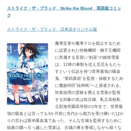
ストライク・ザ・ブラッド Strike the Blood 英語版コミッ
ク
ストライク・ザ・ブラッド 日本語オリジナル版
魔導災害や魔導テロを阻止するため
に設置された特務機関・獅子王機関
に所属する見習い”剣巫”の姫柊雪菜
は、12体の眷獣を従え災厄をもたら
すという伝説を持つ世界最強の吸血
鬼、”第四真祖”を監視・抹殺するため
に魔族特区”絃神島”へと派遣される。
対真祖用の霊槍を携える雪菜が監視
する対象の名は暁古城、私立高校私
立彩海学園高等部の1年生で、世界最
強の吸血とは言っても3か月前に先代から能力を受け継いだばか
りの言わば新米吸血鬼であった。そんな古城を監視するために
暁家の隣へ引っ越した雪菜は、古城の事を警戒しながら様々な