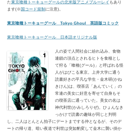
た
東京喰種トーキョーグールの北米版アニメブルーレイ
もあり
ます(※
国コード規制
に注意)。
東京喰種トーキョーグール Tokyo Ghoul 英語版コミック
東京喰種トーキョーグール 日本語オリジナル版
人の姿で人間社会に紛れ込み、食物
連鎖の頂点とされるヒトを食糧とし
て狩る「喰種(グール)」と呼ばれる怪
人がはびこる東京。上井大学に通う
読書好きの平凡な学生・金木研(かね
きけん)は、喫茶店「あんていく」の
常連の美女に好意を寄せて自身もそ
の喫茶店に通っていた。美女の名は
神代利世(かみしろりぜ)。ひょんなき
っかけで読書の趣味が同じと判明
し、二人はとんとん拍子にデートまでする仲となるが、そのデ
ートの帰り道、暗い夜道で利世は突如豹変して金木に襲い掛か