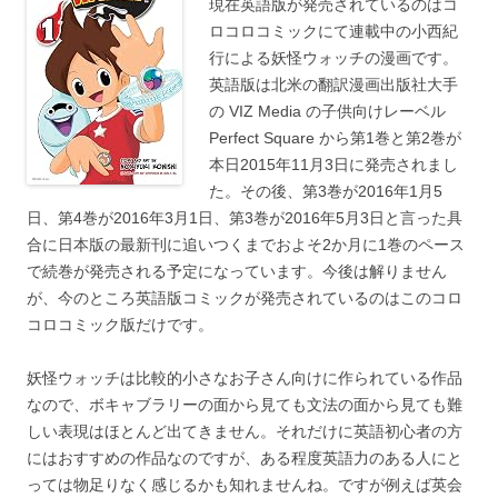
現在英語版が発売されているのはコ
ロコロコミックにて連載中の小西紀
行による妖怪ウォッチの漫画です。
英語版は北米の翻訳漫画出版社大手
の VIZ Media の子供向けレーベル
Perfect Square から第1巻と第2巻が
本日2015年11月3日に発売されまし
た。その後、第3巻が2016年1月5
日、第4巻が2016年3月1日、第3巻が2016年5月3日と言った具
合に日本版の最新刊に追いつくまでおよそ2か月に1巻のペース
で続巻が発売される予定になっています。今後は解りません
が、今のところ英語版コミックが発売されているのはこのコロ
コロコミック版だけです。
妖怪ウォッチは比較的小さなお子さん向けに作られている作品
なので、ボキャブラリーの面から見ても文法の面から見ても難
しい表現はほとんど出てきません。それだけに英語初心者の方
にはおすすめの作品なのですが、ある程度英語力のある人にと
っては物足りなく感じるかも知れませんね。ですが例えば英会