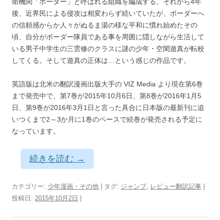
衛機関「ボーダー」と呼ばれる組織を編成する。それから4年
後、近界民による侵攻は相変わらず続いていたが、ボーダーへ
の信頼感からか人々がぬるま湯の様な平和に慣れ始めたその
頃、自分がボーダー隊員である事を周囲に隠しながら生活して
いる男子中学生の三雲修のクラスに謎の少年・空閑遊真が転校
してくる。そして遊真の正体は…という感じの作品です。
英語版は北米の翻訳漫画出版大手の VIZ Media より現在第6巻
まで発売中で、第7巻が2015年10月6日、第8巻が2016年1月5
日、第9巻が2016年3月1日と言った具合に日本版の最新刊に追
いつくまで2～3か月に1巻のペースで続巻が発売される予定に
なっています。
続きを読む
→
カテゴリー:
少年漫画・その他
| タグ:
ジャンプ
,
レビュー翻訳記事
|
投稿日:
2015年10月2日
|