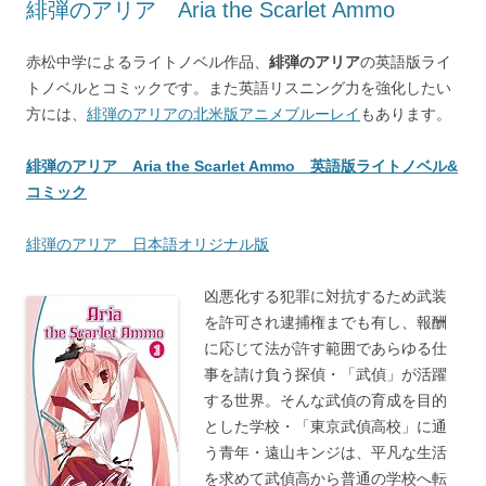
緋弾のアリア Aria the Scarlet Ammo
赤松中学によるライトノベル作品、
緋弾のアリア
の英語版ライ
トノベルとコミックです。また英語リスニング力を強化したい
方には、
緋弾のアリアの北米版アニメブルーレイ
もあります。
緋弾のアリア Aria the Scarlet Ammo 英語版ライトノベル&
コミック
緋弾のアリア 日本語オリジナル版
凶悪化する犯罪に対抗するため武装
を許可され逮捕権までも有し、報酬
に応じて法が許す範囲であらゆる仕
事を請け負う探偵・「武偵」が活躍
する世界。そんな武偵の育成を目的
とした学校・「東京武偵高校」に通
う青年・遠山キンジは、平凡な生活
を求めて武偵高から普通の学校へ転