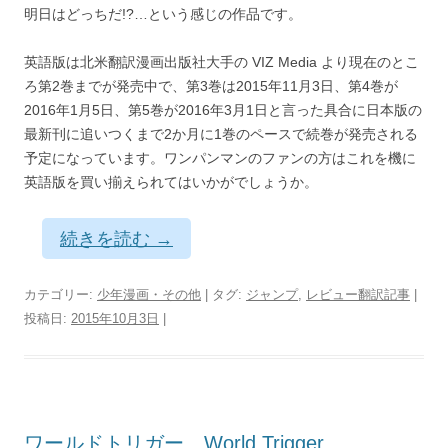
明日はどっちだ!?…という感じの作品です。
英語版は北米翻訳漫画出版社大手の VIZ Media より現在のとこ
ろ第2巻までが発売中で、第3巻は2015年11月3日、第4巻が
2016年1月5日、第5巻が2016年3月1日と言った具合に日本版の
最新刊に追いつくまで2か月に1巻のペースで続巻が発売される
予定になっています。ワンパンマンのファンの方はこれを機に
英語版を買い揃えられてはいかがでしょうか。
続きを読む
→
カテゴリー:
少年漫画・その他
| タグ:
ジャンプ
,
レビュー翻訳記事
|
投稿日:
2015年10月3日
|
ワールドトリガー World Trigger