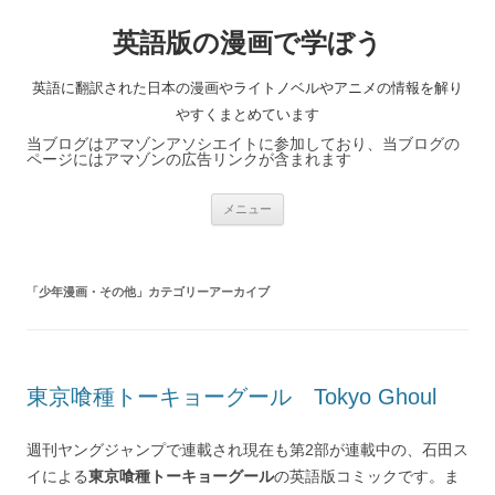
英語版の漫画で学ぼう
英語に翻訳された日本の漫画やライトノベルやアニメの情報を解り
やすくまとめています
当ブログはアマゾンアソシエイトに参加しており、当ブログの
ページにはアマゾンの広告リンクが含まれます
コ
メニュー
ン
テ
ン
ツ
へ
「
少年漫画・その他
」カテゴリーアーカイブ
ス
キ
ッ
プ
東京喰種トーキョーグール Tokyo Ghoul
週刊ヤングジャンプで連載され現在も第2部が連載中の、石田ス
イによる
東京喰種トーキョーグール
の英語版コミックです。ま