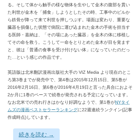
る。そして体から触手の様な物体を生やして金木の腹部を貫い
た利世が金木を「捕食」しようとしたその時、工事中のビルか
ら鉄骨が降って来て利世を押しつぶす。場面は変わり、重要な
臓器を損傷した状態で病院に運び込まれた金木の手術を担当す
る医師・嘉納は、「その場にあった臓器」を金木の体に移植し
てその命を救う。こうして一命をとりとめた金木が目を覚ます
と、彼は「普通の食事を受け付けない体」になっていたのだっ
た…という感じの作品です。
英語版は北米翻訳漫画出版社大手の VIZ Media より現在のとこ
ろ第3巻までが発売中で、第4巻は2015年12月15日、第5巻が
2016年2月16日、第6巻が2016年4月19日と言った具合におよそ
2か月に1巻のペースで続巻が発売される予定になっています。
なお北米での売れ行きはかなり好調なようで、第1巻が
NYタイ
ムズの漫画ベストセラーランキング
に22週連続ランクイン(記事
作成時点)しています。
続きを読む
→