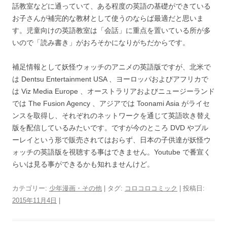
話教室などに通っていて、ある程度の英語の基礎ができている
お子さんが補完的な教材として使うのならば最適だと思いま
す。児童向けの英語教室は「会話」に重点を置いている所が多
いので「読み書き」がおろそかになりがちだからです。
補足情報として妖怪ウォッチのアニメの英語版ですが、北米で
は Dentsu Entertainment USA 、ヨーロッパおよびアフリカで
は Viz Media Europe 、オーストラリアおよびニュージーランド
では The Fusion Agency 、アジアでは Toonami Asia がライセ
ンスを取得し、それぞれのネットワークを通じて英語吹き替え
版を配信しているみたいです。ですが今のところ DVD やブル
ーレイという形で販売されてはおらず、日本の子供達が妖怪ウ
ォッチの英語版を視聴する事はできません。Youtube で番宣く
らいは見る事ができるかも知れませんけど。
カテゴリー:
少年漫画・その他
| タグ:
コロコロコミック
| 投稿日:
2015年11月4日
|