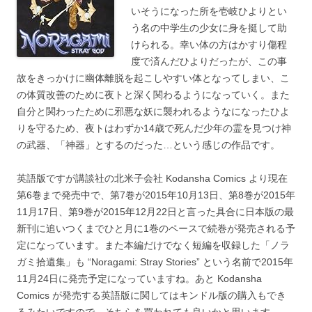
いそうになった所を壱岐ひよりとい
う名の中学生の少女に身を挺して助
けられる。幸い体の方はかすり傷程
度で済んだひよりだったが、この事
故をきっかけに幽体離脱を起こしやすい体となってしまい、こ
の体質改善のために夜トと深く関わるようになっていく。また
自分と関わったために邪悪な妖に襲われるようなになったひよ
りを守るため、夜トはわずか14歳で死んだ少年の霊を見つけ神
の武器、「神器」とするのだった…という感じの作品です。
英語版ですが講談社の北米子会社 Kodansha Comics より現在
第6巻まで発売中で、第7巻が2015年10月13日、第8巻が2015年
11月17日、第9巻が2015年12月22日と言った具合に日本版の最
新刊に追いつくまでひと月に1巻のペースで続巻が発売される予
定になっています。また本編だけでなく短編を収録した「ノラ
ガミ拾遺集」も “Noragami: Stray Stories” という名前で2015年
11月24日に発売予定になっていますね。あと Kodansha
Comics が発売する英語版に関してはキンドル版の購入もでき
るみたいですので、そちらを買われても良いかと思います。