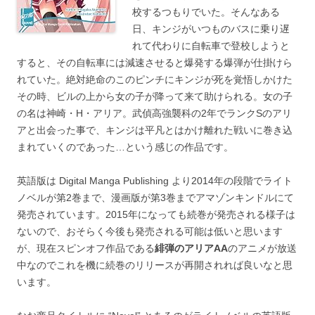
校するつもりでいた。そんなある
日、キンジがいつものバスに乗り遅
れて代わりに自転車で登校しようと
すると、その自転車には減速させると爆発する爆弾が仕掛けら
れていた。絶対絶命のこのピンチにキンジが死を覚悟しかけた
その時、ビルの上から女の子が降って来て助けられる。女の子
の名は神崎・H・アリア。武偵高強襲科の2年でランクSのアリ
アと出会った事で、キンジは平凡とはかけ離れた戦いに巻き込
まれていくのであった…という感じの作品です。
英語版は Digital Manga Publishing より2014年の段階でライト
ノベルが第2巻まで、漫画版が第3巻までアマゾンキンドルにて
発売されています。2015年になっても続巻が発売される様子は
ないので、おそらく今後も発売される可能は低いと思います
が、現在スピンオフ作品である
緋弾のアリアAA
のアニメが放送
中なのでこれを機に続巻のリリースが再開されれば良いなと思
います。