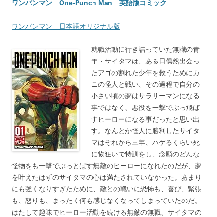
ワンパンマン One-Punch Man 英語版コミック
ワンパンマン 日本語オリジナル版
就職活動に行き詰っていた無職の青
年・サイタマは、ある日偶然出会っ
たアゴの割れた少年を救うためにカ
ニの怪人と戦い、その過程で自分の
小さい頃の夢はサラリーマンになる
事ではなく、悪役を一撃でぶっ飛ば
すヒーローになる事だったと思い出
す。なんとか怪人に勝利したサイタ
マはそれから三年、ハゲるくらい死
に物狂いで特訓をし、念願のどんな
怪物をも一撃でぶっとばす無敵のヒーローになれたのだが、夢
を叶えたはずのサイタマの心は満たされていなかった。あまり
にも強くなりすぎたために、敵との戦いに恐怖も、喜び、緊張
も、怒りも、まったく何も感じなくなってしまっていたのだ。
はたして趣味でヒーロー活動を続ける無敵の無職、サイタマの