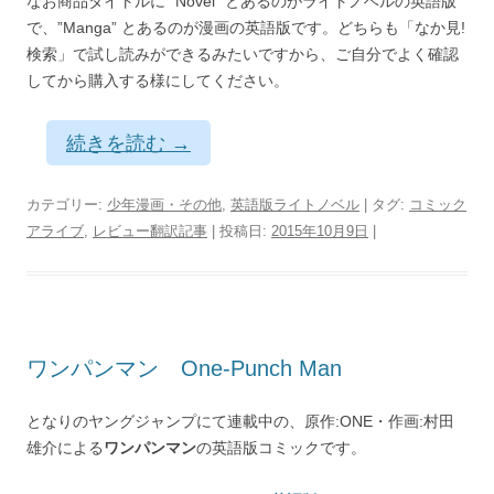
なお商品タイトルに “Novel” とあるのがライトノベルの英語版
で、”Manga” とあるのが漫画の英語版です。どちらも「なか見!
検索」で試し読みができるみたいですから、ご自分でよく確認
してから購入する様にしてください。
続きを読む
→
カテゴリー:
少年漫画・その他
,
英語版ライトノベル
| タグ:
コミック
アライブ
,
レビュー翻訳記事
| 投稿日:
2015年10月9日
|
ワンパンマン One-Punch Man
となりのヤングジャンプにて連載中の、原作:ONE・作画:村田
雄介による
ワンパンマン
の英語版コミックです。