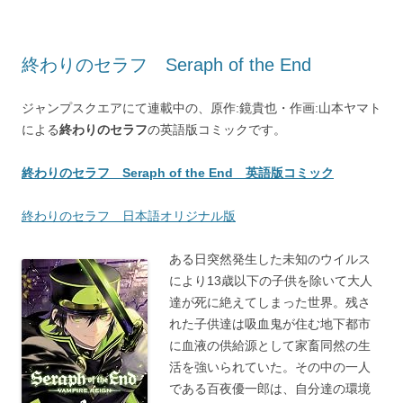
終わりのセラフ Seraph of the End
ジャンプスクエアにて連載中の、原作:鏡貴也・作画:山本ヤマト
による
終わりのセラフ
の英語版コミックです。
終わりのセラフ Seraph of the End 英語版コミック
終わりのセラフ 日本語オリジナル版
ある日突然発生した未知のウイルス
により13歳以下の子供を除いて大人
達が死に絶えてしまった世界。残さ
れた子供達は吸血鬼が住む地下都市
に血液の供給源として家畜同然の生
活を強いられていた。その中の一人
である百夜優一郎は、自分達の環境