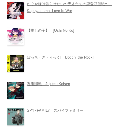
かぐや様は告らせたい〜天才たちの恋愛頭脳戦〜
Kaguya-sama: Love Is War
【推しの子】 [Oshi No Ko]
ぼっち・ざ・ろっく! Bocchi the Rock!
呪術廻戦 Jujutsu Kaisen
SPY×FAMILY スパイファミリー