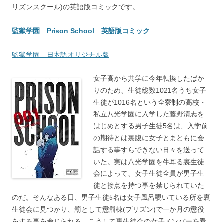
リズンスクール)の英語版コミックです。
監獄学園 Prison School 英語版コミック
監獄学園 日本語オリジナル版
女子高から共学に今年転換したばか
りのため、生徒総数1021名うち女子
生徒が1016名という全寮制の高校・
私立八光学園に入学した藤野清志を
はじめとする男子生徒5名は、入学前
の期待とは裏腹に女子とまともに会
話する事すらできない日々を送って
いた。実は八光学園を牛耳る裏生徒
会によって、女子生徒全員が男子生
徒と接点を持つ事を禁じられていた
のだ。そんなある日、男子生徒5名は女子風呂覗いている所を裏
生徒会に見つかり、罰として懲罰棟(プリズン)で一か月の懲役
をする事を命じられる。こうして裏生徒会の女子メンバーを看