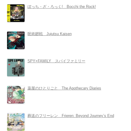
ぼっち・ざ・ろっく! Bocchi the Rock!
呪術廻戦 Jujutsu Kaisen
SPY×FAMILY スパイファミリー
薬屋のひとりごと The Apothecary Diaries
葬送のフリーレン Frieren: Beyond Journey’s End