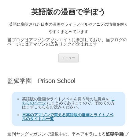
英語版の漫画で学ぼう
英語に翻訳された日本の漫画やライトノベルやアニメの情報を解り
やすくまとめています
当ブログはアマゾンアソシエイトに参加しており、当ブログの
ページにはアマゾンの広告リンクが含まれます
コ
メニュー
ン
テ
ン
ツ
へ
監獄学園 Prison School
ス
キ
ッ
プ
英語版の漫画やライトノベルを買う時の注意点を
こ
ちらのページ
にまとめてありますので、初めての方
はまずこちらをお読みください。
日本のアマゾンで買える英語版の漫画とライトノベ
ルのタイトル一覧
週刊ヤングマガジンで連載中の、平本アキラによる
監獄学園
(プ