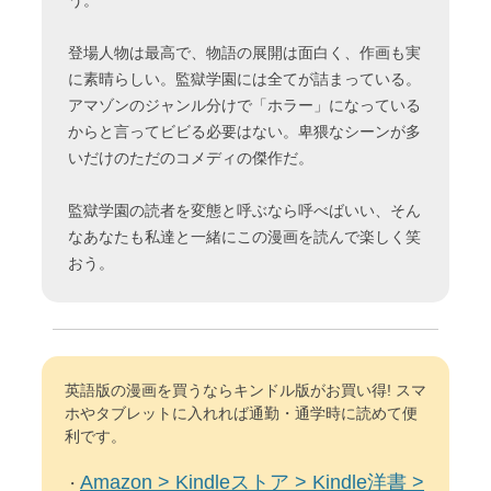
う。
登場人物は最高で、物語の展開は面白く、作画も実
に素晴らしい。監獄学園には全てが詰まっている。
アマゾンのジャンル分けで「ホラー」になっている
からと言ってビビる必要はない。卑猥なシーンが多
いだけのただのコメディの傑作だ。
監獄学園の読者を変態と呼ぶなら呼べばいい、そん
なあなたも私達と一緒にこの漫画を読んで楽しく笑
おう。
英語版の漫画を買うならキンドル版がお買い得! スマ
ホやタブレットに入れれば通勤・通学時に読めて便
利です。
Amazon > Kindleストア > Kindle洋書 >
・