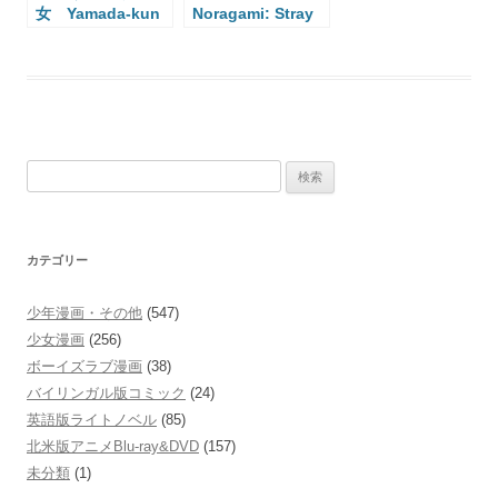
女 Yamada-kun
Noragami: Stray
and the Seven
God
Witches
検
索:
カテゴリー
少年漫画・その他
(547)
少女漫画
(256)
ボーイズラブ漫画
(38)
バイリンガル版コミック
(24)
英語版ライトノベル
(85)
北米版アニメBlu-ray&DVD
(157)
未分類
(1)