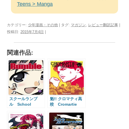
Teens > Manga
カテゴリー:
少年漫画・その他
| タグ:
マガジン
,
レビュー翻訳記事
|
投稿日:
2015年7月4日
|
関連作品:
スクールランブ
魁!! クロマティ高
ル School
校 Cromartie
Rumble
High School