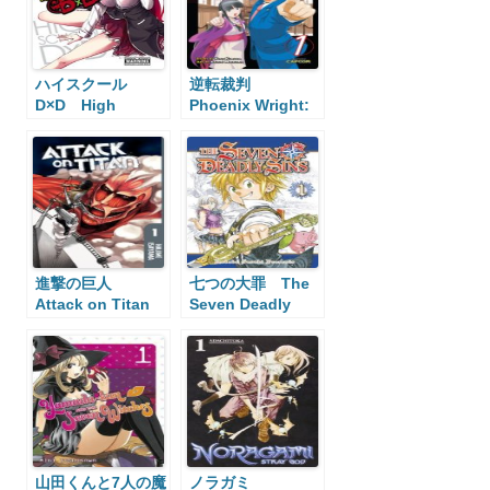
ハイスクール
逆転裁判
D×D High
Phoenix Wright:
School DxD
Ace Attorney
進撃の巨人
七つの大罪 The
Attack on Titan
Seven Deadly
Sins
山田くんと7人の魔
ノラガミ