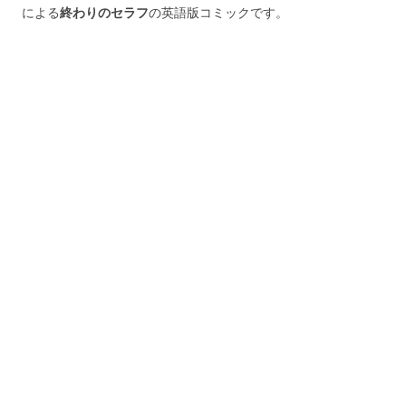
による
終わりのセラフ
の英語版コミックです。