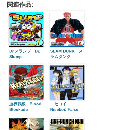
関連作品:
Dr.スランプ Dr.
SLAM DUNK ス
Slump
ラムダンク
血界戦線 Blood
ニセコイ
Blockade
Nisekoi: False
Battlefront
Love