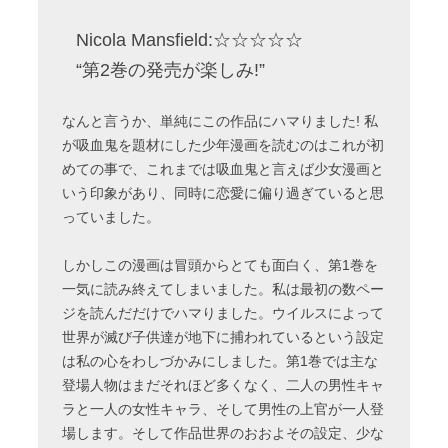
Nicola Mansfield:☆☆☆☆☆
“第2巻の発売が楽しみ!”
なんと言うか、単純にこの作品にハマりました! 私
が吸血鬼を題材にした少年漫画を読むのはこれが初
めての事で、これまでは吸血鬼と言えば少女漫画と
いう印象があり、同時に恋愛に偏り過ぎていると思
っていました。
しかしこの漫画は冒頭からとても面白く、第1巻を
一気に読み終えてしまいました。私は最初の数ペー
ジを読んだだけでハマりました。ウイルスによって
世界が滅び子供達が地下に捕われているという設定
は私の心をわしづかみにしました。第1巻では主な
登場人物はまだそれほど多くなく、二人の男性キャ
ラと一人の女性キャラ、そして男性の上官が一人登
場します。そして作品世界のおおよその設定、少な