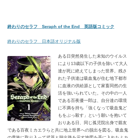
終わりのセラフ Seraph of the End 英語版コミック
終わりのセラフ 日本語オリジナル版
ある日突然発生した未知のウイルス
により13歳以下の子供を除いて大人
達が死に絶えてしまった世界。残さ
れた子供達は吸血鬼が住む地下都市
に血液の供給源として家畜同然の生
活を強いられていた。その中の一人
である百夜優一郎は、自分達の環境
に不満を持ち「強くなって吸血鬼ど
もをぶっ殺す」という願いを抱いて
おりある日、同じ孤児院出身で親友
である百夜ミカエラらと共に地上世界への脱出を図る。吸血鬼
の貴族に取り入って武器と脱出路を示す地図を手に入れたミカ