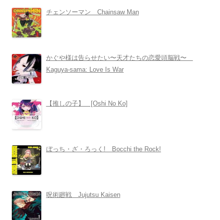
チェンソーマン Chainsaw Man
かぐや様は告らせたい〜天才たちの恋愛頭脳戦〜
Kaguya-sama: Love Is War
【推しの子】 [Oshi No Ko]
ぼっち・ざ・ろっく! Bocchi the Rock!
呪術廻戦 Jujutsu Kaisen