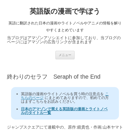
英語版の漫画で学ぼう
英語に翻訳された日本の漫画やライトノベルやアニメの情報を解り
やすくまとめています
当ブログはアマゾンアソシエイトに参加しており、当ブログの
ページにはアマゾンの広告リンクが含まれます
コ
メニュー
ン
テ
ン
ツ
へ
終わりのセラフ Seraph of the End
ス
キ
ッ
プ
英語版の漫画やライトノベルを買う時の注意点を
こ
ちらのページ
にまとめてありますので、初めての方
はまずこちらをお読みください。
日本のアマゾンで買える英語版の漫画とライトノベ
ルのタイトル一覧
ジャンプスクエアにて連載中の、原作:鏡貴也・作画:山本ヤマト