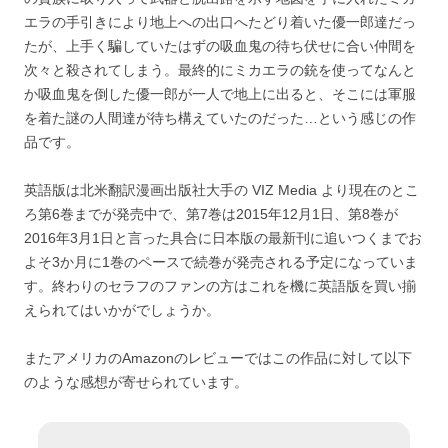
エラの手引きにより地上への出口へたどり着いた優一郎達だっ
たが、上手く騙していたはずの吸血鬼の待ち伏せに合い仲間を
次々と殺されてしまう。最終的にミカエラの銃を使ってなんと
か吸血鬼を倒した優一郎が一人で地上に出ると、そこには軍服
を着た謎の人間達が待ち構えていたのだった…という感じの作
品です。
英語版は北米翻訳漫画出版社大手の VIZ Media より現在のとこ
ろ第6巻までが発売中で、第7巻は2015年12月1日、第8巻が
2016年3月1日と言った具合に日本版の最新刊に追いつくまでお
よそ3か月に1巻のペースで続巻が発売される予定になっていま
す。終わりのセラフのファンの方はこれを機に英語版を買い揃
えられてはいかがでしょうか。
またアメリカのAmazonのレビューではこの作品に対して以下
のような感想が寄せられています。