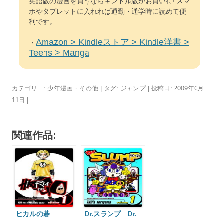
英語版の漫画を買うならキンドル版がお買い得! スマ
ホやタブレットに入れれば通勤・通学時に読めて便
利です。
Amazon > Kindleストア > Kindle洋書 >
・
Teens > Manga
カテゴリー:
少年漫画・その他
| タグ:
ジャンプ
| 投稿日:
2009年6月
11日
|
関連作品:
ヒカルの碁
Dr.スランプ Dr.