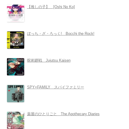
【推しの子】 [Oshi No Ko]
ぼっち・ざ・ろっく! Bocchi the Rock!
呪術廻戦 Jujutsu Kaisen
SPY×FAMILY スパイファミリー
薬屋のひとりごと The Apothecary Diaries