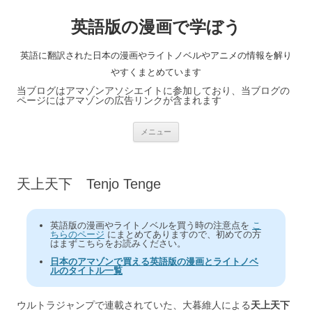
英語版の漫画で学ぼう
英語に翻訳された日本の漫画やライトノベルやアニメの情報を解り
やすくまとめています
当ブログはアマゾンアソシエイトに参加しており、当ブログの
ページにはアマゾンの広告リンクが含まれます
コ
メニュー
ン
テ
ン
ツ
へ
天上天下 Tenjo Tenge
ス
キ
ッ
プ
英語版の漫画やライトノベルを買う時の注意点を
こ
ちらのページ
にまとめてありますので、初めての方
はまずこちらをお読みください。
日本のアマゾンで買える英語版の漫画とライトノベ
ルのタイトル一覧
ウルトラジャンプで連載されていた、大暮維人による
天上天下