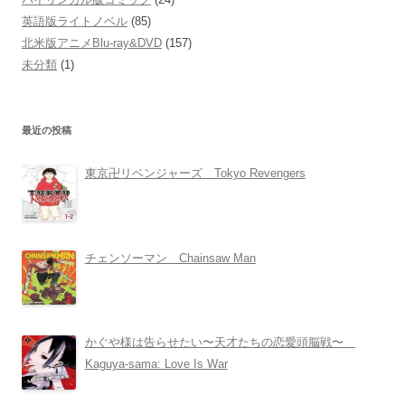
英語版ライトノベル
(85)
北米版アニメBlu-ray&DVD
(157)
未分類
(1)
最近の投稿
東京卍リベンジャーズ Tokyo Revengers
チェンソーマン Chainsaw Man
かぐや様は告らせたい〜天才たちの恋愛頭脳戦〜
Kaguya-sama: Love Is War