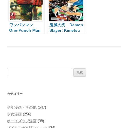
ワンパンマン
鬼滅の刃 Demon
One-Punch Man
Slayer: Kimetsu
no Yaiba
検
索:
カテゴリー
少年漫画・その他
(547)
少女漫画
(256)
ボーイズラブ漫画
(38)
バイリンガル版コミック
(24)