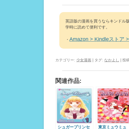
英語版の漫画を買うならキンドル版
学時に読めて便利です。
Amazon > Kindleストア > 
・
カテゴリー:
少女漫画
| タグ:
なかよし
| 投
関連作品:
シュガープリンセ
東京ミュウミュ