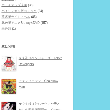
ボーイズラブ漫画
(38)
バイリンガル版コミック
(24)
英語版ライトノベル
(85)
北米版アニメBlu-ray&DVD
(157)
未分類
(1)
最近の投稿
東京卍リベンジャーズ Tokyo
Revengers
チェンソーマン Chainsaw
Man
かぐや様は告らせたい〜天才
たちの恋愛頭脳戦〜 Kaguya-