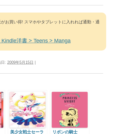
がお買い得! スマホやタブレットに入れれば通勤・通
Kindle洋書 > Teens > Manga
稿日:
2009年5月15日
|
美少女戦士セーラ
リボンの騎士