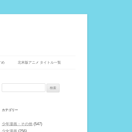
すめ
北米版アニメ タイトル一覧
検
索:
カテゴリー
少年漫画・その他
(547)
少女漫画
(256)