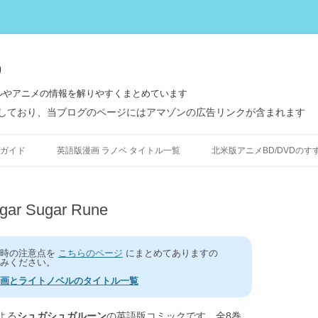
う
ルやアニメの情報を解りやすくまとめています
しており、当ブログのページにはアマゾンの広告リンクが含まれます
コ
ン
ガイド
英語版漫画 ラノベ タイトル一覧
北米版アニメBD/DVDのす
テ
ン
ツ
へ
ス
Sugar Rune
キ
ッ
プ
う時の注意点を
こちらのページ
にまとめてありますの
みください。
画とライトノベルのタイトル一覧
よる
シュガシュガルーン
の英語版コミックです。全8巻。