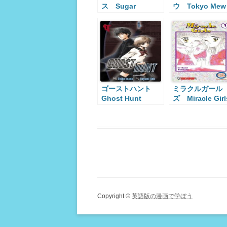
ス Sugar
ウ Tokyo Mew
Princess
Mew
ゴーストハント
ミラクルガール
Ghost Hunt
ズ Miracle Girl
Copyright ©
英語版の漫画で学ぼう