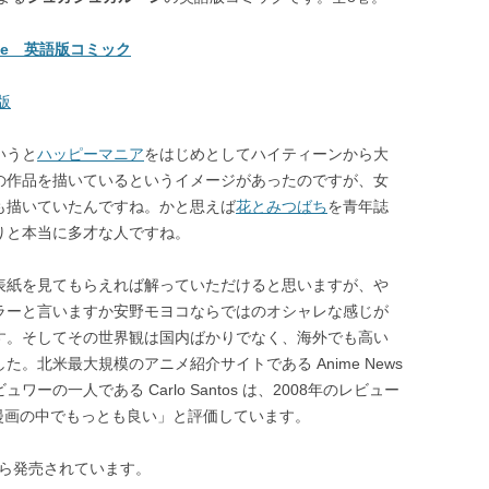
une 英語版コミック
版
いうと
ハッピーマニア
をはじめとしてハイティーンから大
の作品を描いているというイメージがあったのですが、女
も描いていたんですね。かと思えば
花とみつばち
を青年誌
りと本当に多才な人ですね。
表紙を見てもらえれば解っていただけると思いますが、や
ラーと言いますか安野モヨコならではのオシャレな感じが
す。そしてその世界観は国内ばかりでなく、海外でも高い
た。北米最大規模のアニメ紹介サイトである Anime News
レビュワーの一人である Carlo Santos は、2008年のレビュー
漫画の中でもっとも良い」と評価しています。
 から発売されています。