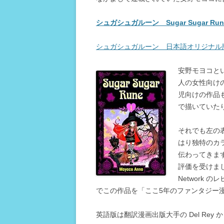
シュガシュガルーン Sugar Sugar R
シュガシュガルーン 日本語オリジナル
安野モヨコと
人の女性向け
児向けの作品
で描いていた
それでも左の
はり独特のカ
伝わってきま
評価を受けまし
Network の
でこの作品を「ここ5年のファンタジー
英語版は翻訳漫画出版大手の Del Rey