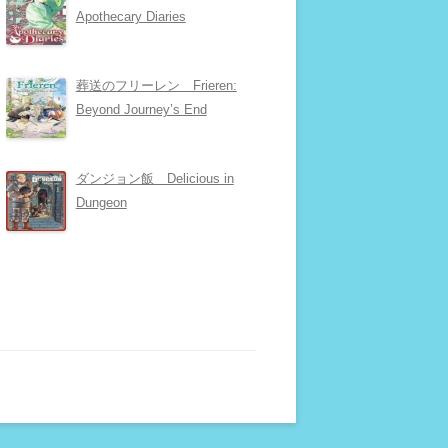
Apothecary Diaries
葬送のフリーレン Frieren:
Beyond Journey’s End
ダンジョン飯 Delicious in
Dungeon