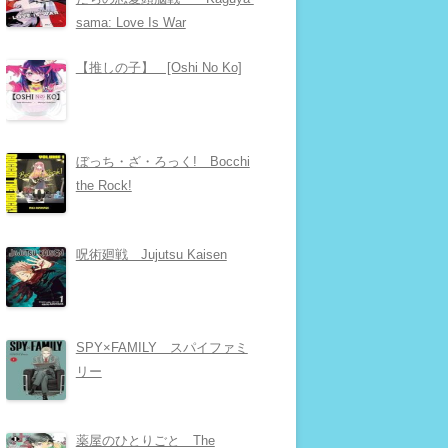
sama: Love Is War
【推しの子】 [Oshi No Ko]
ぼっち・ざ・ろっく! Bocchi
the Rock!
呪術廻戦 Jujutsu Kaisen
SPY×FAMILY スパイファミ
リー
薬屋のひとりごと The