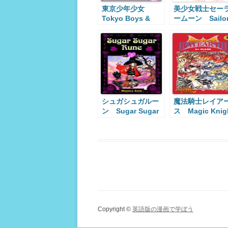
東京少年少女
美少女戦士セー
Tokyo Boys &
ームーン Sailo
Girls
Moon
シュガシュガルー
魔法騎士レイア
ン Sugar Sugar
ス Magic Knig
Rune
Rayearth
Copyright ©
英語版の漫画で学ぼう