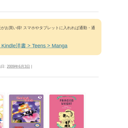
がお買い得! スマホやタブレットに入れれば通勤・通
Kindle洋書 > Teens > Manga
稿日:
2009年6月3日
|