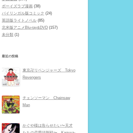
ボーイズラブ漫画
(38)
バイリンガル版コミック
(24)
英語版ライトノベル
(85)
北米版アニメBlu-ray&DVD
(157)
未分類
(1)
最近の投稿
東京卍リベンジャーズ Tokyo
Revengers
チェンソーマン Chainsaw
Man
かぐや様は告らせたい〜天才
たちの恋愛頭脳戦〜 Kaguya-