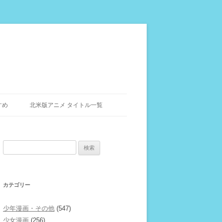
すめ
北米版アニメ タイトル一覧
検
索:
カテゴリー
少年漫画・その他
(547)
少女漫画
(256)