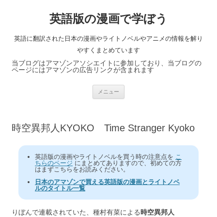
英語版の漫画で学ぼう
英語に翻訳された日本の漫画やライトノベルやアニメの情報を解り
やすくまとめています
当ブログはアマゾンアソシエイトに参加しており、当ブログの
ページにはアマゾンの広告リンクが含まれます
コ
メニュー
ン
テ
ン
ツ
へ
時空異邦人KYOKO Time Stranger Kyoko
ス
キ
ッ
プ
英語版の漫画やライトノベルを買う時の注意点を
こ
ちらのページ
にまとめてありますので、初めての方
はまずこちらをお読みください。
日本のアマゾンで買える英語版の漫画とライトノベ
ルのタイトル一覧
りぼんで連載されていた、種村有菜による
時空異邦人