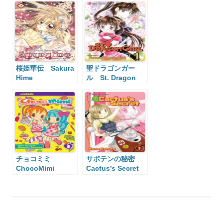
桜姫華伝 Sakura
聖ドラゴンガー
Hime
ル St. Dragon
Girl
チョコミミ
サボテンの秘密
ChocoMimi
Cactus’s Secret