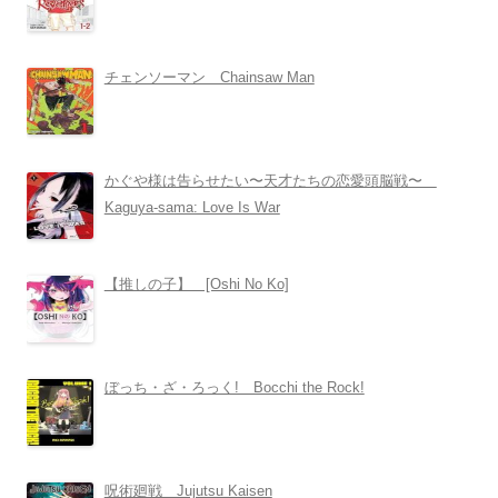
チェンソーマン Chainsaw Man
かぐや様は告らせたい〜天才たちの恋愛頭脳戦〜
Kaguya-sama: Love Is War
【推しの子】 [Oshi No Ko]
ぼっち・ざ・ろっく! Bocchi the Rock!
呪術廻戦 Jujutsu Kaisen