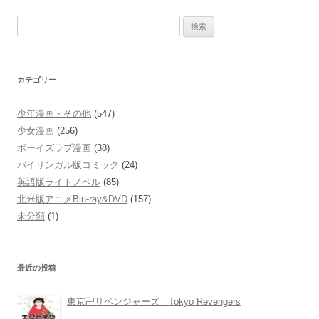
検
索:
カテゴリー
少年漫画・その他
(547)
少女漫画
(256)
ボーイズラブ漫画
(38)
バイリンガル版コミック
(24)
英語版ライトノベル
(85)
北米版アニメBlu-ray&DVD
(157)
未分類
(1)
最近の投稿
東京卍リベンジャーズ Tokyo Revengers