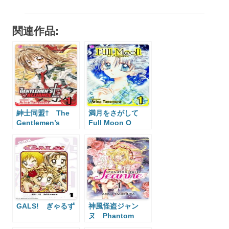
関連作品:
紳士同盟† The
満月をさがして
Gentlemen’s
Full Moon O
Alliance +
Sagashite
GALS! ぎゃるず
神風怪盗ジャン
ヌ Phantom
Thief Jeanne