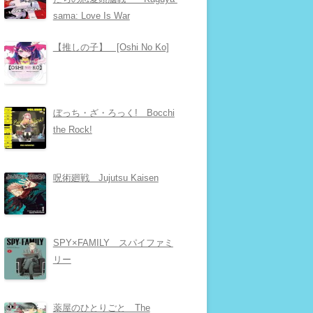
sama: Love Is War
【推しの子】 [Oshi No Ko]
ぼっち・ざ・ろっく! Bocchi
the Rock!
呪術廻戦 Jujutsu Kaisen
SPY×FAMILY スパイファミ
リー
薬屋のひとりごと The