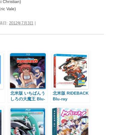
Christian)
c Vale)
投稿日:
2012年7月3日
|
北米版 いちばんう
北米版 RIDEBACK
しろの大魔王 Blu-
Blu-ray
ray