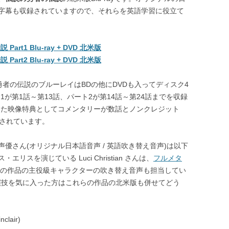
字幕も収録されていますので、それらを英語学習に役立て
art1 Blu-ray + DVD 北米版
art2 Blu-ray + DVD 北米版
勇者の伝説のブルーレイはBDの他にDVDも入ってディスク4
1が第1話～第13話、パート2が第14話～第24話までを収録
また映像特典としてコメンタリーが数話とノンクレジット
録されています。
優さん(オリジナル日本語音声 / 英語吹き替え音声)は以下
スを演じている Luci Christian さんは、
フルメタ
の作品の主役級キャラクターの吹き替え音声も担当してい
さんの声や演技を気に入った方はこれらの作品の北米版も併せてどう
clair)