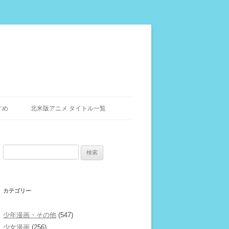
すめ
北米版アニメ タイトル一覧
検
索:
カテゴリー
少年漫画・その他
(547)
少女漫画
(256)