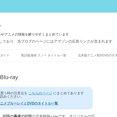
う
ルやアニメの情報を解りやすくまとめています
しており、当ブログのページにはアマゾンの広告リンクが含まれます
コ
ン
ガイド
英語版漫画 ラノベ タイトル一覧
北米版アニメBD/DVDのす
テ
ン
ツ
へ
ス
u-ray
キ
ッ
プ
を買う時の注意点を
こちらのページ
にまとめてあります
読みください。
ニメブルーレイとDVDのタイトル一覧
、
伝説の勇者の伝説
の北米版Blu-rayです。オリジナルの日