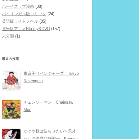
ボーイズラブ漫画
(38)
バイリンガル版コミック
(24)
英語版ライトノベル
(85)
北米版アニメBlu-ray&DVD
(157)
未分類
(1)
最近の投稿
東京卍リベンジャーズ Tokyo
Revengers
チェンソーマン Chainsaw
Man
かぐや様は告らせたい〜天才
たちの恋愛頭脳戦〜 Kaguya-