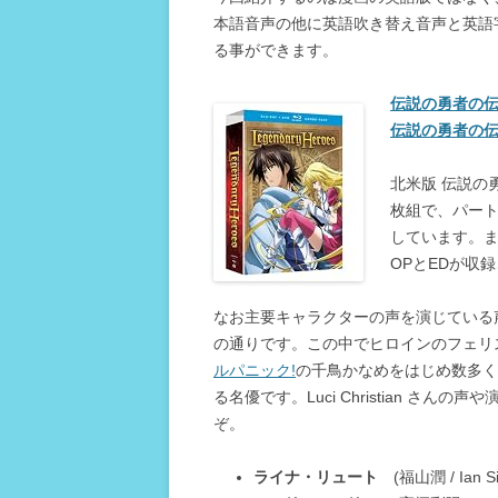
本語音声の他に英語吹き替え音声と英語
る事ができます。
伝説の勇者の伝説 P
伝説の勇者の伝説 P
北米版 伝説の
枚組で、パート
しています。
OPとEDが収
なお主要キャラクターの声を演じている声
の通りです。この中でヒロインのフェリス・エリ
ルパニック!
の千鳥かなめをはじめ数多く
る名優です。Luci Christian 
ぞ。
ライナ・リュート
(福山潤 / Ian Sin