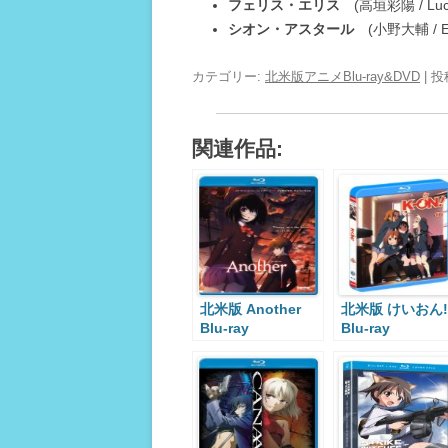
フェリス・エリス
(高垣彩陽 / Luci 
シオン・アスタール
(小野大輔 / Eri
カテゴリー:
北米版アニメBlu-ray&DVD
| 
関連作品:
北米版 Another
北米版 けいおん!
Blu-ray
Blu-ray