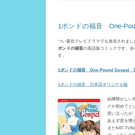
1ポンドの福音 One-Pound
つい最近テレビドラマでも放送されまし
ポンドの福音
の英語版コミックです。全
す。
1ポンドの福音 One-Pound Gospe
1ポンドの福音 日本語オリジナル版
結構懐かしい
クが初めてと
思い立ったが
あえず昔を懐
またKAT-T