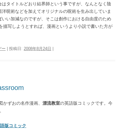
合はタイトルどおり結界師という事ですが、なんとなく陰
西洋呪術などを加えてオリジナルの呪術を生み出していま
ばいい加減なのですが、そこは創作における自由度のため
を描写しようとすれば、漫画というより小説で書いた方が
デー
| 投稿日:
2008年8月24日
|
assroom
図かずおの名作漫画、
漂流教室
の英語版コミックです。今
。
m 英語版コミック