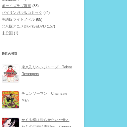
ボーイズラブ漫画
(38)
バイリンガル版コミック
(24)
英語版ライトノベル
(85)
北米版アニメBlu-ray&DVD
(157)
未分類
(1)
最近の投稿
東京卍リベンジャーズ Tokyo
Revengers
チェンソーマン Chainsaw
Man
かぐや様は告らせたい〜天才
たちの恋愛頭脳戦〜 Kaguya-