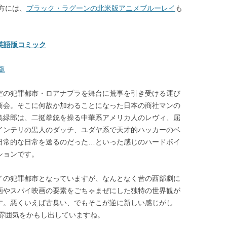
方には、
ブラック・ラグーンの北米版アニメブルーレイ
も
 英語版コミック
版
空の犯罪都市・ロアナプラを舞台に荒事を引き受ける運び
商会。そこに何故か加わることになった日本の商社マンの
島緑郎は、二挺拳銃を操る中華系アメリカ人のレヴィ、屈
インテリの黒人のダッチ、ユダヤ系で天才的ハッカーのベ
日常的な日常を送るのだった…といった感じのハードボイ
ションです。
イの犯罪都市となっていますが、なんとなく昔の西部劇に
画やスパイ映画の要素をごちゃまぜにした独特の世界観が
す。悪くいえば古臭い、でもそこが逆に新しい感じがし
雰囲気をかもし出していますね。