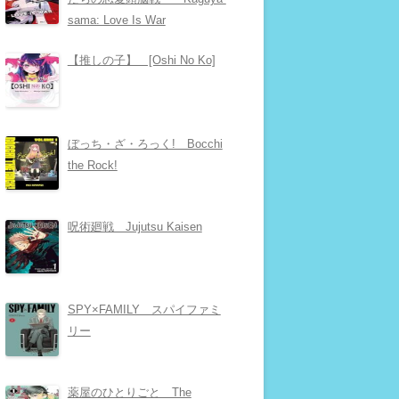
sama: Love Is War
【推しの子】 [Oshi No Ko]
ぼっち・ざ・ろっく! Bocchi
the Rock!
呪術廻戦 Jujutsu Kaisen
SPY×FAMILY スパイファミ
リー
薬屋のひとりごと The