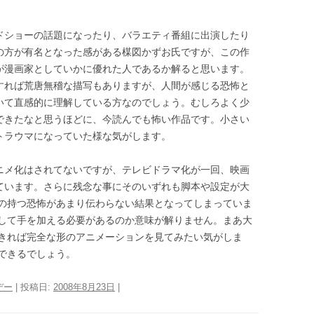
ドショーの話題になったり、バラエティ番組に出演したり
の方が有名となった感がある楳図かずお氏ですが、この作
が漫画家としていかに優れた人であるか解ると思います。
すれば荒唐無稽な描写もありますが、人間が感じる恐怖と
いて直感的に理解している方なのでしょう。むしろよく少
できたなと思うほどに、今読んでも怖い作品です。小さい
トラウマになっていた様な気がします。
ニメ化はされてないですが、テレビドラマ化が一回、映画
ています。さらに残念な事にそのいずれも脚本や設定が大
の持つ恐怖があまり伝わらない結果となってしまっていま
して手を加える必要があるのか意味が解りません。まあ大
きれば完全な形のアニメーションを見てみたい気がしま
できるでしょう。
デー
| 投稿日:
2008年8月23日
|