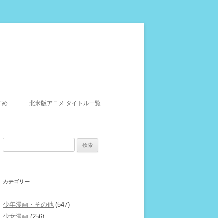
すめ
北米版アニメ タイトル一覧
検
索:
カテゴリー
少年漫画・その他
(547)
少女漫画
(256)