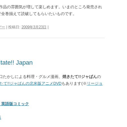
作品の雰囲気が増して楽しめます。いまのところ発売され
で全巻揃えて読破してもらいたいものです。
デー
| 投稿日:
2009年3月23日
|
e!! Japan
口たかしによる料理・グルメ漫画、
焼きたて!!ジャぱん
の
たて!!ジャぱんの北米版アニメDVD
もあります(※
リージョ
an 英語版コミック
版