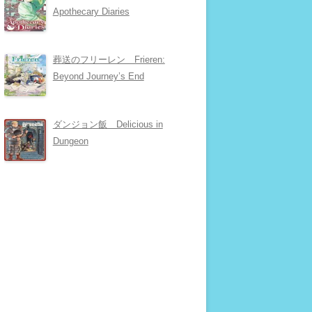
Apothecary Diaries
葬送のフリーレン Frieren:
Beyond Journey’s End
ダンジョン飯 Delicious in
Dungeon