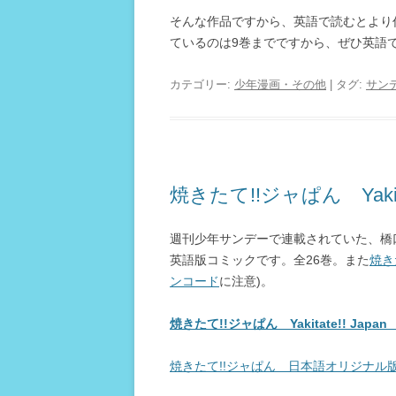
そんな作品ですから、英語で読むとより
ているのは9巻までですから、ぜひ英語
カテゴリー:
少年漫画・その他
| タグ:
サン
焼きたて!!ジャぱん Yakitat
週刊少年サンデーで連載されていた、橋
英語版コミックです。全26巻。また
焼き
ンコード
に注意)。
焼きたて!!ジャぱん Yakitate!! Jap
焼きたて!!ジャぱん 日本語オリジナル