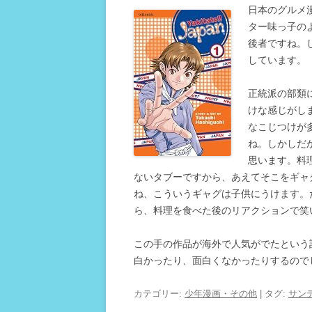
日本のグルメ
ター味っ子の
後者ですね。
しています。
正統派の部類
けな感じがし
なこじつけが
ね。しかしだ
思います。料
ないタブーですから、あえてそこをギャ
ね、こういうギャグは子供にうけます。
ら、料理を食べた後のリアクションで笑
この手の作品が海外で人気がでたという
白かったり、面白くなかったりするので
カテゴリー:
少年漫画・その他
| タグ:
サン