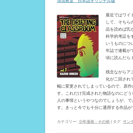
漂流教室 日本語オリジナル版
最近ではワイ
して、そちら
品を読めば氏
科学的考証を
いうものにつ
年誌で連載が
頃に読んだら
残念ながらア
化が二回され
幅に変更されてしまっているので、原作
す。これだけ完成された物語なのにどう
人の事情というやつなのでしょうが、で
す。きっと今でも十分に通用する作品が
カテゴリー:
少年漫画・その他
| タグ:
サン