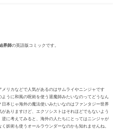
結界師
の英語版コミックです。
アメリカなどで人気があるのはサムライやニンジャです
のように和風の呪術を使う退魔師みたいなのってどうなん
？日本じゃ海外の魔法使いみたいなのはファンタジー世界
気がありますけど、エクソシストはそれほどでもないよう
。逆に考えてみると、海外の人たちにとってはニンジャが
なく妖術も使うオールラウンダーなのかも知れませんね。