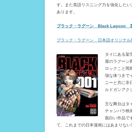
す。また英語リスニング力を強化したい
あります。
ブラック・ラグーン Black Lagoon
ブラック・ラグーン 日本語オリジナル
タイにある架
屋のラグーン
ロックこと岡
強な体つきで
ニーと共に非
ルドガンアク
主な舞台はタ
チャンバラ映
面白い作品で
て、これまでの日本漫画にはあまりない