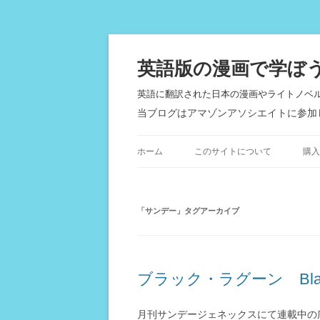
英語版の漫画で学ぼ
英語に翻訳された日本の漫画やライトノベ
当ブログはアマゾンアソシエイトに参加
ホーム
このサイトについて
購入
「
サンデー
」タグアーカイブ
ブラック・ラグーン Black
月刊サンデージェネックスにて連載中の