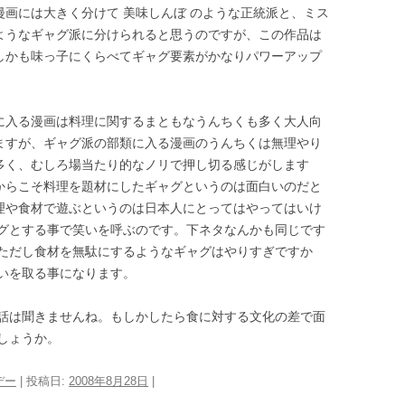
漫画には大きく分けて 美味しんぼ のような正統派と、ミス
ようなギャグ派に分けられると思うのですが、この作品は
しかも味っ子にくらべてギャグ要素がかなりパワーアップ
に入る漫画は料理に関するまともなうんちくも多く大人向
ますが、ギャグ派の部類に入る漫画のうんちくは無理やり
多く、むしろ場当たり的なノリで押し切る感じがします
からこそ料理を題材にしたギャグというのは面白いのだと
理や食材で遊ぶというのは日本人にとってはやってはいけ
グとする事で笑いを呼ぶのです。下ネタなんかも同じです
ただし食材を無駄にするようなギャグはやりすぎですか
いを取る事になります。
話は聞きませんね。もしかしたら食に対する文化の差で面
しょうか。
デー
| 投稿日:
2008年8月28日
|