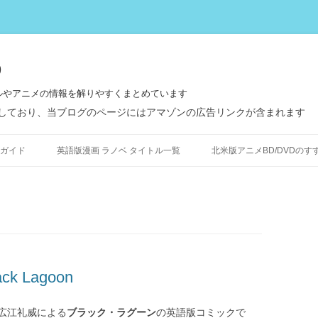
う
ルやアニメの情報を解りやすくまとめています
しており、当ブログのページにはアマゾンの広告リンクが含まれます
コ
ン
ガイド
英語版漫画 ラノベ タイトル一覧
北米版アニメBD/DVDのす
テ
ン
ツ
へ
ス
キ
ッ
プ
 Lagoon
広江礼威による
ブラック・ラグーン
の英語版コミックで