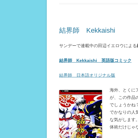
結界師 Kekkaishi
サンデーで連載中の田辺イエロウによる
結界師 Kekkaishi 英語版コミック
結界師 日本語オリジナル版
海外、とくに
が、この作品
でしょうかね
でかなりの人
な気がします
体術だけじゃ