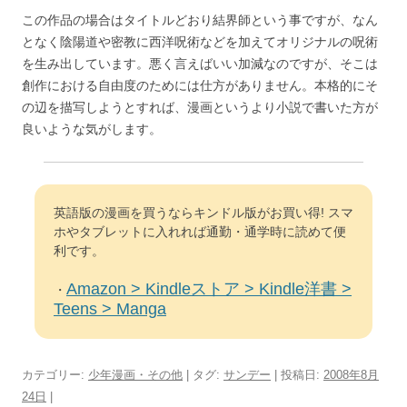
この作品の場合はタイトルどおり結界師という事ですが、なん
となく陰陽道や密教に西洋呪術などを加えてオリジナルの呪術
を生み出しています。悪く言えばいい加減なのですが、そこは
創作における自由度のためには仕方がありません。本格的にそ
の辺を描写しようとすれば、漫画というより小説で書いた方が
良いような気がします。
英語版の漫画を買うならキンドル版がお買い得! スマ
ホやタブレットに入れれば通勤・通学時に読めて便
利です。
Amazon > Kindleストア > Kindle洋書 >
・
Teens > Manga
カテゴリー:
少年漫画・その他
| タグ:
サンデー
| 投稿日:
2008年8月
24日
|