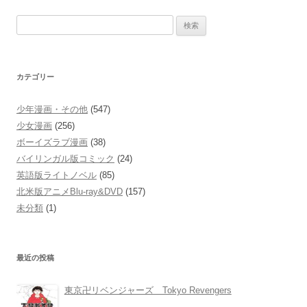
検
索:
カテゴリー
少年漫画・その他
(547)
少女漫画
(256)
ボーイズラブ漫画
(38)
バイリンガル版コミック
(24)
英語版ライトノベル
(85)
北米版アニメBlu-ray&DVD
(157)
未分類
(1)
最近の投稿
東京卍リベンジャーズ Tokyo Revengers