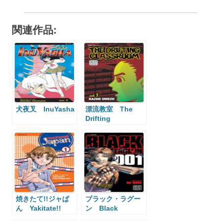
関連作品:
犬夜叉 InuYasha
漂流教室 The
Drifting
Classroom
焼きたて!!ジャぱ
ブラック・ラグー
ん Yakitate!!
ン Black
Japan
Lagoon