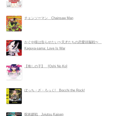
チェンソーマン Chainsaw Man
かぐや様は告らせたい〜天才たちの恋愛頭脳戦〜
Kaguya-sama: Love Is War
【推しの子】 [Oshi No Ko]
ぼっち・ざ・ろっく! Bocchi the Rock!
呪術廻戦 Jujutsu Kaisen