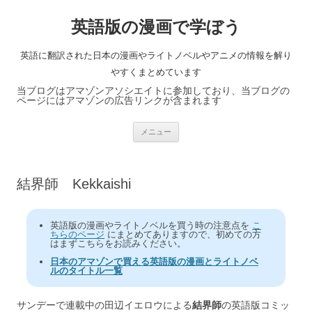
英語版の漫画で学ぼう
英語に翻訳された日本の漫画やライトノベルやアニメの情報を解り
やすくまとめています
当ブログはアマゾンアソシエイトに参加しており、当ブログの
ページにはアマゾンの広告リンクが含まれます
コ
メニュー
ン
テ
ン
ツ
へ
結界師 Kekkaishi
ス
キ
ッ
プ
英語版の漫画やライトノベルを買う時の注意点を
こ
ちらのページ
にまとめてありますので、初めての方
はまずこちらをお読みください。
日本のアマゾンで買える英語版の漫画とライトノベ
ルのタイトル一覧
サンデーで連載中の田辺イエロウによる
結界師
の英語版コミッ