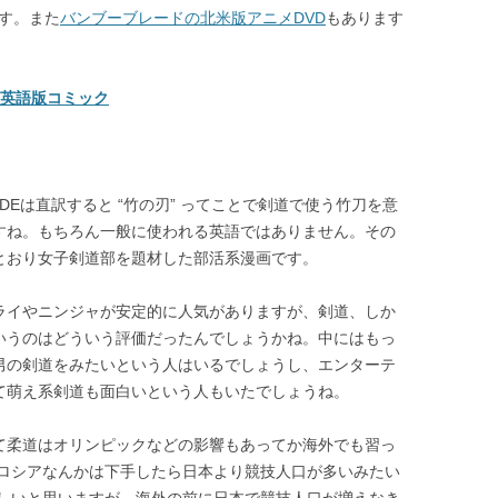
です。また
バンブーブレードの北米版アニメDVD
もあります
ド 英語版コミック
BLADEは直訳すると “竹の刃” ってことで剣道で使う竹刀を意
すね。もちろん一般に使われる英語ではありません。その
とおり女子剣道部を題材した部活系漫画です。
ライやニンジャが安定的に人気がありますが、剣道、しか
いうのはどういう評価だったんでしょうかね。中にはもっ
男の剣道をみたいという人はいるでしょうし、エンターテ
て萌え系剣道も面白いという人もいたでしょうね。
て柔道はオリンピックなどの影響もあってか海外でも習っ
ロシアなんかは下手したら日本より競技人口が多いみたい