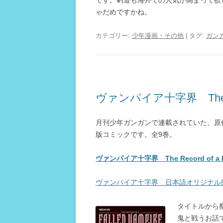
です。剣道も海外での人気が高まって欲
ゃだめですかね。
カテゴリー:
少年漫画・その他
| タグ:
ガン
ヴァンパイア十字界 The Recor
月刊少年ガンガンで連載されていた、原作
版コミックです。全9巻。
ヴァンパイア十字界 The Record of a 
ヴァンパイア十字界 日本語オリジナル
タイトルから
鬼と戦うお話