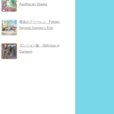
Apothecary Diaries
葬送のフリーレン Frieren:
Beyond Journey’s End
ダンジョン飯 Delicious in
Dungeon