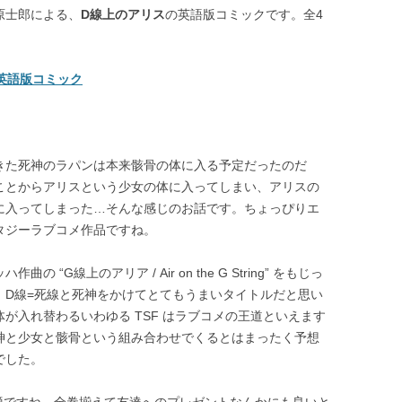
原士郎による、
D線上のアリス
の英語版コミックです。全4
s 英語版コミック
きた死神のラパンは本来骸骨の体に入る予定だったのだ
ことからアリスという少女の体に入ってしまい、アリスの
に入ってしまった…そんな感じのお話です。ちょっぴりエ
タジーラブコメ作品ですね。
曲の “G線上のアリア / Air on the G String” をもじっ
。D線=死線と死神をかけてとてもうまいタイトルだと思い
が入れ替わるいわゆる TSF はラブコメの王道といえます
神と少女と骸骨という組み合わせでくるとはまったく予想
でした。