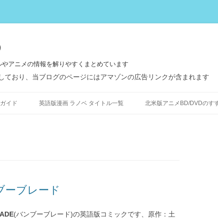
う
ルやアニメの情報を解りやすくまとめています
しており、当ブログのページにはアマゾンの広告リンクが含まれます
コ
ン
ガイド
英語版漫画 ラノベ タイトル一覧
北米版アニメBD/DVDのす
テ
ン
ツ
へ
ス
キ
ッ
プ
ンブーブレード
ADE
(バンブーブレード)の英語版コミックです、原作：土