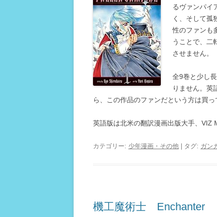
るヴァンパイ
く、そして孤
性のファンも
うことで、二
させません。
全9巻と少し
りません。英
ら、この作品のファンだという方は買っ
英語版は北米の翻訳漫画出版大手、VIZ M
カテゴリー:
少年漫画・その他
| タグ:
ガン
機工魔術士 Enchanter