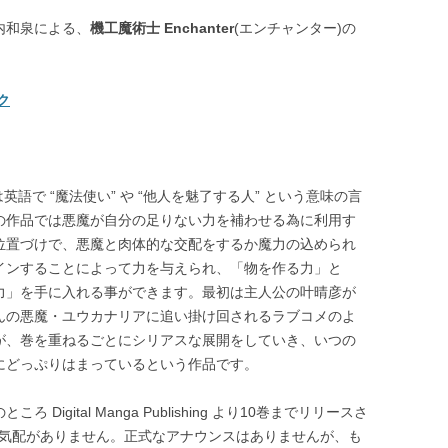
内和泉による、
機工魔術士 Enchanter
(エンチャンター)の
ク
r とは英語で “魔法使い” や “他人を魅了する人” という意味の言
の作品では悪魔が自分の足りない力を補わせる為に利用す
位置づけで、悪魔と肉体的な交配をするか魔力の込められ
インすることによって力を与えられ、「物を作る力」と
力」を手に入れる事ができます。最初は主人公の叶晴彦が
んの悪魔・ユウカナリアに追い掛け回されるラブコメのよ
が、巻を重ねるごとにシリアスな展開をしていき、いつの
にどっぷりはまっているという作品です。
ろ Digital Manga Publishing より10巻までリリースさ
る気配がありません。正式なアナウンスはありませんが、も