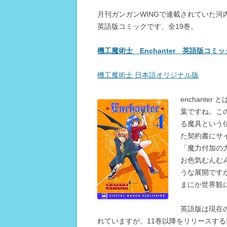
月刊ガンガンWINGで連載されていた河
英語版コミックです、全19巻。
機工魔術士 Enchanter 英語版コミッ
機工魔術士 日本語オリジナル版
enchante
葉ですね。こ
る魔具という
た契約書にサ
「魔力付加の
お色気むんむ
うな展開です
まにか世界観
英語版は現在のとこ
れていますが、11巻以降をリリースす