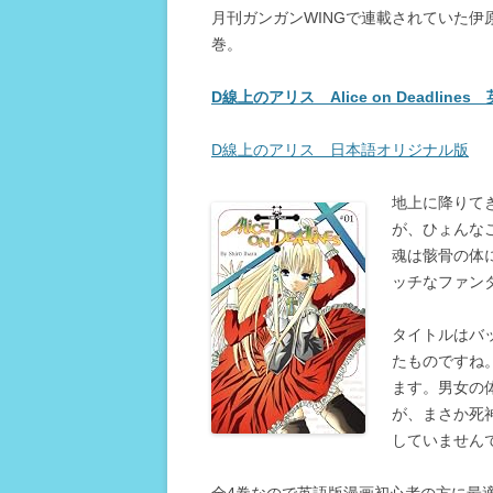
月刊ガンガンWINGで連載されていた伊
巻。
D線上のアリス Alice on Deadline
D線上のアリス 日本語オリジナル版
地上に降りて
が、ひょんな
魂は骸骨の体
ッチなファン
タイトルはバッハ作
たものですね
ます。男女の体
が、まさか死
していません