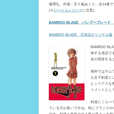
塚理弘、作画：五十嵐あぐり、全14巻
(※
リージョンコード
に注意)。
BAMBOO BLADE バンブーブレー
BAMBOO BLADE 日本語オリジナル版
BAMBOO 
味する造語で
名の意味する
海外ではサム
も女子剣道と
とシリアスな
イメントとし
剣道にくらべ
ている方が多いですね。特にフランスや