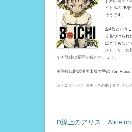
す旅の途中の
イトルの “B壱”
そうです。
全4巻という
て名づけられ
ほどでもない
ストーリーの
でも読後に疑問が残るでしょう。
英語版は翻訳漫画出版大手の Yen Pre
カテゴリー:
少年漫画・その他
| タグ:
ガン
D線上のアリス Alice on D