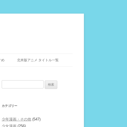
すめ
北米版アニメ タイトル一覧
検
索:
カテゴリー
少年漫画・その他
(547)
少女漫画
(256)