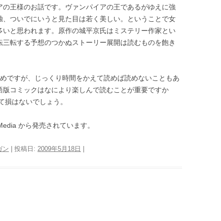
アの王様のお話です。ヴァンパイアの王であるがゆえに強
独、ついでにいうと見た目は若く美しい。ということで女
多いと思われます。原作の城平京氏はミステリー作家とい
転三転する予想のつかぬストーリー展開は読むものを飽き
長めですが、じっくり時間をかえて読めば読めないこともあ
語版コミックはなにより楽しんで読むことが重要ですか
て損はないでしょう。
edia から発売されています。
ガン
| 投稿日:
2009年5月18日
|