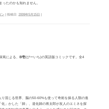
まったのかも知れません。
ガン
| 投稿日:
2009年5月15日
|
保篤による、
B壱
(びーいち)の英語版コミックです。全4
り混じる世界、脳の50-60%も使って奇術を操る人類の進
「化」かした「師」、道化師の将太郎が友人のエミネを探