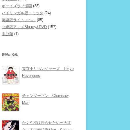
ボーイズラブ漫画
(38)
バイリンガル版コミック
(24)
英語版ライトノベル
(85)
北米版アニメBlu-ray&DVD
(157)
未分類
(1)
最近の投稿
東京卍リベンジャーズ Tokyo
Revengers
チェンソーマン Chainsaw
Man
かぐや様は告らせたい〜天才
たちの恋愛頭脳戦〜 Kaguya-