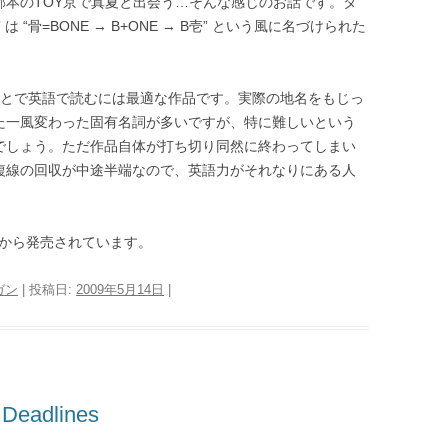
邪本のTOY京で真夏と出会う…そんな感じのお話です。タ
 は “骨=BONE → B+ONE → B壱” という風に名づけられた
ことで英語で読むには最適な作品です。実際の地名をもじっ
た一風変わった固有名詞が多いですが、特に難しいという
でしょう。ただ作品自体が打ち切り同然に終わってしまい
複線の回収が中途半端なので、英語力がそれなりにある人
ss から発売されています。
ガン
| 投稿日:
2009年5月14日
|
eadlines