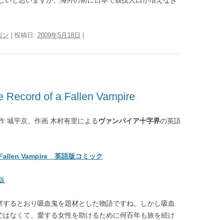
しいと思いますが、海外の前に日本で競技人口が増えなき
ガン
| 投稿日:
2009年5月18日
|
d of a Fallen Vampire
 城平京、作画 木村有里による
ヴァンパイア十字界
の英語
Fallen Vampire 英語版コミック
版
察するとおり吸血鬼を題材とした物語ですね。しかし吸血
ではなくて、愛する女性を助けるために何百年も旅を続け