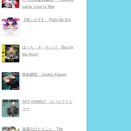
sama: Love Is War
【推しの子】 [Oshi No Ko]
ぼっち・ざ・ろっく! Bocchi
the Rock!
呪術廻戦 Jujutsu Kaisen
SPY×FAMILY スパイファミ
リー
薬屋のひとりごと The