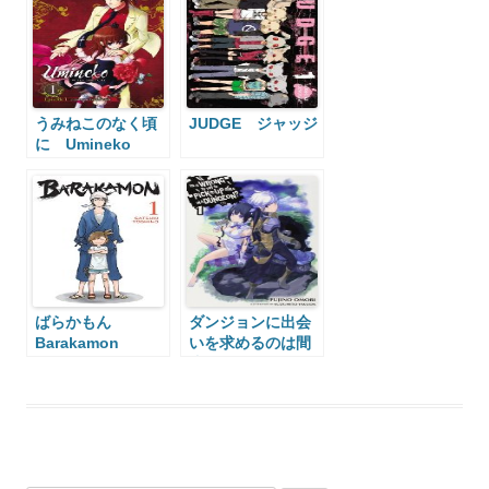
うみねこのなく頃
JUDGE ジャッジ
に Umineko
When They Cry
ばらかもん
ダンジョンに出会
Barakamon
いを求めるのは間
違っているだろう
か Is It Wrong to
Try to Pick Up
Girls in a
Dungeon?