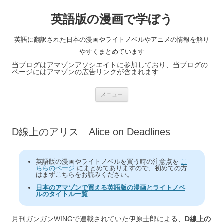
英語版の漫画で学ぼう
英語に翻訳された日本の漫画やライトノベルやアニメの情報を解り
やすくまとめています
当ブログはアマゾンアソシエイトに参加しており、当ブログの
ページにはアマゾンの広告リンクが含まれます
コ
メニュー
ン
テ
ン
ツ
へ
D線上のアリス Alice on Deadlines
ス
キ
ッ
プ
英語版の漫画やライトノベルを買う時の注意点を
こ
ちらのページ
にまとめてありますので、初めての方
はまずこちらをお読みください。
日本のアマゾンで買える英語版の漫画とライトノベ
ルのタイトル一覧
月刊ガンガンWINGで連載されていた伊原士郎による、
D線上の