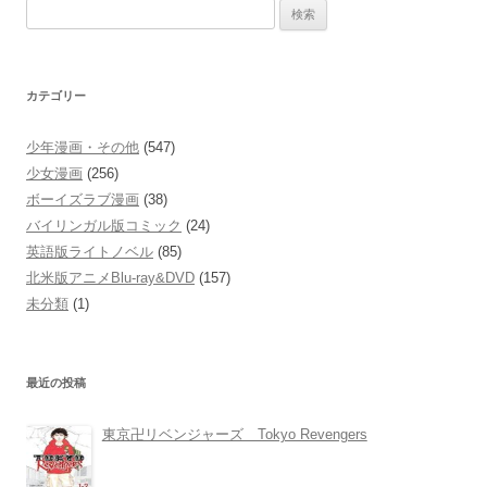
検
索:
カテゴリー
少年漫画・その他
(547)
少女漫画
(256)
ボーイズラブ漫画
(38)
バイリンガル版コミック
(24)
英語版ライトノベル
(85)
北米版アニメBlu-ray&DVD
(157)
未分類
(1)
最近の投稿
東京卍リベンジャーズ Tokyo Revengers