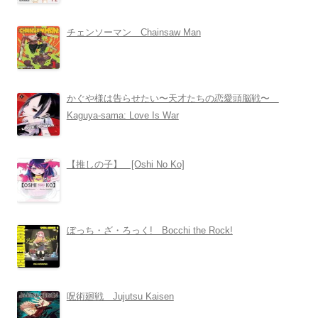
チェンソーマン Chainsaw Man
かぐや様は告らせたい〜天才たちの恋愛頭脳戦〜
Kaguya-sama: Love Is War
【推しの子】 [Oshi No Ko]
ぼっち・ざ・ろっく! Bocchi the Rock!
呪術廻戦 Jujutsu Kaisen