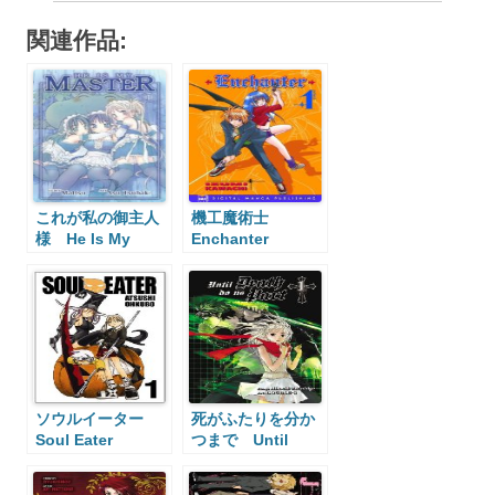
関連作品:
これが私の御主人
機工魔術士
様 He Is My
Enchanter
Master
ソウルイーター
死がふたりを分か
Soul Eater
つまで Until
Death Do Us Part