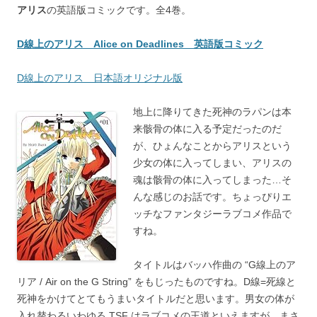
アリス
の英語版コミックです。全4巻。
D線上のアリス Alice on Deadlines 英語版コミック
D線上のアリス 日本語オリジナル版
地上に降りてきた死神のラパンは本
来骸骨の体に入る予定だったのだ
が、ひょんなことからアリスという
少女の体に入ってしまい、アリスの
魂は骸骨の体に入ってしまった…そ
んな感じのお話です。ちょっぴりエ
ッチなファンタジーラブコメ作品で
すね。
タイトルはバッハ作曲の “G線上のア
リア / Air on the G String” をもじったものですね。D線=死線と
死神をかけてとてもうまいタイトルだと思います。男女の体が
入れ替わるいわゆる TSF はラブコメの王道といえますが、まさ