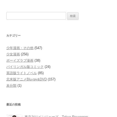
検
索:
カテゴリー
少年漫画・その他
(547)
少女漫画
(256)
ボーイズラブ漫画
(38)
バイリンガル版コミック
(24)
英語版ライトノベル
(85)
北米版アニメBlu-ray&DVD
(157)
未分類
(1)
最近の投稿
東京卍リベンジャーズ Tokyo Revengers