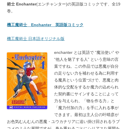
術士 Enchanter
(エンチャンター)の英語版コミックです、全19
巻。
機工魔術士 Enchanter 英語版コミック
機工魔術士 日本語オリジナル版
enchanter とは英語で “魔法使い” や
“他人を魅了する人” という意味の言
葉ですね。この作品では悪魔が自分
の足りない力を補わせる為に利用す
る魔具という位置づけで、悪魔と肉
体的な交配をするか魔力の込められ
た契約書にサインすることによって
力を与えられ、「物を作る力」と
「魔力付加の力」を手に入れる事が
できます。最初は主人公の叶晴彦が
お色気むんむんの悪魔・ユウカナリアに追い掛け回されるラブ
コメのような展開ですが、巻を重ねるごとにシリアスな展開を