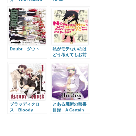
of a Fallen
Vampire
Doubt ダウト
私がモテないのは
どう考えてもお前
らが悪い! No
Matter How I
Look at It, It’s
You Guys’ Fault
I’m Not Popular!
ブラッディクロ
とある魔術の禁書
ス Bloody
目録 A Certain
Cross
Magical Index