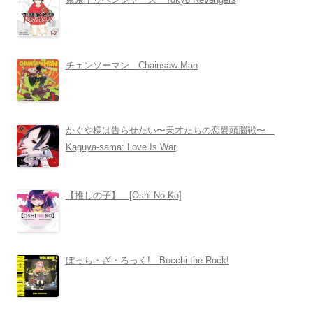
チェンソーマン Chainsaw Man
かぐや様は告らせたい〜天才たちの恋愛頭脳戦〜
Kaguya-sama: Love Is War
【推しの子】 [Oshi No Ko]
ぼっち・ざ・ろっく! Bocchi the Rock!