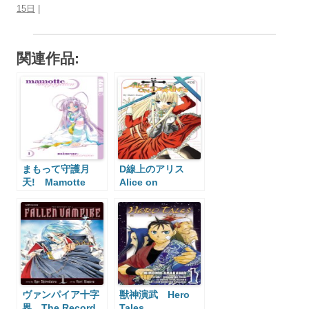
15日
|
関連作品:
まもって守護月
D線上のアリス
天! Mamotte
Alice on
Shugogetten
Deadlines
ヴァンパイア十字
獣神演武 Hero
界 The Record
Tales