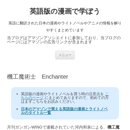
英語版の漫画で学ぼう
英語に翻訳された日本の漫画やライトノベルやアニメの情報を解り
やすくまとめています
当ブログはアマゾンアソシエイトに参加しており、当ブログの
ページにはアマゾンの広告リンクが含まれます
コ
メニュー
ン
テ
ン
ツ
へ
機工魔術士 Enchanter
ス
キ
ッ
プ
英語版の漫画やライトノベルを買う時の注意点を
こ
ちらのページ
にまとめてありますので、初めての方
はまずこちらをお読みください。
日本のアマゾンで買える英語版の漫画とライトノベ
ルのタイトル一覧
月刊ガンガンWINGで連載されていた河内和泉による、
機工魔