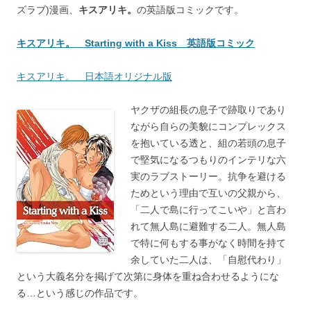
ズラブ)漫画、
キスアリキ。
の英語版コミックです。
キスアリキ。 Starting with a Kiss 英語版コミック
キスアリキ。 日本語オリジナル版
ヤクザの組長の息子で跡取りであり
ながら自らの美貌にコンプレックス
を抱いている透と、組の若頭の息子
で堅気になるつもりのインテリな六
実のラブストーリー。抗争を避ける
ためという理由で互いの父親から、
「二人で島に行ってこいや」と言わ
れて無人島に避難する二人。無人島
で特に何もする事がなく時間を持て
余していた二人は、「自慰代わり」
という大義名分を掲げて次第に身体を重ね合わせるようにな
る…という感じの作品です。