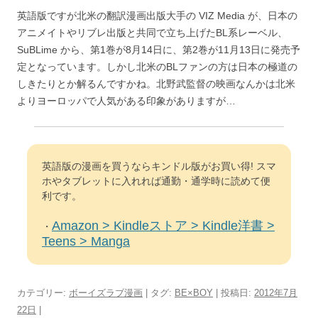
英語版ですが北米の翻訳漫画出版大手の VIZ Media が、日本の
アニメイトやリブレ出版と共同で立ち上げたBL系レーベル、
SuBLime から、第1巻が8月14日に、第2巻が11月13日に発売予
定となっています。しかし北米のBLファンの方は日本の極道の
しきたりとか解るんですかね。北野武監督の映画なんかは北米
よりヨーロッパで人気がある印象がありますが…
英語版の漫画を買うならキンドル版がお買い得! スマ
ホやタブレットに入れれば通勤・通学時に読めて便
利です。
Amazon > Kindleストア > Kindle洋書 >
・
Teens > Manga
カテゴリー:
ボーイズラブ漫画
| タグ:
BE×BOY
| 投稿日:
2012年7月
22日
|