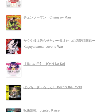
チェンソーマン Chainsaw Man
かぐや様は告らせたい〜天才たちの恋愛頭脳戦〜
Kaguya-sama: Love Is War
【推しの子】 [Oshi No Ko]
ぼっち・ざ・ろっく! Bocchi the Rock!
呪術廻戦 Jujutsu Kaisen