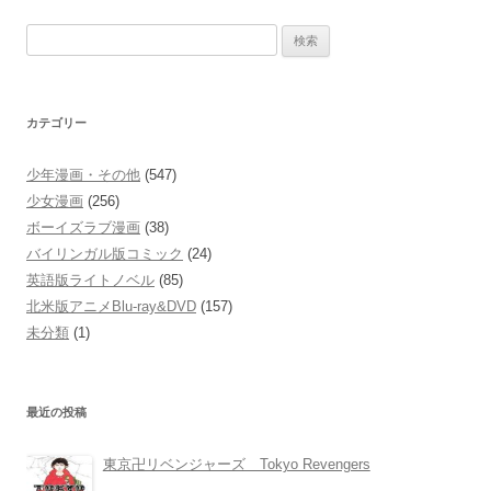
検
索:
カテゴリー
少年漫画・その他
(547)
少女漫画
(256)
ボーイズラブ漫画
(38)
バイリンガル版コミック
(24)
英語版ライトノベル
(85)
北米版アニメBlu-ray&DVD
(157)
未分類
(1)
最近の投稿
東京卍リベンジャーズ Tokyo Revengers