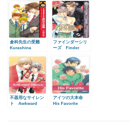
倉科先生の受難
ファインダーシリ
Kurashina
ーズ Finder
Sensei’s Passion
Series
不器用なサイレン
アイツの大本命
ト Awkward
His Favorite
Silence