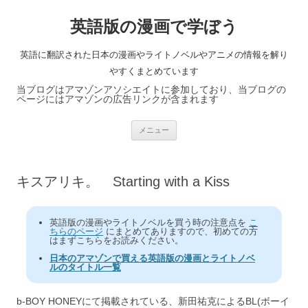
英語版の漫画で学ぼう
英語に翻訳された日本の漫画やライトノベルやアニメの情報を解り
やすくまとめています
当ブログはアマゾンアソシエイトに参加しており、当ブログの
ページにはアマゾンの広告リンクが含まれます
コ
メニュー
ン
テ
ン
ツ
へ
キスアリキ。 Starting with a Kiss
ス
キ
ッ
プ
英語版の漫画やライトノベルを買う時の注意点を
こ
ちらのページ
にまとめてありますので、初めての方
はまずこちらをお読みください。
日本のアマゾンで買える英語版の漫画とライトノベ
ルのタイトル一覧
b-BOY HONEYにて掲載されている、新田祐克によるBL(ボーイ