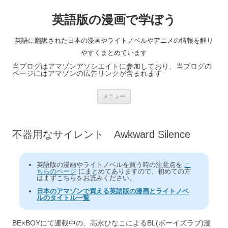
英語版の漫画で学ぼう
英語に翻訳された日本の漫画やライトノベルやアニメの情報を解り
やすくまとめています
当ブログはアマゾンアソシエイトに参加しており、当ブログの
ページにはアマゾンの広告リンクが含まれます
コ
メニュー
ン
テ
ン
ツ
へ
不器用なサイレント Awkward Silence
ス
キ
ッ
プ
英語版の漫画やライトノベルを買う時の注意点を
こ
ちらのページ
にまとめてありますので、初めての方
はまずこちらをお読みください。
日本のアマゾンで買える英語版の漫画とライトノベ
ルのタイトル一覧
BE×BOYにて連載中の、高永ひなこによるBL(ボーイズラブ)漫