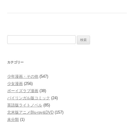
Kiss
検
索:
カテゴリー
少年漫画・その他
(547)
少女漫画
(256)
ボーイズラブ漫画
(38)
バイリンガル版コミック
(24)
英語版ライトノベル
(85)
北米版アニメBlu-ray&DVD
(157)
未分類
(1)