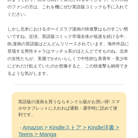
のファンの方は、これを機にぜひ英語版コミックも手に入れて
ください。
しかし北米におけるボーイズラブ漫画の快進撃はものすごい勢
いですね。近頃、英語版コミック市場全体が低迷を続ける中、
BL漫画の英語版はどんどんリリースされています。海外作品に
登場する男性キャラはマッチョ系がほとんどですものね。北米
の女性たちが、美麗でかわいらしくで中性的な美青年・美少年
にどれだけ飢えていたのか想像すると、この快進撃も納得でき
るような気がします。
英語版の漫画を買うならキンドル版がお買い得! スマ
ホやタブレットに入れれば通勤・通学時に読めて便
利です。
Amazon > Kindleストア > Kindle洋書 >
・
Teens > Manga