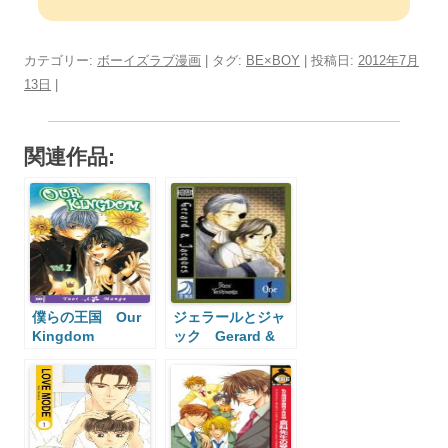
カテゴリー:
ボーイズラブ漫画
| タグ:
BE×BOY
| 投稿日:
2012年7月
13日
|
関連作品:
僕らの王国 Our
ジェラールとジャ
Kingdom
ック Gerard &
Jacques