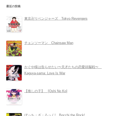
最近の投稿
東京卍リベンジャーズ Tokyo Revengers
チェンソーマン Chainsaw Man
かぐや様は告らせたい〜天才たちの恋愛頭脳戦〜
Kaguya-sama: Love Is War
【推しの子】 [Oshi No Ko]
ぼっち・ざ・ろっく! Bocchi the Rock!