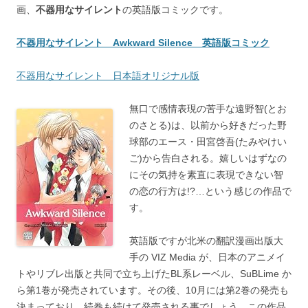
画、
不器用なサイレント
の英語版コミックです。
不器用なサイレント Awkward Silence 英語版コミック
不器用なサイレント 日本語オリジナル版
無口で感情表現の苦手な遠野智(とお
のさとる)は、以前から好きだった野
球部のエース・田宮啓吾(たみやけい
ご)から告白される。嬉しいはずなの
にその気持を素直に表現できない智
の恋の行方は!?…という感じの作品で
す。
英語版ですが北米の翻訳漫画出版大
手の VIZ Media が、日本のアニメイ
トやリブレ出版と共同で立ち上げたBL系レーベル、SuBLime か
ら第1巻が発売されています。その後、10月には第2巻の発売も
決まっており、続巻も続けて発売される事でしょう。この作品