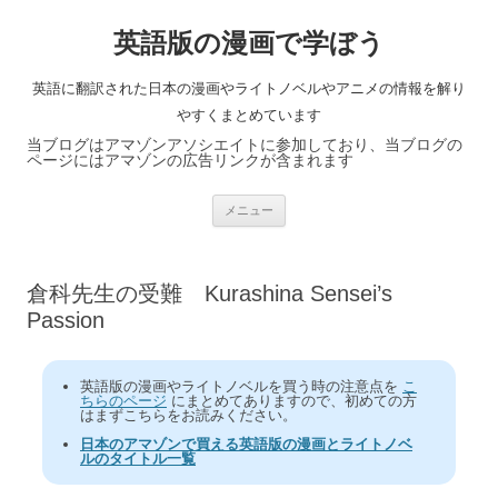
英語版の漫画で学ぼう
英語に翻訳された日本の漫画やライトノベルやアニメの情報を解り
やすくまとめています
当ブログはアマゾンアソシエイトに参加しており、当ブログの
ページにはアマゾンの広告リンクが含まれます
コ
メニュー
ン
テ
ン
ツ
へ
倉科先生の受難 Kurashina Sensei’s
ス
キ
Passion
ッ
プ
英語版の漫画やライトノベルを買う時の注意点を
こ
ちらのページ
にまとめてありますので、初めての方
はまずこちらをお読みください。
日本のアマゾンで買える英語版の漫画とライトノベ
ルのタイトル一覧