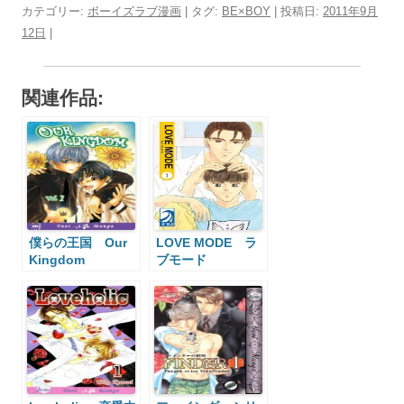
カテゴリー:
ボーイズラブ漫画
| タグ:
BE×BOY
| 投稿日:
2011年9月
12日
|
関連作品:
僕らの王国 Our
LOVE MODE ラ
Kingdom
ブモード