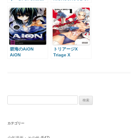
THE DEAD
碧海のAiON
トリアージX
AiON
Triage X
検
索:
カテゴリー
少年漫画・その他
(547)