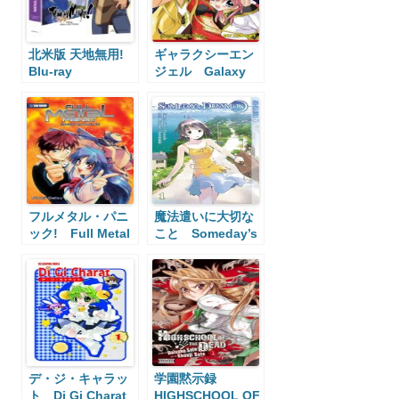
北米版 天地無用!
ギャラクシーエン
Blu-ray
ジェル Galaxy
Angel
フルメタル・パニ
魔法遣いに大切な
ック! Full Metal
こと Someday’s
Panic!
Dreamers
デ・ジ・キャラッ
学園黙示録
ト Di Gi Charat
HIGHSCHOOL OF