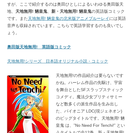
すが、ここで紹介するのは奥田ひとしによるいわゆる奥田版天
地、
天地無用! 魎皇鬼
、
新・天地無用! 魎皇鬼
の英語版コミック
です。また
天地無用! 魎皇鬼の北米版アニメブルーレイ
には英語
音声も収録されています。こちらで英語学習するのも良いでし
ょう。
奥田版天地無用! 英語版コミック
天地無用!シリーズ 日本語オリジナル小説・コミック
天地無用!の作品紹介は要らないです
かね。ハーレム作品の先駆け、宇宙
を舞台としたSFスラップスティック
コメディ。魔法少女プリティサミー
など数多くの派生作品を生み出し
た、パイオニア LDC(現ジェネオン)
のビッグタイトルです。天地無用! 魎
皇鬼 は、”No Need For Tenchi!” とい
うタイトルで全12巻。新・天地無用!