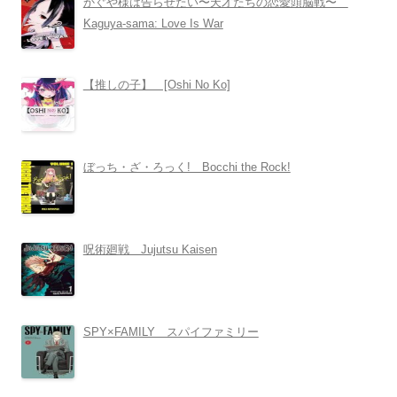
かぐや様は告らせたい〜天才たちの恋愛頭脳戦〜
Kaguya-sama: Love Is War
【推しの子】 [Oshi No Ko]
ぼっち・ざ・ろっく! Bocchi the Rock!
呪術廻戦 Jujutsu Kaisen
SPY×FAMILY スパイファミリー