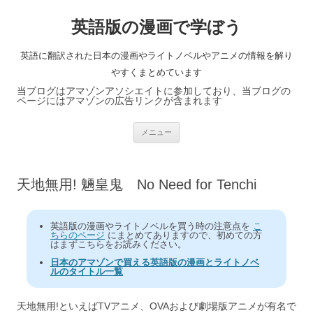
英語版の漫画で学ぼう
英語に翻訳された日本の漫画やライトノベルやアニメの情報を解り
やすくまとめています
当ブログはアマゾンアソシエイトに参加しており、当ブログの
ページにはアマゾンの広告リンクが含まれます
コ
メニュー
ン
テ
ン
ツ
へ
天地無用! 魎皇鬼 No Need for Tenchi
ス
キ
ッ
プ
英語版の漫画やライトノベルを買う時の注意点を
こ
ちらのページ
にまとめてありますので、初めての方
はまずこちらをお読みください。
日本のアマゾンで買える英語版の漫画とライトノベ
ルのタイトル一覧
天地無用!といえばTVアニメ、OVAおよび劇場版アニメが有名で