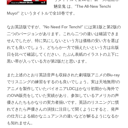
魎皇鬼 は、”The All-New Tenchi
Muyo!” というタイトルで全10巻です。
なお英語版ですが、”No Need For Tenchi!” には第1版と第2版の
二つのバージョンがあります。これら二つの違いは確認できま
せんでしたが、特に気にしないという方は価格の安い方を選ば
れても良いでしょう。どちらか一方で揃えたいという方は出版
日を比べて確認してください。たぶん表紙のイラストの上下に
黒い帯が入っている方が第2版だと思います。
また上述のとおり英語音声も収録された劇場版アニメのBlu-ray
でリスニングの練習をするのも良いでしょう。実は天地無用!の
アニメを製作していたパイオニアLDCはかなり初期から海外で
のOVA販売をしていた実績があり、参加しているアメリカの声
優さんたちもかなりの実力者揃いです。英語のリスニングに慣
れてきたら声優さんの演技に注目して聞くようにすると、発声
の仕方による細かなニュアンスの違いなどが解るようになるか
も知れません。