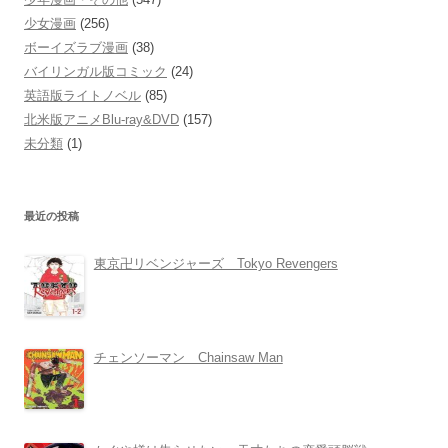
少女漫画
(256)
ボーイズラブ漫画
(38)
バイリンガル版コミック
(24)
英語版ライトノベル
(85)
北米版アニメBlu-ray&DVD
(157)
未分類
(1)
最近の投稿
東京卍リベンジャーズ Tokyo Revengers
チェンソーマン Chainsaw Man