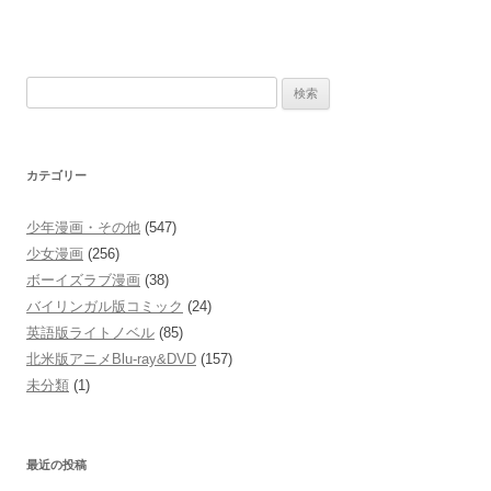
検
索:
カテゴリー
少年漫画・その他
(547)
少女漫画
(256)
ボーイズラブ漫画
(38)
バイリンガル版コミック
(24)
英語版ライトノベル
(85)
北米版アニメBlu-ray&DVD
(157)
未分類
(1)
最近の投稿