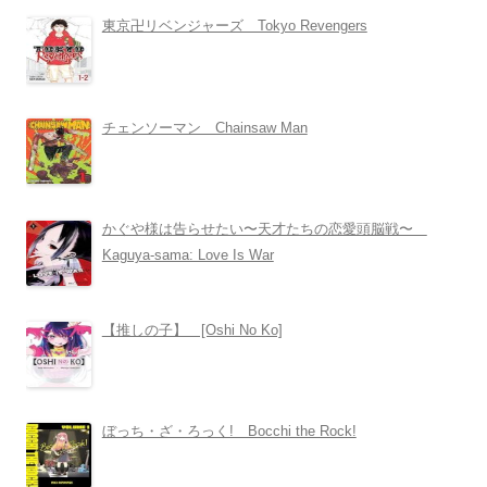
東京卍リベンジャーズ Tokyo Revengers
チェンソーマン Chainsaw Man
かぐや様は告らせたい〜天才たちの恋愛頭脳戦〜
Kaguya-sama: Love Is War
【推しの子】 [Oshi No Ko]
ぼっち・ざ・ろっく! Bocchi the Rock!