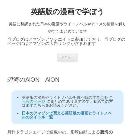
英語版の漫画で学ぼう
英語に翻訳された日本の漫画やライトノベルやアニメの情報を解り
やすくまとめています
当ブログはアマゾンアソシエイトに参加しており、当ブログの
ページにはアマゾンの広告リンクが含まれます
コ
メニュー
ン
テ
ン
ツ
へ
碧海のAiON AiON
ス
キ
ッ
プ
英語版の漫画やライトノベルを買う時の注意点を
こ
ちらのページ
にまとめてありますので、初めての方
はまずこちらをお読みください。
日本のアマゾンで買える英語版の漫画とライトノベ
ルのタイトル一覧
月刊ドラゴンエイジで連載中の、影崎由那による
碧海の