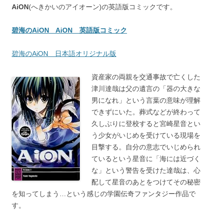
AiON
(へきかいのアイオーン)の英語版コミックです。
碧海のAiON AiON 英語版コミック
碧海のAiON 日本語オリジナル版
資産家の両親を交通事故で亡くした
津川達哉は父の遺言の「器の大きな
男になれ」という言葉の意味が理解
できずにいた。葬式などが終わって
久しぶりに登校すると宮崎星音とい
う少女がいじめを受けている現場を
目撃する。自分の意志でいじめられ
ているという星音に「海には近づく
な」という警告を受けた達哉は、心
配して星音のあとをつけてその秘密
を知ってしまう…という感じの学園伝奇ファンタジー作品で
す。