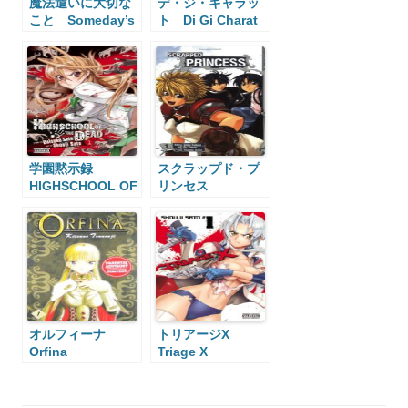
魔法遣いに大切な
デ・ジ・キャラッ
こと Someday’s
ト Di Gi Charat
Dreamers
学園黙示録
スクラップド・プ
HIGHSCHOOL OF
リンセス
THE DEAD
Scrapped
Princess
オルフィーナ
トリアージX
Orfina
Triage X