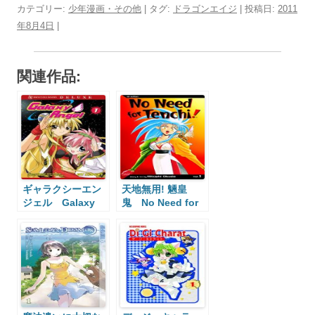
カテゴリー:
少年漫画・その他
| タグ:
ドラゴンエイジ
| 投稿日:
2011
年8月4日
|
関連作品:
ギャラクシーエン
天地無用! 魎皇
ジェル Galaxy
鬼 No Need for
Angel
Tenchi