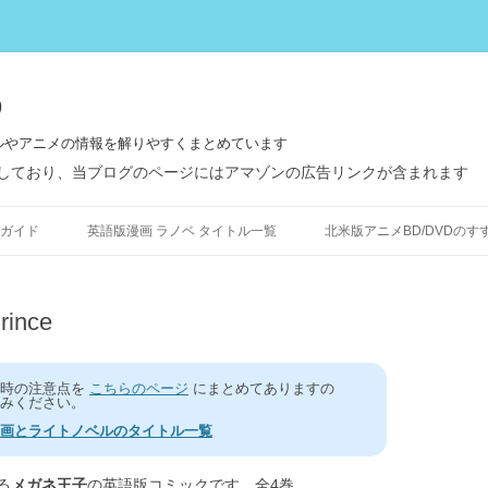
う
ルやアニメの情報を解りやすくまとめています
しており、当ブログのページにはアマゾンの広告リンクが含まれます
コ
ン
ガイド
英語版漫画 ラノベ タイトル一覧
北米版アニメBD/DVDのす
テ
ン
ツ
へ
ス
ince
キ
ッ
プ
う時の注意点を
こちらのページ
にまとめてありますの
みください。
画とライトノベルのタイトル一覧
る
メガネ王子
の英語版コミックです。全4巻。