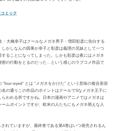
語版コミック
高生・大橋幸子はクールなメガネ男子・増田彰彦に告白する
。しかしなんの因果か幸子と彰彦は義理の兄妹として一つ
居することになってしまった。しかも彰彦は夜にはメガネ
秘密の行動をとるのだった…という感じのラブコメ作品で
“four-eyed” とは “メガネをかけた” という意味の複合形容
の名の通りこの作品のポイントはクールでSなメガネ王子に
しらわれる所ですかね。日本の漫画やアニメではメガネは
ャームポイントですが、欧米の人たちにもメガネ萌えな人
スされていますが、最終巻である第4巻はいつ発売されるん