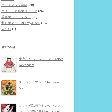
ボーイズラブ漫画
(38)
バイリンガル版コミック
(24)
英語版ライトノベル
(85)
北米版アニメBlu-ray&DVD
(157)
未分類
(1)
最近の投稿
東京卍リベンジャーズ Tokyo
Revengers
チェンソーマン Chainsaw
Man
かぐや様は告らせたい〜天才
たちの恋愛頭脳戦〜 Kaguya-