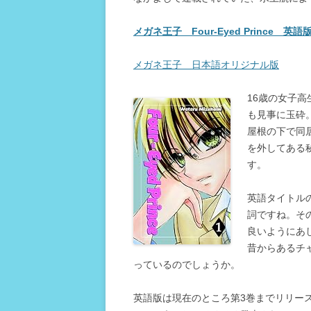
メガネ王子 Four-Eyed Prince 英
メガネ王子 日本語オリジナル版
16歳の女子
も見事に玉砕
屋根の下で同
を外してある
す。
英語タイトルの 
詞ですね。そ
良いようにあ
昔からあるチ
っているのでしょうか。
英語版は現在のところ第3巻までリリー