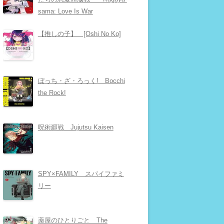
sama: Love Is War
【推しの子】 [Oshi No Ko]
ぼっち・ざ・ろっく! Bocchi
the Rock!
呪術廻戦 Jujutsu Kaisen
SPY×FAMILY スパイファミ
リー
薬屋のひとりごと The