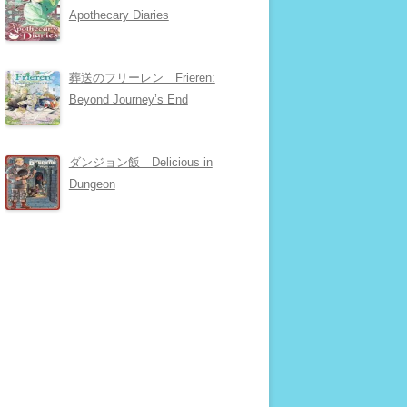
Apothecary Diaries
葬送のフリーレン Frieren:
Beyond Journey’s End
ダンジョン飯 Delicious in
Dungeon