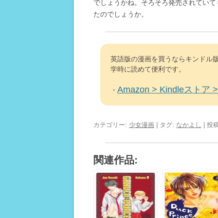
でしょうかね。そろそろ発売されていて
たのでしょうか。
英語版の漫画を買うならキンドル版
学時に読めて便利です。
Amazon > Kindleストア > 
・
カテゴリー:
少女漫画
| タグ:
なかよし
| 投
関連作品: