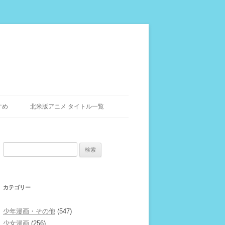
すめ
北米版アニメ タイトル一覧
検
索:
カテゴリー
少年漫画・その他
(547)
少女漫画
(256)