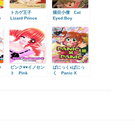
トカゲ王子
猫目小僧 Cat
e
Lizard Prince
Eyed Boy
ネ
ピンク♥♥イノセン
ぱにっくxぱにっ
ト Pink
く Panic X
Innocent
Panic