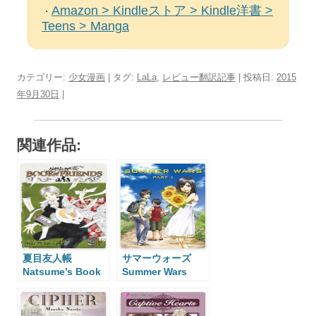
Amazon > Kindleストア > Kindle洋書 >
・
Teens > Manga
カテゴリー:
少女漫画
| タグ:
LaLa
,
レビュー翻訳記事
| 投稿日:
2015
年9月30日
|
関連作品:
夏目友人帳
サマーウォーズ
Natsume’s Book
Summer Wars
of Friends