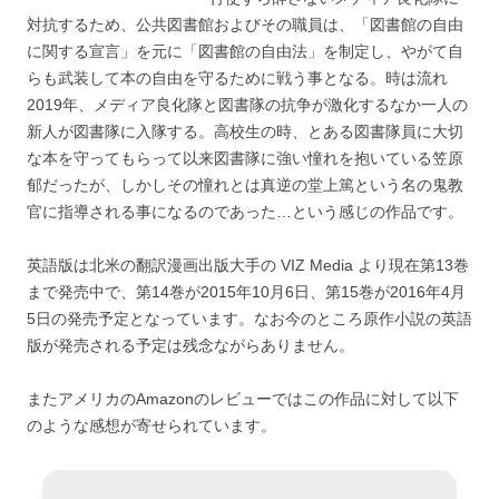
対抗するため、公共図書館およびその職員は、「図書館の自由
に関する宣言」を元に「図書館の自由法」を制定し、やがて自
らも武装して本の自由を守るために戦う事となる。時は流れ
2019年、メディア良化隊と図書隊の抗争が激化するなか一人の
新人が図書隊に入隊する。高校生の時、とある図書隊員に大切
な本を守ってもらって以来図書隊に強い憧れを抱いている笠原
郁だったが、しかしその憧れとは真逆の堂上篤という名の鬼教
官に指導される事になるのであった…という感じの作品です。
英語版は北米の翻訳漫画出版大手の VIZ Media より現在第13巻
まで発売中で、第14巻が2015年10月6日、第15巻が2016年4月
5日の発売予定となっています。なお今のところ原作小説の英語
版が発売される予定は残念ながらありません。
またアメリカのAmazonのレビューではこの作品に対して以下
のような感想が寄せられています。