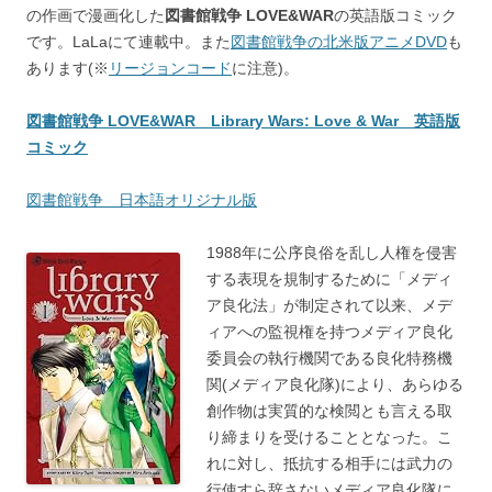
の作画で漫画化した
図書館戦争 LOVE&WAR
の英語版コミック
です。LaLaにて連載中。また
図書館戦争の北米版アニメDVD
も
あります(※
リージョンコード
に注意)。
図書館戦争 LOVE&WAR Library Wars: Love & War 英語版
コミック
図書館戦争 日本語オリジナル版
1988年に公序良俗を乱し人権を侵害
する表現を規制するために「メディ
ア良化法」が制定されて以来、メデ
ィアへの監視権を持つメディア良化
委員会の執行機関である良化特務機
関(メディア良化隊)により、あらゆる
創作物は実質的な検閲とも言える取
り締まりを受けることとなった。こ
れに対し、抵抗する相手には武力の
行使すら辞さないメディア良化隊に