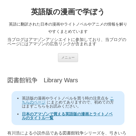
英語版の漫画で学ぼう
英語に翻訳された日本の漫画やライトノベルやアニメの情報を解り
やすくまとめています
当ブログはアマゾンアソシエイトに参加しており、当ブログの
ページにはアマゾンの広告リンクが含まれます
コ
メニュー
ン
テ
ン
ツ
へ
図書館戦争 Library Wars
ス
キ
ッ
プ
英語版の漫画やライトノベルを買う時の注意点を
こ
ちらのページ
にまとめてありますので、初めての方
はまずこちらをお読みください。
日本のアマゾンで買える英語版の漫画とライトノベ
ルのタイトル一覧
有川浩による小説作品である図書館戦争シリーズを、弓きいろ