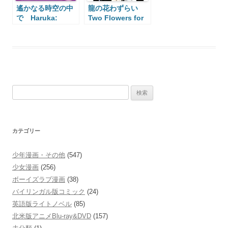
遙かなる時空の中
龍の花わずらい
で Haruka:
Two Flowers for
Beyond the
the Dragon
Stream of Time
検
索:
カテゴリー
少年漫画・その他
(547)
少女漫画
(256)
ボーイズラブ漫画
(38)
バイリンガル版コミック
(24)
英語版ライトノベル
(85)
北米版アニメBlu-ray&DVD
(157)