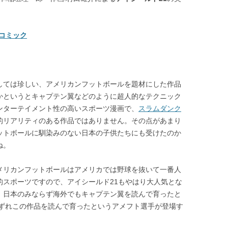
版コミック
しては珍しい、アメリカンフットボールを題材にした作品
かというとキャプテン翼などのように超人的なテクニック
ンターテイメント性の高いスポーツ漫画で、
スラムダンク
的リアリティのある作品ではありません。その点があまり
ットボールに馴染みのない日本の子供たちにも受けたのか
ね。
メリカンフットボールはアメリカでは野球を抜いて一番人
的スポーツですので、アイシールド21もやはり大人気とな
。日本のみならず海外でもキャプテン翼を読んで育ったと
ずれこの作品を読んで育ったというアメフト選手が登場す