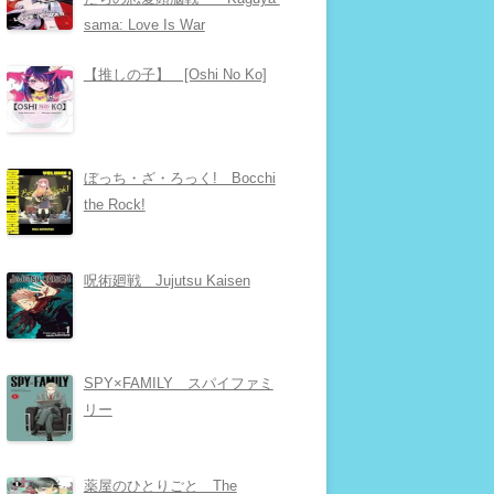
sama: Love Is War
【推しの子】 [Oshi No Ko]
ぼっち・ざ・ろっく! Bocchi
the Rock!
呪術廻戦 Jujutsu Kaisen
SPY×FAMILY スパイファミ
リー
薬屋のひとりごと The