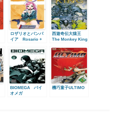
ロザリオとバンパ
西遊奇伝大猿王
イア Rosario +
The Monkey King
Vampire
BIOMEGA バイ
機巧童子ULTIMO
オメガ