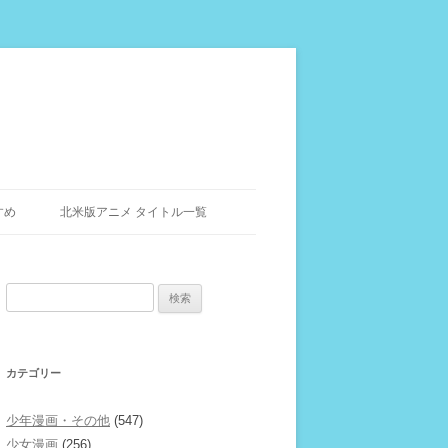
すめ
北米版アニメ タイトル一覧
検
索:
カテゴリー
少年漫画・その他
(547)
少女漫画
(256)