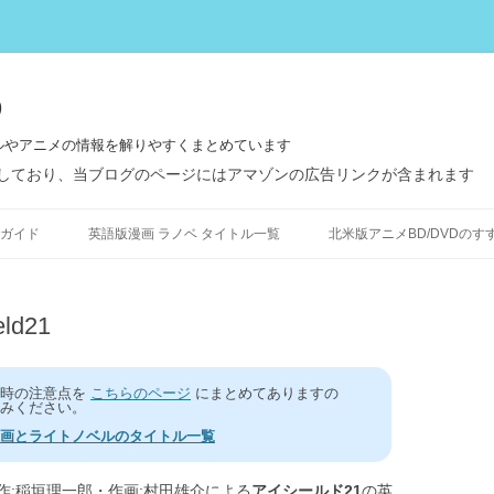
う
ルやアニメの情報を解りやすくまとめています
しており、当ブログのページにはアマゾンの広告リンクが含まれます
コ
ン
ガイド
英語版漫画 ラノベ タイトル一覧
北米版アニメBD/DVDのす
テ
ン
ツ
へ
ス
ld21
キ
ッ
プ
う時の注意点を
こちらのページ
にまとめてありますの
みください。
画とライトノベルのタイトル一覧
:稲垣理一郎・作画:村田雄介による
アイシールド21
の英