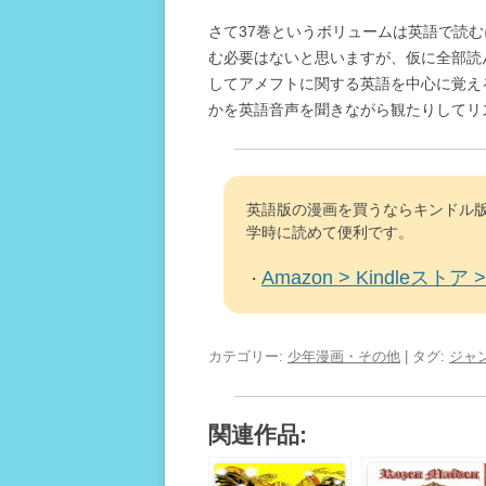
さて37巻というボリュームは英語で読
む必要はないと思いますが、仮に全部読
してアメフトに関する英語を中心に覚え
かを英語音声を聞きながら観たりしてリ
英語版の漫画を買うならキンドル版
学時に読めて便利です。
Amazon > Kindleストア > 
・
カテゴリー:
少年漫画・その他
| タグ:
ジャ
関連作品: