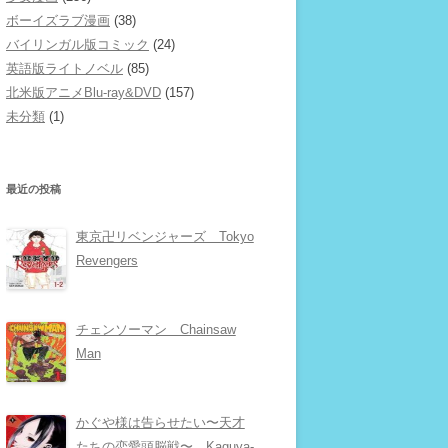
ボーイズラブ漫画
(38)
バイリンガル版コミック
(24)
英語版ライトノベル
(85)
北米版アニメBlu-ray&DVD
(157)
未分類
(1)
最近の投稿
東京卍リベンジャーズ Tokyo
Revengers
チェンソーマン Chainsaw
Man
かぐや様は告らせたい〜天才
たちの恋愛頭脳戦〜 Kaguya-