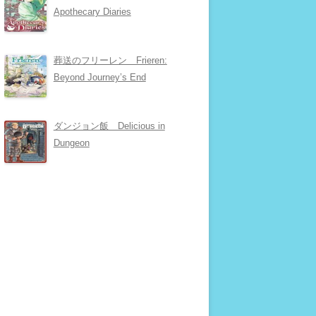
Apothecary Diaries
葬送のフリーレン Frieren:
Beyond Journey’s End
ダンジョン飯 Delicious in
Dungeon