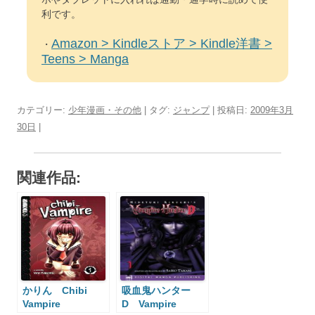
利です。
Amazon > Kindleストア > Kindle洋書 >
・
Teens > Manga
カテゴリー:
少年漫画・その他
| タグ:
ジャンプ
| 投稿日:
2009年3月
30日
|
関連作品:
かりん Chibi
吸血鬼ハンター
Vampire
D Vampire