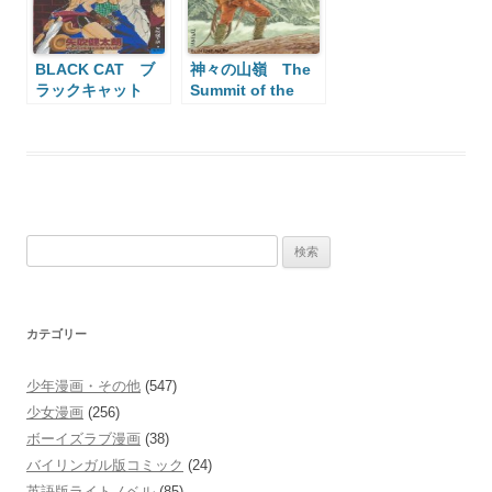
BLACK CAT ブ
神々の山嶺 The
ラックキャット
Summit of the
Gods
検
索:
カテゴリー
少年漫画・その他
(547)
少女漫画
(256)
ボーイズラブ漫画
(38)
バイリンガル版コミック
(24)
英語版ライトノベル
(85)