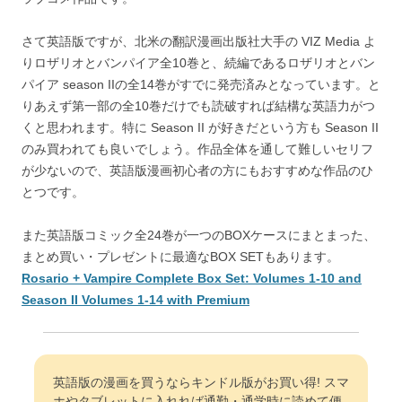
さて英語版ですが、北米の翻訳漫画出版社大手の VIZ Media よ
りロザリオとバンパイア全10巻と、続編であるロザリオとバン
パイア season IIの全14巻がすでに発売済みとなっています。と
りあえず第一部の全10巻だけでも読破すれば結構な英語力がつ
くと思われます。特に Season II が好きだという方も Season II
のみ買われても良いでしょう。作品全体を通して難しいセリフ
が少ないので、英語版漫画初心者の方にもおすすめな作品のひ
とつです。
また英語版コミック全24巻が一つのBOXケースにまとまった、
まとめ買い・プレゼントに最適なBOX SETもあります。
Rosario + Vampire Complete Box Set: Volumes 1-10 and
Season II Volumes 1-14 with Premium
英語版の漫画を買うならキンドル版がお買い得! スマ
ホやタブレットに入れれば通勤・通学時に読めて便