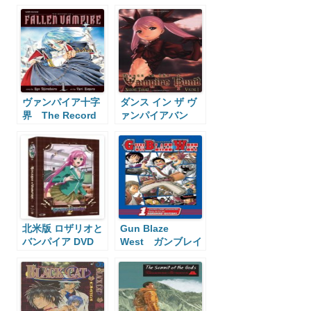
Hunter D
ヴァンパイア十字
ダンス イン ザ ヴ
界 The Record
ァンパイアバン
of a Fallen
ド Dance in the
Vampire
Vampire Bund
北米版 ロザリオと
Gun Blaze
バンパイア DVD
West ガンブレイ
ズウエスト