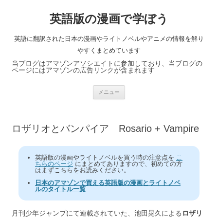
英語版の漫画で学ぼう
英語に翻訳された日本の漫画やライトノベルやアニメの情報を解り
やすくまとめています
当ブログはアマゾンアソシエイトに参加しており、当ブログの
ページにはアマゾンの広告リンクが含まれます
コ
メニュー
ン
テ
ン
ツ
へ
ロザリオとバンパイア Rosario + Vampire
ス
キ
ッ
プ
英語版の漫画やライトノベルを買う時の注意点を
こ
ちらのページ
にまとめてありますので、初めての方
はまずこちらをお読みください。
日本のアマゾンで買える英語版の漫画とライトノベ
ルのタイトル一覧
月刊少年ジャンプにて連載されていた、池田晃久による
ロザリ