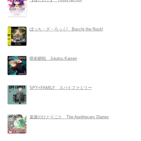
ぼっち・ざ・ろっく! Bocchi the Rock!
呪術廻戦 Jujutsu Kaisen
SPY×FAMILY スパイファミリー
薬屋のひとりごと The Apothecary Diaries