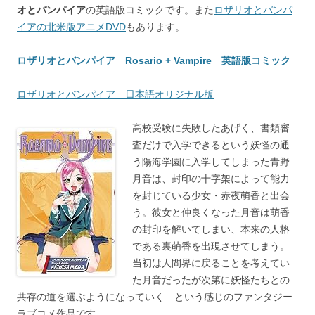
オとバンパイア
の英語版コミックです。また
ロザリオとバンパ
イアの北米版アニメDVD
もあります。
ロザリオとバンパイア Rosario + Vampire 英語版コミック
ロザリオとバンパイア 日本語オリジナル版
高校受験に失敗したあげく、書類審
査だけで入学できるという妖怪の通
う陽海学園に入学してしまった青野
月音は、封印の十字架によって能力
を封じている少女・赤夜萌香と出会
う。彼女と仲良くなった月音は萌香
の封印を解いてしまい、本来の人格
である裏萌香を出現させてしまう。
当初は人間界に戻ることを考えてい
た月音だったが次第に妖怪たちとの
共存の道を選ぶようになっていく…という感じのファンタジー
ラブコメ作品です。