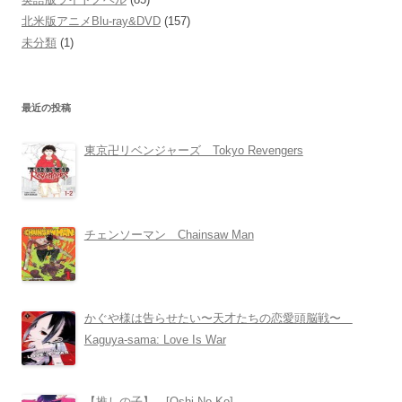
北米版アニメBlu-ray&DVD
(157)
未分類
(1)
最近の投稿
東京卍リベンジャーズ Tokyo Revengers
チェンソーマン Chainsaw Man
かぐや様は告らせたい〜天才たちの恋愛頭脳戦〜
Kaguya-sama: Love Is War
【推しの子】 [Oshi No Ko]