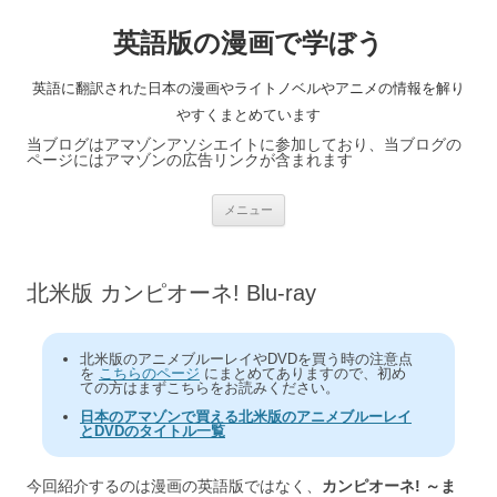
英語版の漫画で学ぼう
英語に翻訳された日本の漫画やライトノベルやアニメの情報を解り
やすくまとめています
当ブログはアマゾンアソシエイトに参加しており、当ブログの
ページにはアマゾンの広告リンクが含まれます
コ
メニュー
ン
テ
ン
ツ
へ
北米版 カンピオーネ! Blu-ray
ス
キ
ッ
プ
北米版のアニメブルーレイやDVDを買う時の注意点
を
こちらのページ
にまとめてありますので、初め
ての方はまずこちらをお読みください。
日本のアマゾンで買える北米版のアニメブルーレイ
とDVDのタイトル一覧
今回紹介するのは漫画の英語版ではなく、
カンピオーネ! ～ま