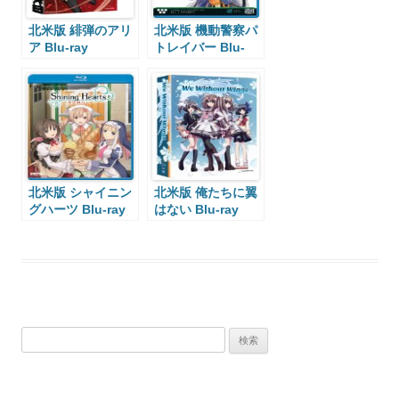
北米版 緋弾のアリ
北米版 機動警察パ
ア Blu-ray
トレイバー Blu-
ray
北米版 シャイニン
北米版 俺たちに翼
グハーツ Blu-ray
はない Blu-ray
検
索: