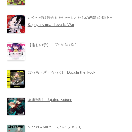
かぐや様は告らせたい〜天才たちの恋愛頭脳戦〜
Kaguya-sama: Love Is War
【推しの子】 [Oshi No Ko]
ぼっち・ざ・ろっく! Bocchi the Rock!
呪術廻戦 Jujutsu Kaisen
SPY×FAMILY スパイファミリー