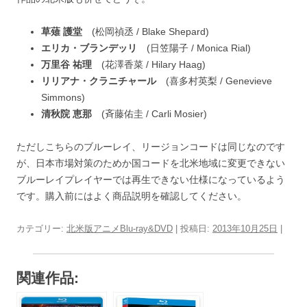
草薙 護堂
(松岡禎丞 / Blake Shepard)
エリカ・ブランデッリ
(日笠陽子 / Monica Rial)
万里谷 祐理
(花澤香菜 / Hilary Haag)
リリアナ・クラニチャール
(喜多村英梨 / Genevieve
Simmons)
清秋院 恵那
(斉藤佑圭 / Carli Mosier)
ただしこちらのブルーレイ、リージョンコードは同じなのです
が、日本市場対策のためか国コードを北米地域に変更できない
ブルーレイプレイヤーでは再生できない仕様になっているよう
です。購入前にはよく商品説明を確認してください。
カテゴリー:
北米版アニメBlu-ray&DVD
| 投稿日:
2013年10月25日
|
関連作品: