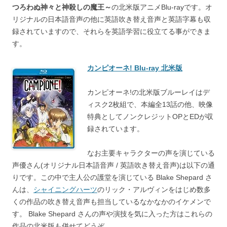
つろわぬ神々と神殺しの魔王～
の北米版アニメBlu-rayです。オ
リジナルの日本語音声の他に英語吹き替え音声と英語字幕も収
録されていますので、それらを英語学習に役立てる事ができま
す。
カンピオーネ! Blu-ray 北米版
カンピオーネ!の北米版ブルーレイはデ
ィスク2枚組で、本編全13話の他、映像
特典としてノンクレジットOPとEDが収
録されています。
なお主要キャラクターの声を演じている
声優さん(オリジナル日本語音声 / 英語吹き替え音声)は以下の通
りです。この中で主人公の護堂を演じている Blake Shepard さ
んは、
シャイニングハーツ
のリック・アルヴィンをはじめ数多
くの作品の吹き替え音声も担当しているなかなかのイケメンで
す。 Blake Shepard さんの声や演技を気に入った方はこれらの
作品の北米版も併せてどうぞ。