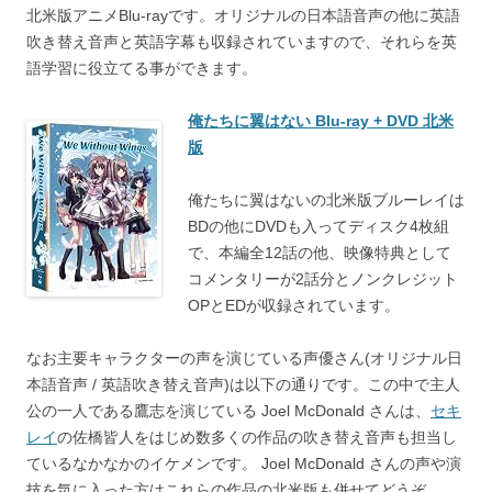
北米版アニメBlu-rayです。オリジナルの日本語音声の他に英語
吹き替え音声と英語字幕も収録されていますので、それらを英
語学習に役立てる事ができます。
俺たちに翼はない Blu-ray + DVD 北米
版
俺たちに翼はないの北米版ブルーレイは
BDの他にDVDも入ってディスク4枚組
で、本編全12話の他、映像特典として
コメンタリーが2話分とノンクレジット
OPとEDが収録されています。
なお主要キャラクターの声を演じている声優さん(オリジナル日
本語音声 / 英語吹き替え音声)は以下の通りです。この中で主人
公の一人である鷹志を演じている Joel McDonald さんは、
セキ
レイ
の佐橋皆人をはじめ数多くの作品の吹き替え音声も担当し
ているなかなかのイケメンです。 Joel McDonald さんの声や演
技を気に入った方はこれらの作品の北米版も併せてどうぞ。