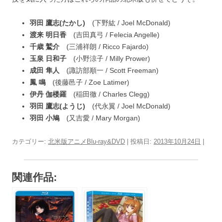
羽田 鷹志(たかし)
(下野紘 / Joel McDonald)
渡来 明日香
(吉田真弓 / Felecia Angelle)
千歳 鷲介
(三浦祥朗 / Ricco Fajardo)
玉泉 日和子
(小野涼子 / Milly Prower)
成田 隼人
(諏訪部順一 / Scott Freeman)
鳳 鳴
(後藤邑子 / Zoe Latimer)
伊丹 伽楼羅
(稲田徹 / Charles Clegg)
羽田 鷹志(ようじ)
(代永翼 / Joel McDonald)
羽田 小鳩
(又吉愛 / Mary Morgan)
カテゴリー:
北米版アニメBlu-ray&DVD
| 投稿日:
2013年10月24日
|
関連作品: