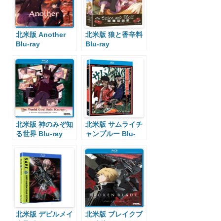
北米版 Another
北米版 狼と香辛料
Blu-ray
Blu-ray
北米版 神のみぞ知
北米版 サムライチ
る世界 Blu-ray
ャンプルー Blu-
ray
北米版 デビルメイ
北米版 ブレイクブ