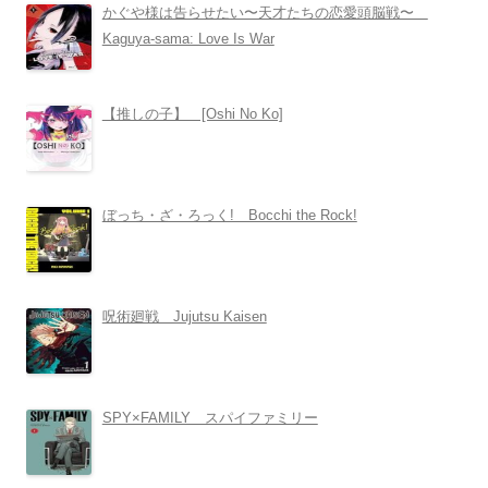
かぐや様は告らせたい〜天才たちの恋愛頭脳戦〜
Kaguya-sama: Love Is War
【推しの子】 [Oshi No Ko]
ぼっち・ざ・ろっく! Bocchi the Rock!
呪術廻戦 Jujutsu Kaisen
SPY×FAMILY スパイファミリー