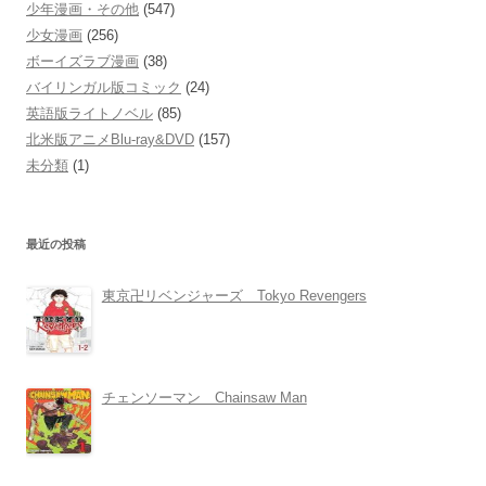
少年漫画・その他
(547)
少女漫画
(256)
ボーイズラブ漫画
(38)
バイリンガル版コミック
(24)
英語版ライトノベル
(85)
北米版アニメBlu-ray&DVD
(157)
未分類
(1)
最近の投稿
東京卍リベンジャーズ Tokyo Revengers
チェンソーマン Chainsaw Man