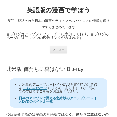
英語版の漫画で学ぼう
英語に翻訳された日本の漫画やライトノベルやアニメの情報を解り
やすくまとめています
当ブログはアマゾンアソシエイトに参加しており、当ブログの
ページにはアマゾンの広告リンクが含まれます
コ
メニュー
ン
テ
ン
ツ
へ
北米版 俺たちに翼はない Blu-ray
ス
キ
ッ
プ
北米版のアニメブルーレイやDVDを買う時の注意点
を
こちらのページ
にまとめてありますので、初め
ての方はまずこちらをお読みください。
日本のアマゾンで買える北米版のアニメブルーレイ
とDVDのタイトル一覧
今回紹介するのは漫画の英語版ではなく、
俺たちに翼はない
の