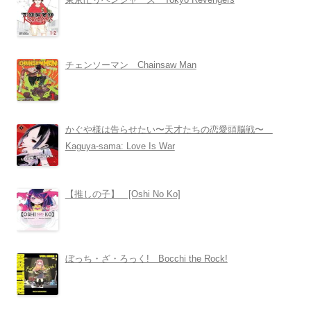
チェンソーマン Chainsaw Man
かぐや様は告らせたい〜天才たちの恋愛頭脳戦〜
Kaguya-sama: Love Is War
【推しの子】 [Oshi No Ko]
ぼっち・ざ・ろっく! Bocchi the Rock!