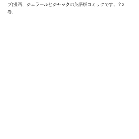
ブ)漫画、
ジェラールとジャック
の英語版コミックです。全2
巻。