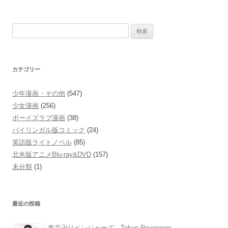
検
索:
カテゴリー
少年漫画・その他
(547)
少女漫画
(256)
ボーイズラブ漫画
(38)
バイリンガル版コミック
(24)
英語版ライトノベル
(85)
北米版アニメBlu-ray&DVD
(157)
未分類
(1)
最近の投稿
東京卍リベンジャーズ Tokyo Revengers