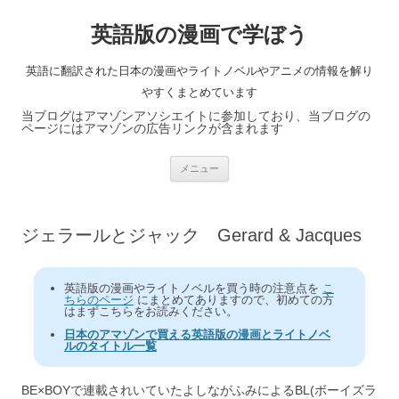
英語版の漫画で学ぼう
英語に翻訳された日本の漫画やライトノベルやアニメの情報を解り
やすくまとめています
当ブログはアマゾンアソシエイトに参加しており、当ブログの
ページにはアマゾンの広告リンクが含まれます
コ
メニュー
ン
テ
ン
ツ
へ
ジェラールとジャック Gerard & Jacques
ス
キ
ッ
プ
英語版の漫画やライトノベルを買う時の注意点を
こ
ちらのページ
にまとめてありますので、初めての方
はまずこちらをお読みください。
日本のアマゾンで買える英語版の漫画とライトノベ
ルのタイトル一覧
BE×BOYで連載されいていたよしながふみによるBL(ボーイズラ