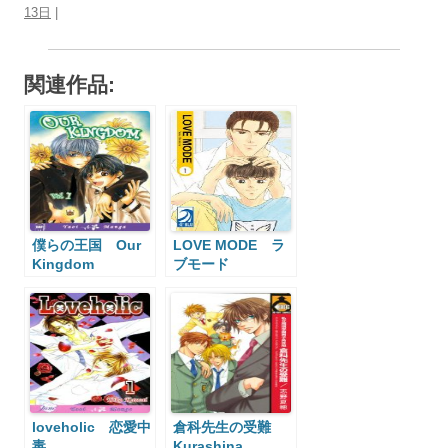
13日
|
関連作品:
僕らの王国 Our
LOVE MODE ラ
Kingdom
ブモード
loveholic 恋愛中
倉科先生の受難
毒
Kurashina