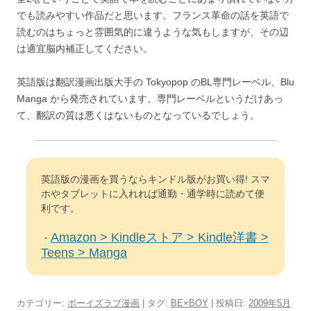
でも読みやすい作品だと思います。フランス革命の話を英語で
読むのはちょっと雰囲気的に違うような気もしますが、その辺
は適宜脳内補正してください。
英語版は翻訳漫画出版大手の Tokyopop のBL専門レーベル、Blu
Manga から発売されています。専門レーベルというだけあっ
て、翻訳の質は悪くはないものとなっているでしょう。
英語版の漫画を買うならキンドル版がお買い得! スマ
ホやタブレットに入れれば通勤・通学時に読めて便
利です。
Amazon > Kindleストア > Kindle洋書 >
・
Teens > Manga
カテゴリー:
ボーイズラブ漫画
| タグ:
BE×BOY
| 投稿日:
2009年5月