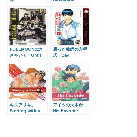
Sensei’s Passion
FULLMOONにさ
腐った教師の方程
さやいて Until
式 Bad
the Full Moon
Teacher’s
Equation
キスアリキ。
アイツの大本命
Starting with a
His Favorite
Kiss