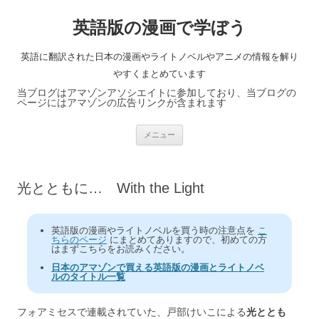
英語版の漫画で学ぼう
英語に翻訳された日本の漫画やライトノベルやアニメの情報を解り
やすくまとめています
当ブログはアマゾンアソシエイトに参加しており、当ブログの
ページにはアマゾンの広告リンクが含まれます
コ
メニュー
ン
テ
ン
ツ
へ
光とともに… With the Light
ス
キ
ッ
プ
英語版の漫画やライトノベルを買う時の注意点を
こ
ちらのページ
にまとめてありますので、初めての方
はまずこちらをお読みください。
日本のアマゾンで買える英語版の漫画とライトノベ
ルのタイトル一覧
フォアミセスで連載されていた、戸部けいこによる
光ととも