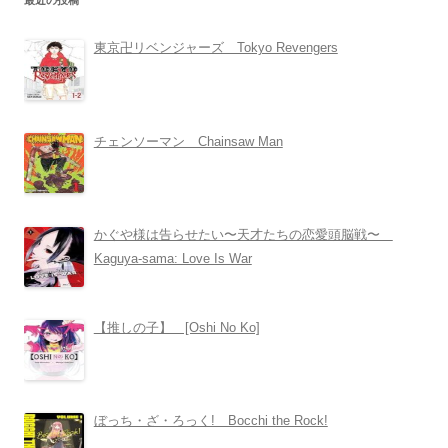
最近の投稿
東京卍リベンジャーズ Tokyo Revengers
チェンソーマン Chainsaw Man
かぐや様は告らせたい〜天才たちの恋愛頭脳戦〜
Kaguya-sama: Love Is War
【推しの子】 [Oshi No Ko]
ぼっち・ざ・ろっく! Bocchi the Rock!