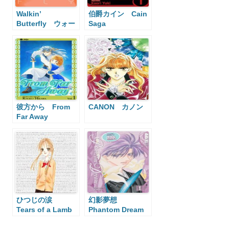
Walkin’
伯爵カイン Cain
Butterfly ウォー
Saga
キンバタフライ
彼方から From
CANON カノン
Far Away
ひつじの涙
幻影夢想
Tears of a Lamb
Phantom Dream