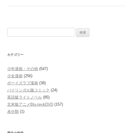
検
索:
カテゴリー
少年漫画・その他
(547)
少女漫画
(256)
ボーイズラブ漫画
(38)
バイリンガル版コミック
(24)
英語版ライトノベル
(85)
北米版アニメBlu-ray&DVD
(157)
未分類
(1)