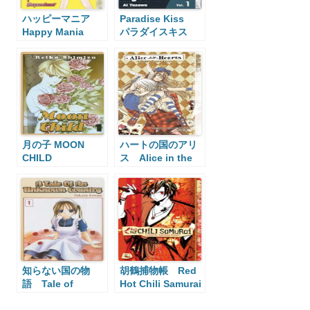
ハッピーマニア
Paradise Kiss
Happy Mania
パラダイスキス
月の子 MOON
ハートの国のアリ
CHILD
ス Alice in the
Country of
Hearts
知らない国の物
胡鶴捕物帳 Red
語 Tale of
Hot Chili Samurai
Unknown