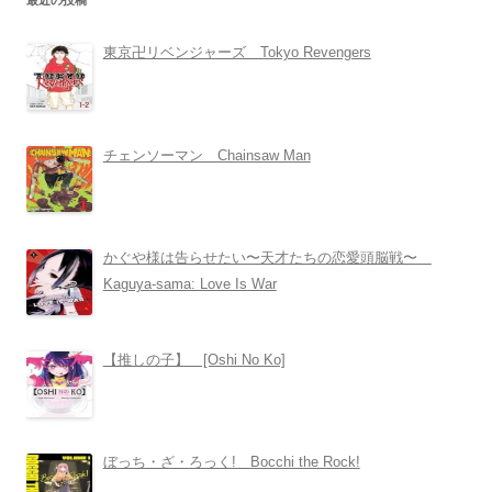
最近の投稿
東京卍リベンジャーズ Tokyo Revengers
チェンソーマン Chainsaw Man
かぐや様は告らせたい〜天才たちの恋愛頭脳戦〜
Kaguya-sama: Love Is War
【推しの子】 [Oshi No Ko]
ぼっち・ざ・ろっく! Bocchi the Rock!