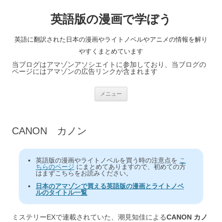
英語版の漫画で学ぼう
英語に翻訳された日本の漫画やライトノベルやアニメの情報を解り
やすくまとめています
当ブログはアマゾンアソシエイトに参加しており、当ブログの
ページにはアマゾンの広告リンクが含まれます
コ
メニュー
ン
テ
ン
ツ
へ
CANON カノン
ス
キ
ッ
プ
英語版の漫画やライトノベルを買う時の注意点を
こ
ちらのページ
にまとめてありますので、初めての方
はまずこちらをお読みください。
日本のアマゾンで買える英語版の漫画とライトノベ
ルのタイトル一覧
ミステリーEXで連載されていた、潮見知佳による
CANON カノ