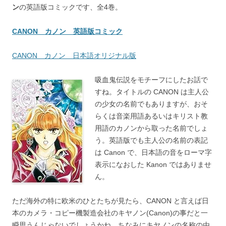
ン
の英語版コミックです、全4巻。
CANON カノン 英語版コミック
CANON カノン 日本語オリジナル版
吸血鬼伝説をモチーフにしたお話で
すね。タイトルの CANON は主人公
の少女の名前でもありますが、おそ
らくは音楽用語あるいはキリスト教
用語のカノンから取った名前でしょ
う。英語版でも主人公の名前の表記
は Canon で、日本語の音をローマ字
表示になおした Kanon ではありませ
ん。
ただ海外の特に欧米のひとたちが見たら、CANON と言えば日
本のカメラ・コピー機製造会社のキヤノン(Canon)の事だと一
瞬思うんじゃないでしょうかね。ちなみにキヤノンの名称の由