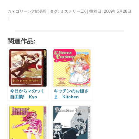
カテゴリー:
少女漫画
| タグ:
ミステリーEX
| 投稿日:
2009年5月28日
|
関連作品:
今日からマのつく
キッチンのお姫さ
自由業! Kyo
ま Kitchen
Kara MAOH!
Princess