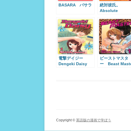
BASARA バサラ
絶対彼氏。
Absolute
Boyfriend
電撃デイジー
ビーストマスタ
Dengeki Daisy
ー Beast Mast
Copyright ©
英語版の漫画で学ぼう