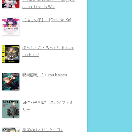
sama: Love Is War
【推しの子】 [Oshi No Ko]
ぼっち・ざ・ろっく! Bocchi
the Rock!
呪術廻戦 Jujutsu Kaisen
SPY×FAMILY スパイファミ
リー
薬屋のひとりごと The