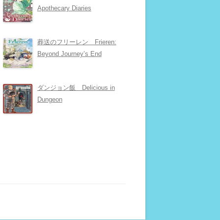
Apothecary Diaries
葬送のフリーレン Frieren:
Beyond Journey’s End
ダンジョン飯 Delicious in
Dungeon