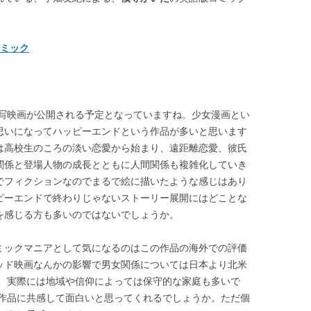
コミック
は実写映画が公開される予定となっていますね。少女漫画とい
思いになってハッピーエンドという作品が多いと思います
は高校生のころの淡い恋愛から始まり、遠距離恋愛、彼氏
関係と登場人物の成長とともに人間関係も複雑化していき
でフィクションなのでまるで絵に描いたような感じはあり
ピーエンドで終わりじゃないストーリー展開にはどことな
を感じる方も多いのではないでしょうか。
ミックマニアとして気になるのはこの作品の海外での評価
ッド映画なんかの影響で男女関係については日本より北米
、実際には地域や信仰によっては保守的な家庭も多いで
作品に共感して面白いと思ってくれるでしょうか。ただ個