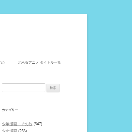
すめ
北米版アニメ タイトル一覧
検
索:
カテゴリー
少年漫画・その他
(547)
少女漫画
(256)