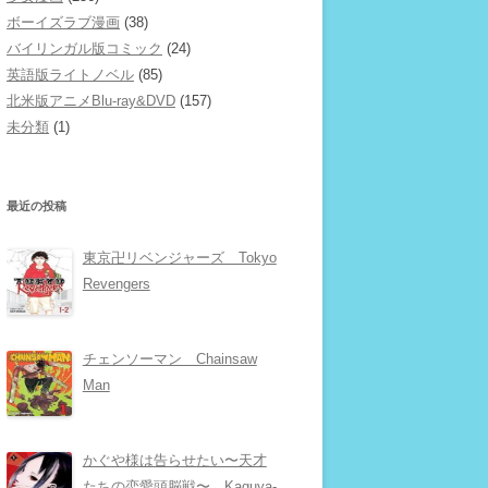
ボーイズラブ漫画
(38)
バイリンガル版コミック
(24)
英語版ライトノベル
(85)
北米版アニメBlu-ray&DVD
(157)
未分類
(1)
最近の投稿
東京卍リベンジャーズ Tokyo
Revengers
チェンソーマン Chainsaw
Man
かぐや様は告らせたい〜天才
たちの恋愛頭脳戦〜 Kaguya-