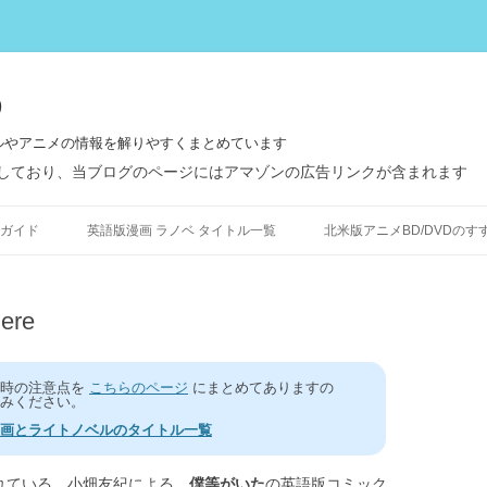
う
ルやアニメの情報を解りやすくまとめています
しており、当ブログのページにはアマゾンの広告リンクが含まれます
コ
ン
ガイド
英語版漫画 ラノベ タイトル一覧
北米版アニメBD/DVDのす
テ
ン
ツ
へ
ス
ere
キ
ッ
プ
う時の注意点を
こちらのページ
にまとめてありますの
みください。
画とライトノベルのタイトル一覧
れている、小畑友紀による、
僕等がいた
の英語版コミック