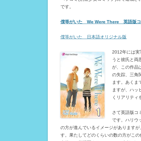
です。
僕等がいた We Were There 英語版
僕等がいた 日本語オリジナル版
2012年に
うと彼氏と両
が、この作品
の失踪、三角
ます。あくま
ますが、ハッ
くリアリティ
さて英語版コ
です。ハリウ
の方が進んでいるイメージがありますが
す。果たしてどのくらいの数の方がこの