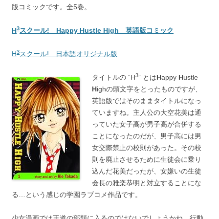
版コミックです。全5巻。
3
H
スクール! Happy Hustle High 英語版コミック
3
H
スクール! 日本語オリジナル版
3
タイトルの “H
” とは
H
appy
H
ustle
H
ighの頭文字をとったものですが、
英語版ではそのままタイトルになっ
ていますね。主人公の大空花美は通
っていた女子高が男子高が合併する
ことになったのだが、男子高には男
女交際禁止の校則があった。その校
則を廃止させるために生徒会に乗り
込んだ花美だったが、女嫌いの生徒
会長の雅楽恭明と対立することにな
る…という感じの学園ラブコメ作品です。
少女漫画では王道の部類に入るのではないでしょうかね。行動