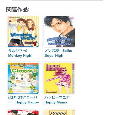
関連作品:
サルヤマっ!
メンズ校 Seiho
Monkey High!
Boys’ High
School!
はぴはぴクローバ
ハッピーマニア
ー Happy Happy
Happy Mania
Clover