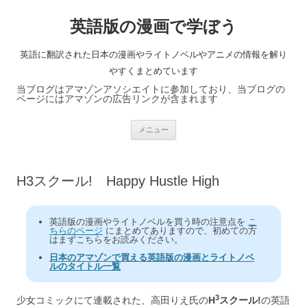
英語版の漫画で学ぼう
英語に翻訳された日本の漫画やライトノベルやアニメの情報を解り
やすくまとめています
当ブログはアマゾンアソシエイトに参加しており、当ブログの
ページにはアマゾンの広告リンクが含まれます
コ
メニュー
ン
テ
ン
ツ
へ
H3スクール! Happy Hustle High
ス
キ
ッ
プ
英語版の漫画やライトノベルを買う時の注意点を
こ
ちらのページ
にまとめてありますので、初めての方
はまずこちらをお読みください。
日本のアマゾンで買える英語版の漫画とライトノベ
ルのタイトル一覧
3
少女コミックにて連載された、高田りえ氏の
H
スクール!
の英語