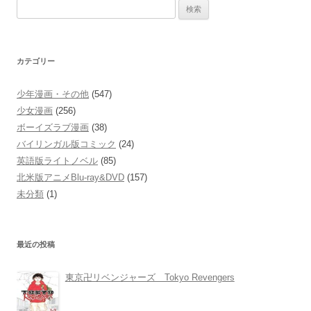
検
索:
カテゴリー
少年漫画・その他
(547)
少女漫画
(256)
ボーイズラブ漫画
(38)
バイリンガル版コミック
(24)
英語版ライトノベル
(85)
北米版アニメBlu-ray&DVD
(157)
未分類
(1)
最近の投稿
東京卍リベンジャーズ Tokyo Revengers