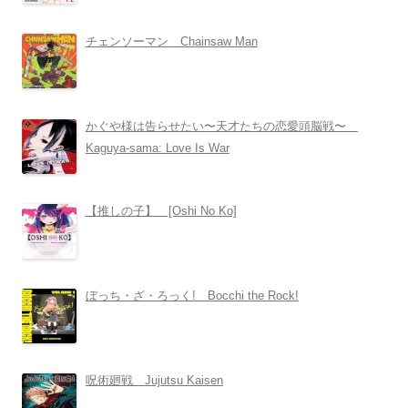
チェンソーマン Chainsaw Man
かぐや様は告らせたい〜天才たちの恋愛頭脳戦〜
Kaguya-sama: Love Is War
【推しの子】 [Oshi No Ko]
ぼっち・ざ・ろっく! Bocchi the Rock!
呪術廻戦 Jujutsu Kaisen