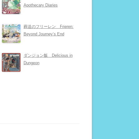
Apothecary Diaries
葬送のフリーレン Frieren:
Beyond Journey’s End
ダンジョン飯 Delicious in
Dungeon