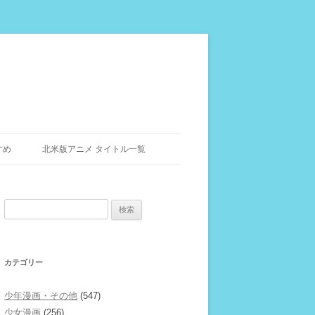
すめ
北米版アニメ タイトル一覧
検
索:
カテゴリー
少年漫画・その他
(547)
少女漫画
(256)