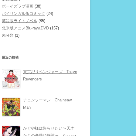
ボーイズラブ漫画
(38)
バイリンガル版コミック
(24)
英語版ライトノベル
(85)
北米版アニメBlu-ray&DVD
(157)
未分類
(1)
最近の投稿
東京卍リベンジャーズ Tokyo
Revengers
チェンソーマン Chainsaw
Man
かぐや様は告らせたい〜天才
たちの恋愛頭脳戦〜 Kaguya-