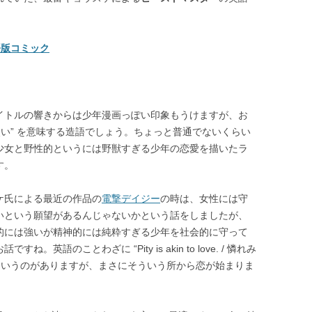
英語版コミック
イトルの響きからは少年漫画っぽい印象もうけますが、お
使い” を意味する造語でしょう。ちょっと普通でないくらい
少女と野性的というには野獣すぎる少年の恋愛を描いたラ
す。
ケ氏による最近の作品の
電撃デイジー
の時は、女性には守
いという願望があるんじゃないかという話をしましたが、
的には強いが精神的には純粋すぎる少年を社会的に守って
すね。英語のことわざに “Pity is akin to love. / 憐れみ
 というのがありますが、まさにそういう所から恋が始まりま