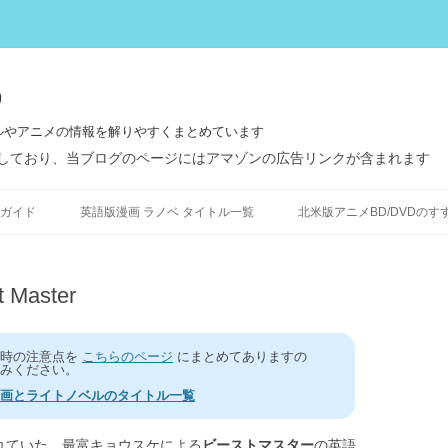
う
ルやアニメの情報を解りやすくまとめています
しており、当ブログのページにはアマゾンの広告リンクが含まれます
コ
ン
ガイド
英語版漫画 ラノベ タイトル一覧
北米版アニメBD/DVDのす
テ
ン
ツ
へ
ス
aster
キ
ッ
プ
う時の注意点を
こちらのページ
にまとめてありますの
みください。
画とライトノベルのタイトル一覧
れていた、最富キョウスケによる
ビーストマスター
の英語