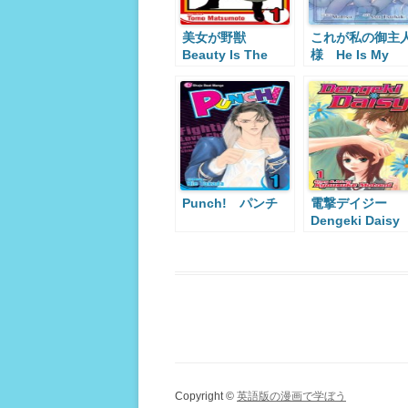
美女が野獣
これが私の御主
Beauty Is The
様 He Is My
Beast
Master
Punch! パンチ
電撃デイジー
Dengeki Daisy
Copyright ©
英語版の漫画で学ぼう