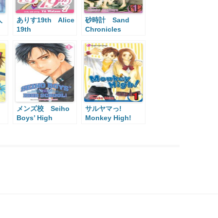
人
ありす19th Alice
砂時計 Sand
19th
Chronicles
メンズ校 Seiho
サルヤマっ!
Boys’ High
Monkey High!
School!