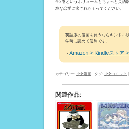
全2巻というボリュームもちょっと英語
粋な恋愛に癒されちゃってください。
英語版の漫画を買うならキンドル版
学時に読めて便利です。
Amazon > Kindleストア > 
・
カテゴリー:
少女漫画
| タグ:
少女コミック
関連作品: