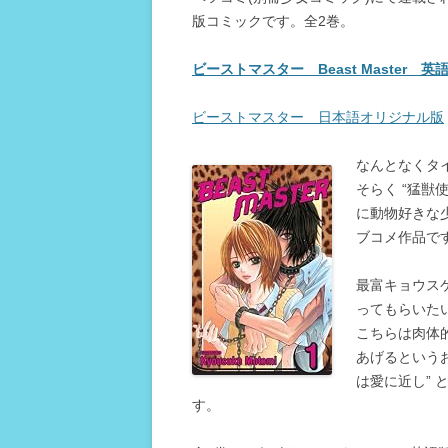
版コミックです。全2巻。
ビーストマスター Beast Master 
ビーストマスター 日本語オリジナル版
なんとなくタ
そらく “猛獣
に動物好きな
ブコメ作品で
最富キョウス
ってもらいた
こちらは肉体
あげるというお話で
は愛に近し”
す。