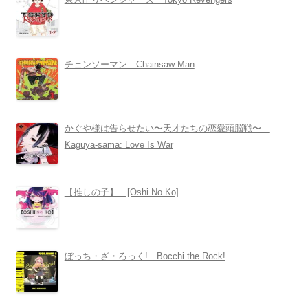
チェンソーマン Chainsaw Man
かぐや様は告らせたい〜天才たちの恋愛頭脳戦〜
Kaguya-sama: Love Is War
【推しの子】 [Oshi No Ko]
ぼっち・ざ・ろっく! Bocchi the Rock!