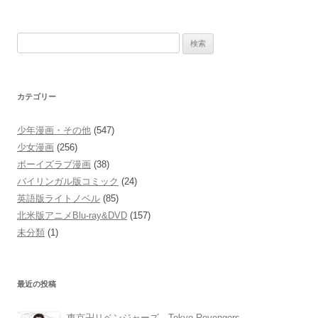
検
索:
カテゴリー
少年漫画・その他
(547)
少女漫画
(256)
ボーイズラブ漫画
(38)
バイリンガル版コミック
(24)
英語版ライトノベル
(85)
北米版アニメBlu-ray&DVD
(157)
未分類
(1)
最近の投稿
東京卍リベンジャーズ Tokyo Revengers