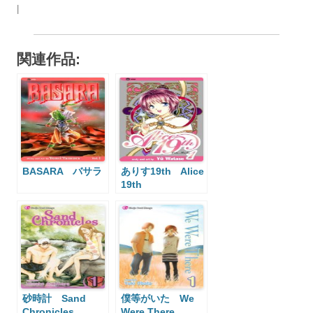
|
関連作品:
BASARA バサラ
ありす19th Alice
19th
砂時計 Sand
僕等がいた We
Chronicles
Were There