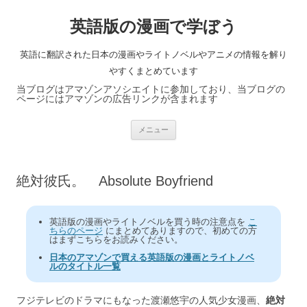
英語版の漫画で学ぼう
英語に翻訳された日本の漫画やライトノベルやアニメの情報を解り
やすくまとめています
当ブログはアマゾンアソシエイトに参加しており、当ブログの
ページにはアマゾンの広告リンクが含まれます
コ
メニュー
ン
テ
ン
ツ
へ
絶対彼氏。 Absolute Boyfriend
ス
キ
ッ
プ
英語版の漫画やライトノベルを買う時の注意点を
こ
ちらのページ
にまとめてありますので、初めての方
はまずこちらをお読みください。
日本のアマゾンで買える英語版の漫画とライトノベ
ルのタイトル一覧
フジテレビのドラマにもなった渡瀬悠宇の人気少女漫画、
絶対