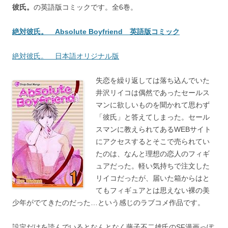
彼氏。
の英語版コミックです。全6巻。
絶対彼氏。 Absolute Boyfriend 英語版コミック
絶対彼氏。 日本語オリジナル版
失恋を繰り返しては落ち込んでいた
井沢リイコは偶然であったセールス
マンに欲しいものを聞かれて思わず
「彼氏」と答えてしまった。セール
スマンに教えられてあるWEBサイト
にアクセスするとそこで売られてい
たのは、なんと理想の恋人のフィギ
ュアだった。軽い気持ちで注文した
リイコだったが、届いた箱からはと
てもフィギュアとは思えない裸の美
少年がでてきたのだった…という感じのラブコメ作品です。
設定だけを読んでいるとなんとなく藤子不二雄氏のSF漫画っぽ