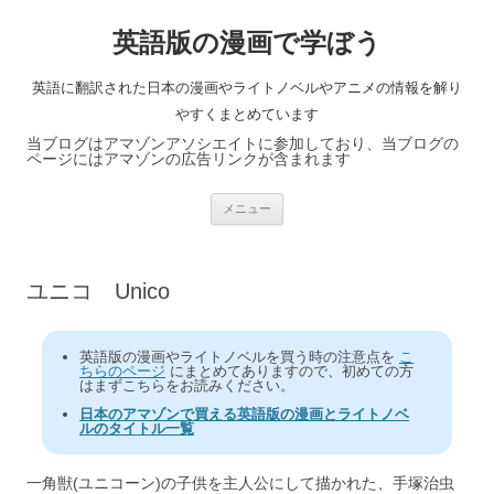
英語版の漫画で学ぼう
英語に翻訳された日本の漫画やライトノベルやアニメの情報を解り
やすくまとめています
当ブログはアマゾンアソシエイトに参加しており、当ブログの
ページにはアマゾンの広告リンクが含まれます
コ
メニュー
ン
テ
ン
ツ
へ
ユニコ Unico
ス
キ
ッ
プ
英語版の漫画やライトノベルを買う時の注意点を
こ
ちらのページ
にまとめてありますので、初めての方
はまずこちらをお読みください。
日本のアマゾンで買える英語版の漫画とライトノベ
ルのタイトル一覧
一角獣(ユニコーン)の子供を主人公にして描かれた、手塚治虫