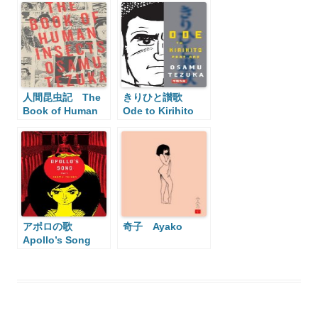
人間昆虫記 The
きりひと讃歌
Book of Human
Ode to Kirihito
Insects
アポロの歌
奇子 Ayako
Apollo’s Song