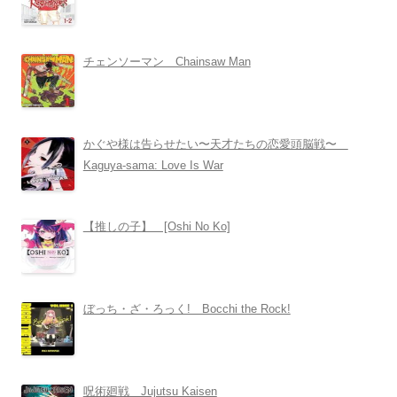
チェンソーマン Chainsaw Man
かぐや様は告らせたい〜天才たちの恋愛頭脳戦〜
Kaguya-sama: Love Is War
【推しの子】 [Oshi No Ko]
ぼっち・ざ・ろっく! Bocchi the Rock!
呪術廻戦 Jujutsu Kaisen