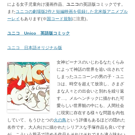
による女子児童向け漫画作品、
ユニコ
の英語版コミックです。
また
ユニコの劇場版2作と短編映画を収録した北米版アニメブル
ーレイ
もあります(※
国コード規制
に注意)。
ユニコ Unico 英語版コミック
ユニコ 日本語オリジナル版
女神ビーナスのいじわるなたくらみ
によって神話の世界を追い出されて
しまったユニコーンの男の子・ユニ
コは、時空を超えて放浪し、さまざ
まな人々との出会いと別れを繰り返
す…。メルヘンチックに描かれた可
愛らしい世界観の中にも、人間社会
に現実に存在する様々な問題を内包
していて、もうひとつの
火の鳥
という評価もあるほどの隠れた
名作です。大人向けに描かれたシリアスな手塚作品も良いです
が、こういう親子で読める作品もそれはそれでまた違う味わい