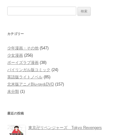
検
索:
カテゴリー
少年漫画・その他
(547)
少女漫画
(256)
ボーイズラブ漫画
(38)
バイリンガル版コミック
(24)
英語版ライトノベル
(85)
北米版アニメBlu-ray&DVD
(157)
未分類
(1)
最近の投稿
東京卍リベンジャーズ Tokyo Revengers