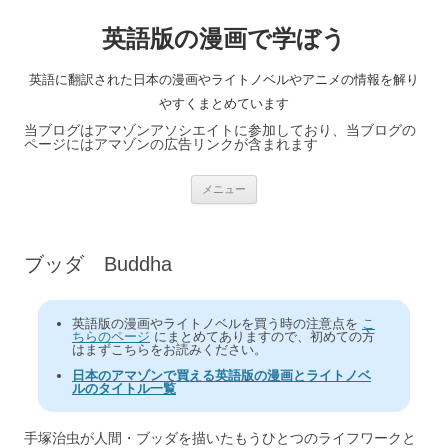
英語版の漫画で学ぼう
英語に翻訳された日本の漫画やライトノベルやアニメの情報を解り
やすくまとめています
当ブログはアマゾンアソシエイトに参加しており、当ブログの
ページにはアマゾンの広告リンクが含まれます
コ
メニュー
ン
テ
ン
ツ
へ
ブッダ Buddha
ス
キ
ッ
プ
英語版の漫画やライトノベルを買う時の注意点を
こ
ちらのページ
にまとめてありますので、初めての方
はまずこちらをお読みください。
日本のアマゾンで買える英語版の漫画とライトノベ
ルのタイトル一覧
手塚治虫が人間・ブッダを描いたもうひとつのライフワークと