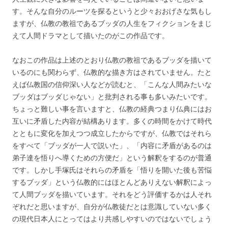
す。そんな自分のルーツを探るというと少々おおげさな気もし
ますが、仏教の教祖であるブッダの人生をフィクションをまじ
えて人間ドラマとして描いたのがこの作品です。
なおこの作品は上述のとおり仏教の教祖であるブッダを描いて
いるのにも関わらず、仏教的な描き方はされていません。たと
えば仏教国の信仰深い人などが読むと、「こんな人間みたいな
ブッダはブッダじゃない」と批判される事も多いみたいです。
ちょっと難しい事を言いますと、仏教の経典つまり仏典にはお
互いに矛盾した内容が結構あります。多くの時間をかけて時代
とともに変化を加えつつ成立したからですが、仏教ではそれら
をすべて「ブッダが一人で説いた」、「内容に矛盾があるのは
弟子達を悟りへ導くための方便だ」という解釈をするのが普通
です。しかし手塚氏はそれらの矛盾を「悟りを開いた後も苦悩
するブッダ」という仏教的にはほとんどありえない解釈によっ
て人間ブッダを描いています。それをどう評価するかは人それ
ぞれだと思いますが、自分が仏教徒だとは意識していない多く
の現代日本人にとってはより共感しやすいのではないでしょう