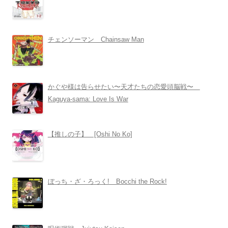
チェンソーマン Chainsaw Man
かぐや様は告らせたい〜天才たちの恋愛頭脳戦〜
Kaguya-sama: Love Is War
【推しの子】 [Oshi No Ko]
ぼっち・ざ・ろっく! Bocchi the Rock!