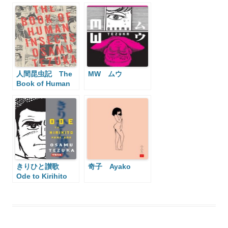
人間昆虫記 The
MW ムウ
Book of Human
Insects
きりひと讃歌
奇子 Ayako
Ode to Kirihito