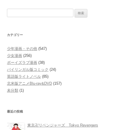
検
索:
カテゴリー
少年漫画・その他
(547)
少女漫画
(256)
ボーイズラブ漫画
(38)
バイリンガル版コミック
(24)
英語版ライトノベル
(85)
北米版アニメBlu-ray&DVD
(157)
未分類
(1)
最近の投稿
東京卍リベンジャーズ Tokyo Revengers