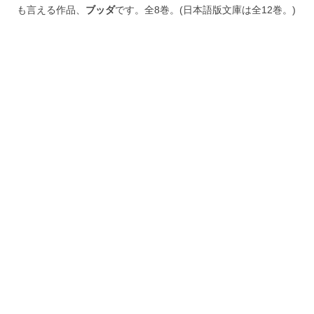
も言える作品、
ブッダ
です。全8巻。(日本語版文庫は全12巻。)