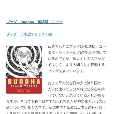
ブッダ Buddha 英語版コミック
ブッダ 日本語オリジナル版
仏典をもとにブッダ(お釈迦様、ゴー
タマ・シッダールダ)の生涯を描いて
いるのですが、聖人としてのブッダ
ではなく、より人間らしく苦悩する
ブッダを描いています。
およそ平均的な日本人は諸外国の
人々に比べて自分が特に信仰心を持
っていないと思っているふしがあり
ますが、それでも長年日本で培われてきた精神文化というのは
受けついでいるものです。その中でも仏教は日本人の死生観・
人生観に大きな影響を与えていることは間違いないと思いま