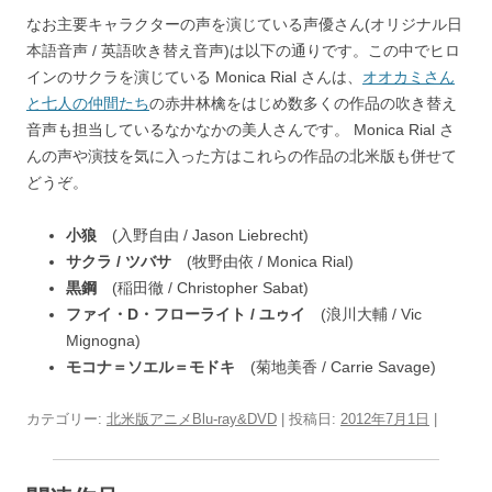
なお主要キャラクターの声を演じている声優さん(オリジナル日
本語音声 / 英語吹き替え音声)は以下の通りです。この中でヒロ
インのサクラを演じている Monica Rial さんは、
オオカミさん
と七人の仲間たち
の赤井林檎をはじめ数多くの作品の吹き替え
音声も担当しているなかなかの美人さんです。 Monica Rial さ
んの声や演技を気に入った方はこれらの作品の北米版も併せて
どうぞ。
小狼
(入野自由 / Jason Liebrecht)
サクラ / ツバサ
(牧野由依 / Monica Rial)
黒鋼
(稲田徹 / Christopher Sabat)
ファイ・D・フローライト / ユゥイ
(浪川大輔 / Vic
Mignogna)
モコナ＝ソエル＝モドキ
(菊地美香 / Carrie Savage)
カテゴリー:
北米版アニメBlu-ray&DVD
| 投稿日:
2012年7月1日
|