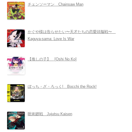
チェンソーマン Chainsaw Man
かぐや様は告らせたい〜天才たちの恋愛頭脳戦〜
Kaguya-sama: Love Is War
【推しの子】 [Oshi No Ko]
ぼっち・ざ・ろっく! Bocchi the Rock!
呪術廻戦 Jujutsu Kaisen