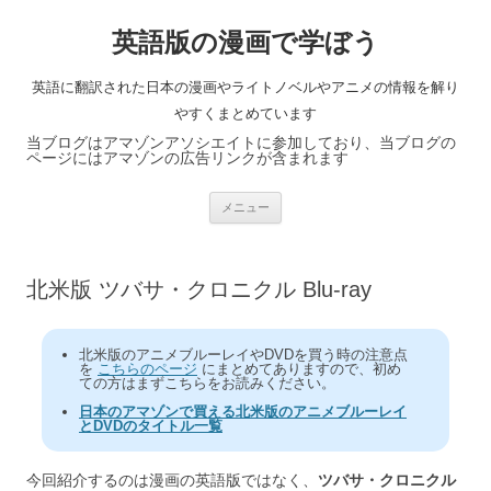
英語版の漫画で学ぼう
英語に翻訳された日本の漫画やライトノベルやアニメの情報を解り
やすくまとめています
当ブログはアマゾンアソシエイトに参加しており、当ブログの
ページにはアマゾンの広告リンクが含まれます
コ
メニュー
ン
テ
ン
ツ
へ
北米版 ツバサ・クロニクル Blu-ray
ス
キ
ッ
プ
北米版のアニメブルーレイやDVDを買う時の注意点
を
こちらのページ
にまとめてありますので、初め
ての方はまずこちらをお読みください。
日本のアマゾンで買える北米版のアニメブルーレイ
とDVDのタイトル一覧
今回紹介するのは漫画の英語版ではなく、
ツバサ・クロニクル