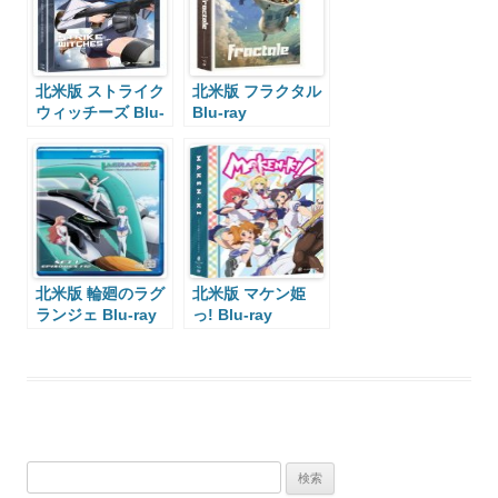
北米版 ストライク
北米版 フラクタル
ウィッチーズ Blu-
Blu-ray
ray
北米版 輪廻のラグ
北米版 マケン姫
ランジェ Blu-ray
っ! Blu-ray
検