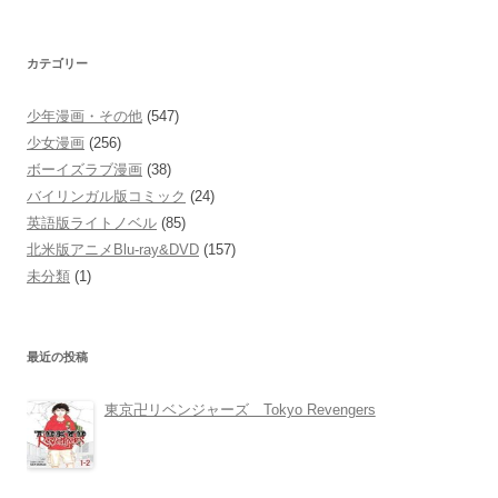
索:
カテゴリー
少年漫画・その他
(547)
少女漫画
(256)
ボーイズラブ漫画
(38)
バイリンガル版コミック
(24)
英語版ライトノベル
(85)
北米版アニメBlu-ray&DVD
(157)
未分類
(1)
最近の投稿
東京卍リベンジャーズ Tokyo Revengers