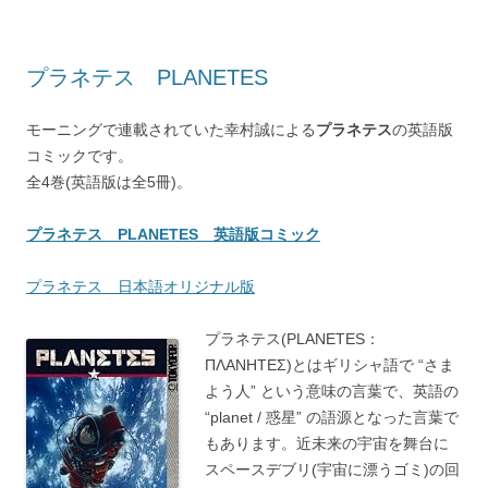
プラネテス PLANETES
モーニングで連載されていた幸村誠による
プラネテス
の英語版
コミックです。
全4巻(英語版は全5冊)。
プラネテス PLANETES 英語版コミック
プラネテス 日本語オリジナル版
プラネテス(PLANETES：
ΠΛΑΝΗΤΕΣ)とはギリシャ語で “さま
よう人” という意味の言葉で、英語の
“planet / 惑星” の語源となった言葉で
もあります。近未来の宇宙を舞台に
スペースデブリ(宇宙に漂うゴミ)の回