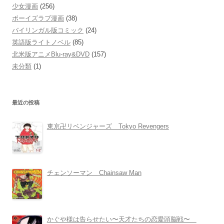
少女漫画
(256)
ボーイズラブ漫画
(38)
バイリンガル版コミック
(24)
英語版ライトノベル
(85)
北米版アニメBlu-ray&DVD
(157)
未分類
(1)
最近の投稿
東京卍リベンジャーズ Tokyo Revengers
チェンソーマン Chainsaw Man
かぐや様は告らせたい〜天才たちの恋愛頭脳戦〜