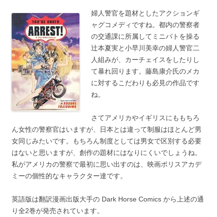
婦人警官を題材としたアクションギ
ャグコメディですね。都内の警察者
の交通課に所属してミニパトを操る
辻本夏実と小早川美幸の婦人警官二
人組みが、カーチェイスをしたりし
て暴れ回ります。藤島康介氏のメカ
に対するこだわりも必見の作品です
ね。
さてアメリカやイギリスにももちろ
ん女性の警察官はいますが、日本とは違って制服はほとんど男
女同じみたいです。もちろん制度としては男女で区別する必要
はないと思いますが、創作の題材にはなりにくいでしょうね。
私がアメリカの警察で最初に思い出すのは、映画ポリスアカデ
ミーの個性的なキャラクター達です。
英語版は翻訳漫画出版大手の Dark Horse Comics から上述の通
り全2巻が発売されています。