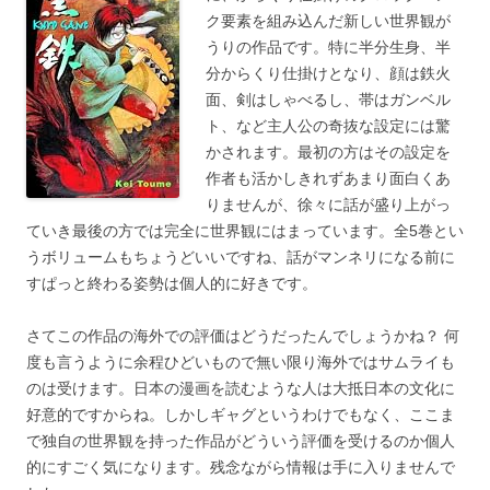
ク要素を組み込んだ新しい世界観が
うりの作品です。特に半分生身、半
分からくり仕掛けとなり、顔は鉄火
面、剣はしゃべるし、帯はガンベル
ト、など主人公の奇抜な設定には驚
かされます。最初の方はその設定を
作者も活かしきれずあまり面白くあ
りませんが、徐々に話が盛り上がっ
ていき最後の方では完全に世界観にはまっています。全5巻とい
うボリュームもちょうどいいですね、話がマンネリになる前に
すぱっと終わる姿勢は個人的に好きです。
さてこの作品の海外での評価はどうだったんでしょうかね？ 何
度も言うように余程ひどいもので無い限り海外ではサムライも
のは受けます。日本の漫画を読むような人は大抵日本の文化に
好意的ですからね。しかしギャグというわけでもなく、ここま
で独自の世界観を持った作品がどういう評価を受けるのか個人
的にすごく気になります。残念ながら情報は手に入りませんで