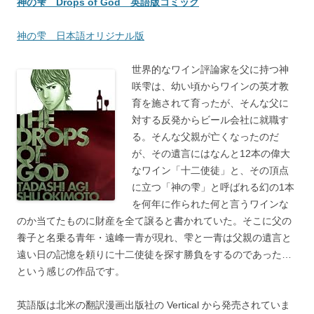
神の雫 Drops of God 英語版コミック
神の雫 日本語オリジナル版
世界的なワイン評論家を父に持つ神
咲雫は、幼い頃からワインの英才教
育を施されて育ったが、そんな父に
対する反発からビール会社に就職す
る。そんな父親が亡くなったのだ
が、その遺言にはなんと12本の偉大
なワイン「十二使徒」と、その頂点
に立つ「神の雫」と呼ばれる幻の1本
を何年に作られた何と言うワインな
のか当てたものに財産を全て譲ると書かれていた。そこに父の
養子と名乗る青年・遠峰一青が現れ、雫と一青は父親の遺言と
遠い日の記憶を頼りに十二使徒を探す勝負をするのであった…
という感じの作品です。
英語版は北米の翻訳漫画出版社の Vertical から発売されていま