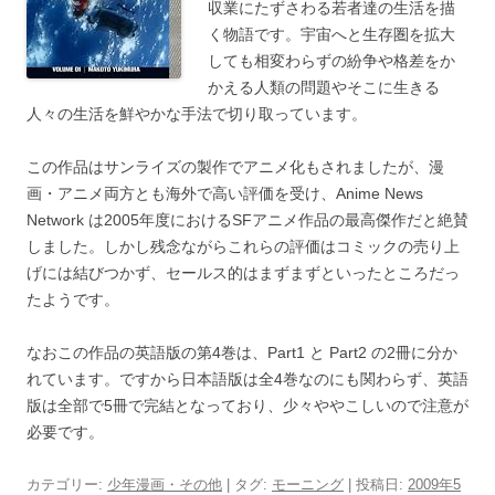
収業にたずさわる若者達の生活を描
く物語です。宇宙へと生存圏を拡大
しても相変わらずの紛争や格差をか
かえる人類の問題やそこに生きる
人々の生活を鮮やかな手法で切り取っています。
この作品はサンライズの製作でアニメ化もされましたが、漫
画・アニメ両方とも海外で高い評価を受け、Anime News
Network は2005年度におけるSFアニメ作品の最高傑作だと絶賛
しました。しかし残念ながらこれらの評価はコミックの売り上
げには結びつかず、セールス的はまずまずといったところだっ
たようです。
なおこの作品の英語版の第4巻は、Part1 と Part2 の2冊に分か
れています。ですから日本語版は全4巻なのにも関わらず、英語
版は全部で5冊で完結となっており、少々ややこしいので注意が
必要です。
カテゴリー:
少年漫画・その他
| タグ:
モーニング
| 投稿日:
2009年5