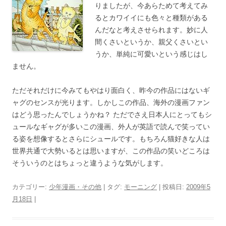
りましたが、今あらためて考えてみ
るとカワイイにも色々と種類がある
んだなと考えさせられます。妙に人
間くさいというか、親父くさいとい
うか、単純に可愛いという感じはし
ません。
ただそれだけに今みてもやはり面白く、昨今の作品にはないギ
ャグのセンスが光ります。しかしこの作品、海外の漫画ファン
はどう思ったんでしょうかね？ ただでさえ日本人にとってもシ
ュールなギャグが多いこの漫画、外人が英語で読んで笑ってい
る姿を想像するとさらにシュールです。もちろん猫好きな人は
世界共通で大勢いるとは思いますが、この作品の笑いどころは
そういうのとはちょっと違うような気がします。
カテゴリー:
少年漫画・その他
| タグ:
モーニング
| 投稿日:
2009年5
月18日
|