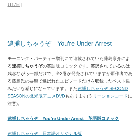
月17日
|
逮捕しちゃうぞ You’re Under Arrest
モーニング・パーティー増刊にて連載されていた藤島康介によ
る
逮捕しちゃうぞ
の英語版コミックです。英訳されているのは
残念ながら一部だけで、全2巻が発売されていますが原作者であ
る藤島氏の要望で選ばれたエピソードだけを収録したベスト集
みたいな感じになっています。また
逮捕しちゃうぞ SECOND
SEASONの北米版アニメDVD
もあります(※
リージョンコード
に
注意)。
逮捕しちゃうぞ You’re Under Arrest 英語版コミック
逮捕しちゃうぞ 日本語オリジナル版