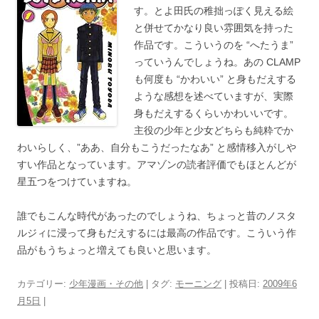
す。とよ田氏の稚拙っぽく見える絵
と併せてかなり良い雰囲気を持った
作品です。こういうのを “へたうま”
っていうんでしょうね。あの CLAMP
も何度も “かわいい” と身もだえする
ような感想を述べていますが、実際
身もだえするくらいかわいいです。
主役の少年と少女どちらも純粋でか
わいらしく、”ああ、自分もこうだったなあ” と感情移入がしや
すい作品となっています。アマゾンの読者評価でもほとんどが
星五つをつけていますね。
誰でもこんな時代があったのでしょうね、ちょっと昔のノスタ
ルジィに浸って身もだえするには最高の作品です。こういう作
品がもうちょっと増えても良いと思います。
カテゴリー:
少年漫画・その他
| タグ:
モーニング
| 投稿日:
2009年6
月5日
|