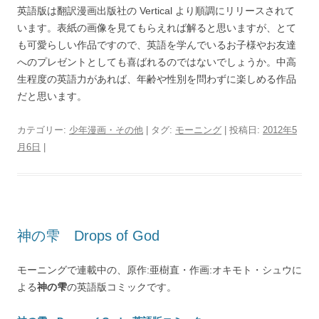
英語版は翻訳漫画出版社の Vertical より順調にリリースされて
います。表紙の画像を見てもらえれば解ると思いますが、とて
も可愛らしい作品ですので、英語を学んでいるお子様やお友達
へのプレゼントとしても喜ばれるのではないでしょうか。中高
生程度の英語力があれば、年齢や性別を問わずに楽しめる作品
だと思います。
カテゴリー:
少年漫画・その他
| タグ:
モーニング
| 投稿日:
2012年5
月6日
|
神の雫 Drops of God
モーニングで連載中の、原作:亜樹直・作画:オキモト・シュウに
よる
神の雫
の英語版コミックです。