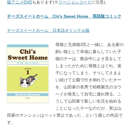
版アニメDVD
もあります(※
リージョンコード
に注意)。
チーズスイートホーム Chi’s Sweet Home 英語版コミック
チーズスイートホーム 日本語オリジナル版
母猫と兄弟猫2匹と一緒に、ある家の
飼い猫として幸福に暮らしていた子
猫のチーは、散歩中によそ見をして
しまったがために母猫とはぐれ、迷
子になってしまう。そうしてさまよ
い続けて公園で行き倒れていたチー
を、山田家の長男で幼稚園児のヨウ
ヘイが発見して自宅に連れ帰る。こ
うして山田家で新しい生活を始める
ことになったチーなのだが、実は山
田家のマンションはペット禁止であった…という感じの作品で
す。