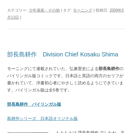
カテゴリー:
少年漫画・その他
| タグ:
モーニング
| 投稿日:
2009年5
月13日
|
部長島耕作 Division Chief Kosaku Shima
モーニングにて連載されていた、弘兼憲史による
部長島耕作
の
バイリンガル版コミックです。日本語と英語の両方のセリフが
書かれていて、洋書初心者にやさしく読めるようにできていま
す。バイリンガル版は全5巻です。
部長島耕作 バイリンガル版
島耕作シリーズ 日本語オリジナル版
もともとは 課長島耕作 でしたね。主