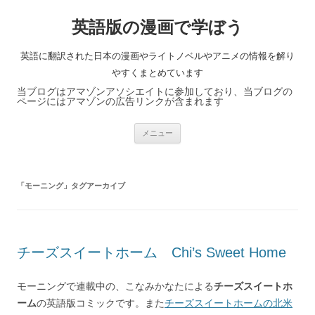
英語版の漫画で学ぼう
英語に翻訳された日本の漫画やライトノベルやアニメの情報を解り
やすくまとめています
当ブログはアマゾンアソシエイトに参加しており、当ブログの
ページにはアマゾンの広告リンクが含まれます
コ
メニュー
ン
テ
ン
ツ
へ
「
モーニング
」タグアーカイブ
ス
キ
ッ
プ
チーズスイートホーム Chi’s Sweet Home
モーニングで連載中の、こなみかなたによる
チーズスイートホ
ーム
の英語版コミックです。また
チーズスイートホームの北米