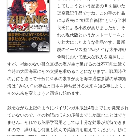
してしまうという歴史の if を描いた
架空戦記作品ですね。この手の作品
には過去に “戦国自衛隊” という半村
良氏による小説がありましたが、そ
れの現代版というかストーリーをよ
り壮大にしたような作品です。最新
鋭のイージス艦 “みらい” は太平洋戦
争時において絶大な戦力を発揮しま
すが、補給のない孤立無援の艦が生き延びるのは不可能に近く
当時の大国海軍にその支援を求めることになります。戦国時代
のお侍と違って十分に科学の素養がある海軍通信参謀の草加拓
海は “みらい” の存在と日本を待ち受ける未来を知る事により、
その未来を変えようと画策し始めます。
残念ながら上記のようにバイリンガル版は4巻までしか発売され
ていないので、その物語のほんの序盤までしか読むことはでき
ません。それでも英語学習用としては十分な効果が期待できま
すので、繰り返し何度も読んで英語力を鍛えてください。妙に