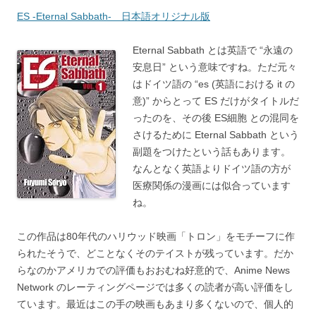
ES -Eternal Sabbath- 日本語オリジナル版
Eternal Sabbath とは英語で “永遠の
安息日” という意味ですね。ただ元々
はドイツ語の “es (英語における it の
意)” からとって ES だけがタイトルだ
ったのを、その後 ES細胞 との混同を
さけるために Eternal Sabbath という
副題をつけたという話もあります。
なんとなく英語よりドイツ語の方が
医療関係の漫画には似合っています
ね。
この作品は80年代のハリウッド映画「トロン」をモチーフに作
られたそうで、どことなくそのテイストが残っています。だか
らなのかアメリカでの評価もおおむね好意的で、Anime News
Network のレーティングページでは多くの読者が高い評価をし
ています。最近はこの手の映画もあまり多くないので、個人的