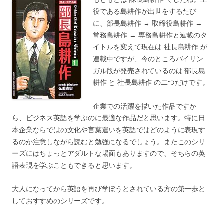
役である島耕作が出世をするたび
に、部長島耕作 → 取締役島耕作 →
常務島耕作 → 専務島耕作と連載のタ
イトルを変えて現在は 社長島耕作 が
連載中ですが、今のところバイリン
ガル版が発売されているのは 部長島
耕作 と 社長島耕作 の二つだけです。
企業での活躍を描いた作品ですか
ら、ビジネス英語を学ぶのに最適な作品だと思います。特に日
本企業ならではの文化や言葉遣いを英語ではどのように表現す
るのか注意しながら読むと勉強になるでしょう。またこのシリ
ーズにはちょっとアダルトな場面もありますので、そちらの英
語表現を学ぶこともできると思います。
大人になってから英語を再び学ぼうとされている方の第一歩と
しておすすめのシリーズです。