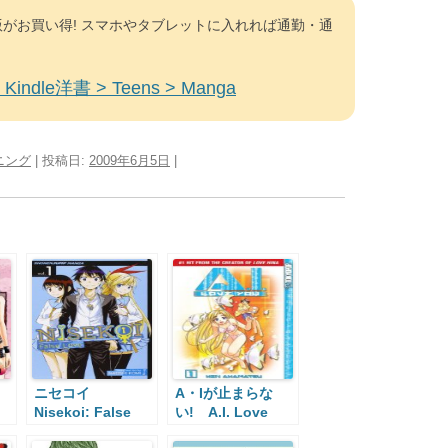
がお買い得! スマホやタブレットに入れれば通勤・通
Kindle洋書 > Teens > Manga
ニング
| 投稿日:
2009年6月5日
|
ニセコイ
A・Iが止まらな
Nisekoi: False
い! A.I. Love
Love
You