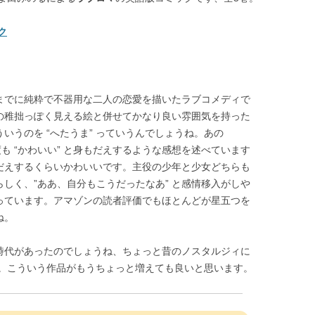
ク
までに純粋で不器用な二人の恋愛を描いたラブコメディで
の稚拙っぽく見える絵と併せてかなり良い雰囲気を持った
いうのを “へたうま” っていうんでしょうね。あの
何度も “かわいい” と身もだえするような感想を述べています
だえするくらいかわいいです。主役の少年と少女どちらも
らしく、”ああ、自分もこうだったなあ” と感情移入がしや
っています。アマゾンの読者評価でもほとんどが星五つを
ね。
時代があったのでしょうね、ちょっと昔のノスタルジィに
。こういう作品がもうちょっと増えても良いと思います。