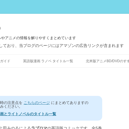
う
ルやアニメの情報を解りやすくまとめています
しており、当ブログのページにはアマゾンの広告リンクが含まれます
コ
ン
ガイド
英語版漫画 ラノベ タイトル一覧
北米版アニメBD/DVDのす
テ
ン
ツ
へ
ス
キ
ッ
プ
う時の注意点を
こちらのページ
にまとめてありますの
みください。
画とライトノベルのタイトル一覧
よ田みのるによる
ラブロマ
の英語版コミックです、全5巻。