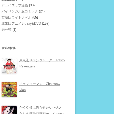
ボーイズラブ漫画
(38)
バイリンガル版コミック
(24)
英語版ライトノベル
(85)
北米版アニメBlu-ray&DVD
(157)
未分類
(1)
最近の投稿
東京卍リベンジャーズ Tokyo
Revengers
チェンソーマン Chainsaw
Man
かぐや様は告らせたい〜天才
たちの恋愛頭脳戦〜 Kaguya-