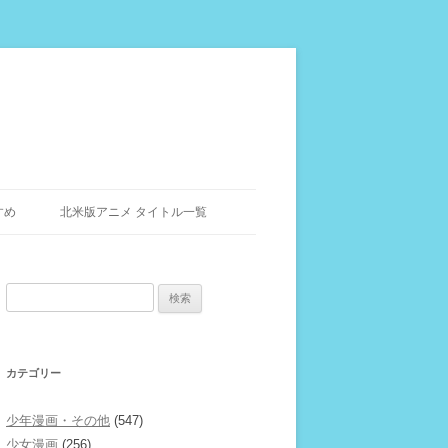
すめ
北米版アニメ タイトル一覧
検
索:
カテゴリー
少年漫画・その他
(547)
少女漫画
(256)