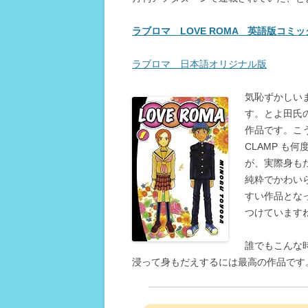
ラブロマ LOVE ROMA 英語版コミッ
ラブロマ 日本語オリジナル版
気恥ずかしい
す。とよ田氏
作品です。こう
CLAMP も
が、実際身も
純粋でかわい
すい作品とな
つけています
誰でもこんな
浸って身もだえするには最高の作品です