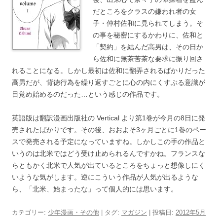
だところをクラスの嫌われ者の女
子・仲村佐和に見られてしまう。そ
の事を秘密にするかわりに、佐和と
「契約」を結んだ高男は、その日か
ら佐和に無茶苦茶な要求に振り回さ
れることになる。しかし最初は佐和に翻弄されるばかりだった
高男だが、背徳行為を繰り返すごとに心の内にくすぶる意識が
目覚め始めるのだった…という感じの作品です。
英語版は翻訳漫画出版社の Vertical より第1巻が今月の8日に発
売されたばかりです。その後、おおよそ3ヶ月ごとに1巻のペー
スで発売される予定になっていますね。しかしこの手の作品と
いうのは北米ではどう受け止められるんですかね。フランスな
らともかく北米で人気が出ているところをちょっと想像しにく
いような気がします。逆にこういう作品が人気が出るような
ら、「北米、始まったな」って個人的には思います。
カテゴリー:
少年漫画・その他
| タグ:
マガジン
| 投稿日:
2012年5月