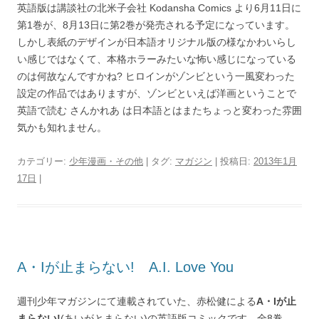
英語版は講談社の北米子会社 Kodansha Comics より6月11日に
第1巻が、8月13日に第2巻が発売される予定になっています。
しかし表紙のデザインが日本語オリジナル版の様なかわいらし
い感じではなくて、本格ホラーみたいな怖い感じになっている
のは何故なんですかね? ヒロインがゾンビという一風変わった
設定の作品ではありますが、ゾンビといえば洋画ということで
英語で読む さんかれあ は日本語とはまたちょっと変わった雰囲
気かも知れません。
カテゴリー:
少年漫画・その他
| タグ:
マガジン
| 投稿日:
2013年1月
17日
|
A・Iが止まらない! A.I. Love You
週刊少年マガジンにて連載されていた、赤松健による
A・Iが止
まらない!
(あいがとまらない)の英語版コミックです。全8巻。