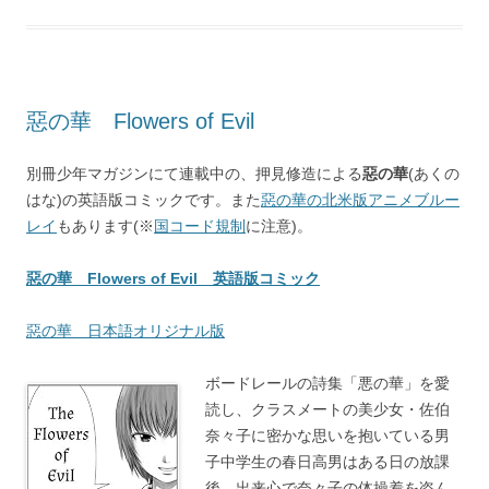
惡の華 Flowers of Evil
別冊少年マガジンにて連載中の、押見修造による
惡の華
(あくの
はな)の英語版コミックです。また
惡の華の北米版アニメブルー
レイ
もあります(※
国コード規制
に注意)。
惡の華 Flowers of Evil 英語版コミック
惡の華 日本語オリジナル版
ボードレールの詩集「悪の華」を愛
読し、クラスメートの美少女・佐伯
奈々子に密かな思いを抱いている男
子中学生の春日高男はある日の放課
後、出来心で奈々子の体操着を盗ん