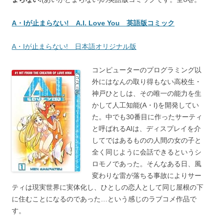
A・Iが止まらない! A.I. Love You 英語版コミック
A・Iが止まらない! 日本語オリジナル版
コンピューターのプログラミング以
外にはなんの取り得もない高校生・
神戸ひとしは、その唯一の能力を生
かして人工知能(A・I)を開発してい
た。中でも30番目に作ったサーティ
と呼ばれるAIは、ディスプレイを介
してではあるものの人間の女の子と
全く同じように会話できるというシ
ロモノであった。そんなある日、風
変わりな雷が落ちる事故によりサー
ティは現実世界に実体化し、ひとしの恋人として同じ屋根の下
に住むことになるのであった…という感じのラブコメ作品で
す。