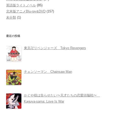
英語版ライトノベル
(85)
北米版アニメBlu-ray&DVD
(157)
未分類
(1)
最近の投稿
東京卍リベンジャーズ Tokyo Revengers
チェンソーマン Chainsaw Man
かぐや様は告らせたい〜天才たちの恋愛頭脳戦〜
Kaguya-sama: Love Is War