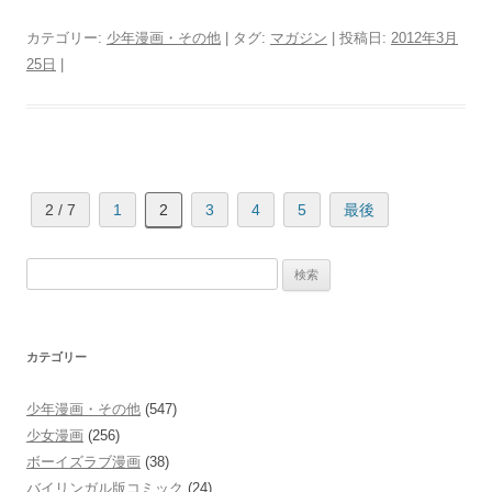
カテゴリー:
少年漫画・その他
| タグ:
マガジン
| 投稿日:
2012年3月
25日
|
2 / 7
1
2
3
4
5
最後
検
索:
カテゴリー
少年漫画・その他
(547)
少女漫画
(256)
ボーイズラブ漫画
(38)
バイリンガル版コミック
(24)