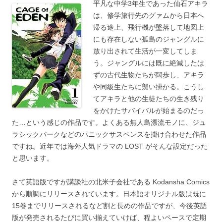
平凡な中学3年生であった仙石アキラ
は、修学旅行先のグァムから日本へ
帰る途上、飛行機が墜落して地図上
にも存在しない孤島のジャングルに
放り出されて生活が一変してしま
う。ジャングルには既に絶滅したは
ずの古代生物たちが闊歩し、アキラ
や同級生たちに襲い掛かる。こうし
てアキラと他の生徒たちの生き残り
をかけたサバイバルが始まるのだっ
た…という感じの作品です。よくある無人島漂流モノに、ジュ
ラシックパークなどのパニックサスペンスを掛け合わせた作品
ですね。近年では海外人気ドラマの LOST がそんな設定だった
と思います。
さて英語版ですが講談社の北米子会社である Kodansha Comics
から順調にリリースされています。日本語オリジナル版は既に
15巻までリリースされるなど割と長めの作品ですが、今後英語
版が発売されるたびに買い揃えていけば、程よいペースで定期