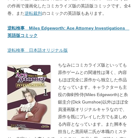
の作画で漫画化したコミカライズ版の英語版コミックです。全4
巻。また
逆転裁判
のコミックの英語版もあります。
逆転検事 Miles Edgeworth: Ace Attorney Investigations
英語版コミック
逆転検事 日本語オリジナル版
ちなみにコミカライズ版といっても
原作ゲームとの関連性は薄く、内容
もほぼ完全に原作から独立した作品
となっています。キャラクターも主
役の御剣怜侍(Miles Edgeworth)と糸
鋸圭介(Dick Gumshoe)以外はほぼ全
員漫画版オリジナルキャラなので、
原作を既にプレイした方でも楽しめ
る内容となっています。また脚本を
担当した黒田研二氏が本職のミステ