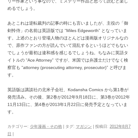
リー作家という事なので、ミステリー作品と思って読むと楽し
めるでしょう。
あとこれは逆転裁判の記事の時にも言いましたが、主役の「御
剣怜侍」の名前は英語版では “Miles Edgeworth” となっていま
す。上述のとおり登場人物のほとんどは漫画版オリジナルなの
で、原作ファンの方が読んでいて混乱するというほどでもない
でしょうが最初は違和感を感じるでしょうね。ちなみに英語タ
イトルの “Ace Attorney” ですが、米国では弁護士だけでなく検
察官も “attorney (prosecuting attorney, prosecutor)” と呼びま
す。
英語版は講談社の北米子会社、Kodansha Comics から第1巻が
発売済み。その後、第2巻が2012年9月18日に、第3巻が2012年
11月13日に、第4巻が2013年1月22日に発売予定となっていま
す。
カテゴリー:
少年漫画・その他
| タグ:
マガジン
| 投稿日:
2012年8月7
日
|