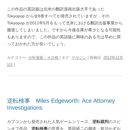
この作品の英語版は北米の翻訳漫画出版大手であった
Tokyopop から全8巻すべてが発売されていますが、その
Tokyopop が2011年5月をもって北米における翻訳出版事業から
撤退してしまいました。ですから今後在庫が希少となる可能性
もありますので、この作品の英語版に興味のある方は早めに買
っておかれた方が良いでしょう。
カテゴリー:
少年漫画・その他
| タグ:
マガジン
| 投稿日:
2012年12月
1日
|
逆転検事 Miles Edgeworth: Ace Attorney
Investigations
カプコンから発売された人気ゲームシリーズ、
逆転裁判
のスピ
ンオフ作品、
逆転検事
の世界を、黒田研二の脚本・前川かずお