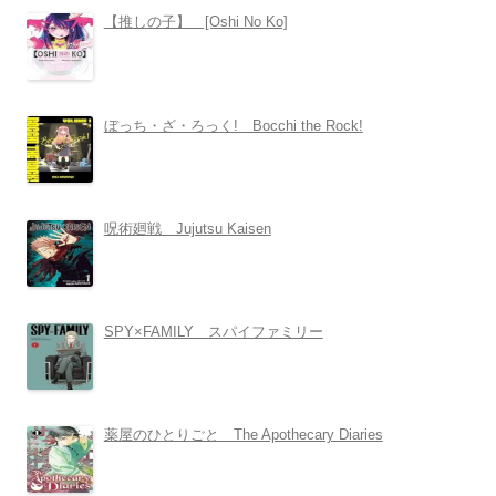
【推しの子】 [Oshi No Ko]
ぼっち・ざ・ろっく! Bocchi the Rock!
呪術廻戦 Jujutsu Kaisen
SPY×FAMILY スパイファミリー
薬屋のひとりごと The Apothecary Diaries