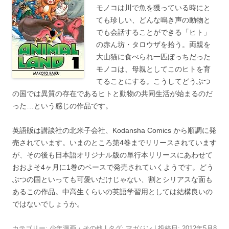
モノコは川で魚を獲っている時にと
ても珍しい、どんな鳴き声の動物と
でも会話することができる「ヒト」
の赤ん坊・タロウザを拾う。両親を
大山猫に食べられ一匹ぼっちだった
モノコは、母親としてこのヒトを育
てることにする。こうしてどうぶつ
の国では異質の存在であるヒトと動物の共同生活が始まるのだ
った…という感じの作品です。
英語版は講談社の北米子会社、Kodansha Comics から順調に発
売されています。いまのところ第4巻までリリースされています
が、その後も日本語オリジナル版の単行本リリースにあわせて
おおよそ4ヶ月に1巻のペースで発売されていくようです。どう
ぶつの国といっても可愛いだけじゃない、割とシリアスな面も
あるこの作品。中高生くらいの英語学習用としては結構良いの
ではないでしょうか。
カテゴリー:
少年漫画・その他
| タグ:
マガジン
| 投稿日:
2012年5月8