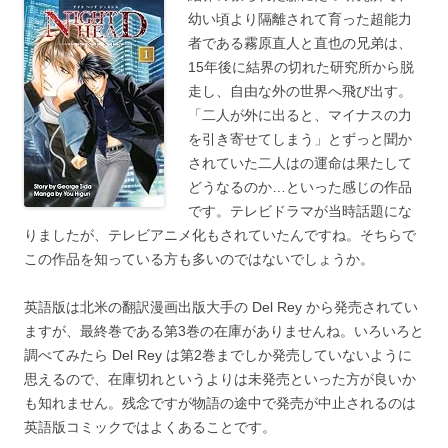
幼い頃より隔離されて育った超能力
者である霧原直人と直也の兄弟は、
15年後に結界の切れた研究所から脱
走し、自由な外の世界へ飛び出す。
「二人が外に出ると、マイナスの力
を引き寄せてしまう」とずっと聞か
されていた二人はの運命は果たして
どうなるのか…といった感じの作品
です。テレビドラマが当時話題にな
りましたが、テレビアニメ化もされていたんですね。そちらで
この作品を知っている方も多いのではないでしょうか。
英語版は北米の翻訳漫画出版大手の Del Rey から発売されてい
ますが、最終巻である第3巻の在庫がありませんね。いろいろと
調べてみたら Del Rey は第2巻までしか発売していないように
思えるので、在庫切れというよりは未発売といった方が良いか
も知れません。残念ですが物語の途中で発売が中止されるのは
英語版コミックではよくあることです。