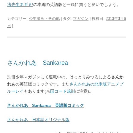
法先生ネギま!
の本編の英語版と一緒に買うと良いでしょう。
カテゴリー:
少年漫画・その他
| タグ:
マガジン
| 投稿日:
2013年3月6
日
|
さんかれあ Sankarea
別冊少年マガジンにて連載中の、はっとりみつるによる
さんか
れあ
の英語版コミックです。また
さんかれあの北米版アニメブ
ルーレイ
もあります(※
国コード規制
に注意)。
さんかれあ Sankarea 英語版コミック
さんかれあ 日本語オリジナル版