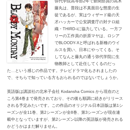
弥代学院高等部2年で新聞部員の高木
藤丸は、普段は不真面目な態度の生
徒であるが、実はウィザード級の天
才ハッカーで公安調査庁の対テロ組
織・THIRD-iに協力している。一方フ
リーの工作員の折原マヤは、ロシア
でBLOODY-Xと呼ばれる新種のウイ
ルスを買い、日本にやってくる。そ
してなんと藤丸の通う弥代学院に生
物教師として赴任してくるのだっ
た…という感じの作品です。テレビドラマ化もされましたの
で、そちらで知っている方もおられるのではないでしょうか。
英語版は講談社の北米子会社 Kodansha Comics から現在のと
ころ第4巻まで発売されており、その後も順調に続きがリリース
される予定みたいです。この作品のオリジナル日本語版は第1シ
ーズンが全11巻、第2シーズンが全8巻、第3シーズンが現在連
載中となっていますが、第2シーズン以降の英語版が発売される
かどうかはまだ解りません。