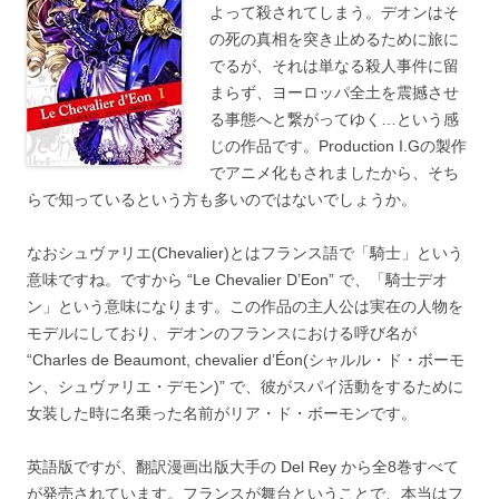
よって殺されてしまう。デオンはそ
の死の真相を突き止めるために旅に
でるが、それは単なる殺人事件に留
まらず、ヨーロッパ全土を震撼させ
る事態へと繋がってゆく…という感
じの作品です。Production I.Gの製作
でアニメ化もされましたから、そち
らで知っているという方も多いのではないでしょうか。
なおシュヴァリエ(Chevalier)とはフランス語で「騎士」という
意味ですね。ですから “Le Chevalier D’Eon” で、「騎士デオ
ン」という意味になります。この作品の主人公は実在の人物を
モデルにしており、デオンのフランスにおける呼び名が
“Charles de Beaumont, chevalier d’Éon(シャルル・ド・ボーモ
ン、シュヴァリエ・デモン)” で、彼がスパイ活動をするために
女装した時に名乗った名前がリア・ド・ボーモンです。
英語版ですが、翻訳漫画出版大手の Del Rey から全8巻すべて
が発売されています。フランスが舞台ということで、本当はフ