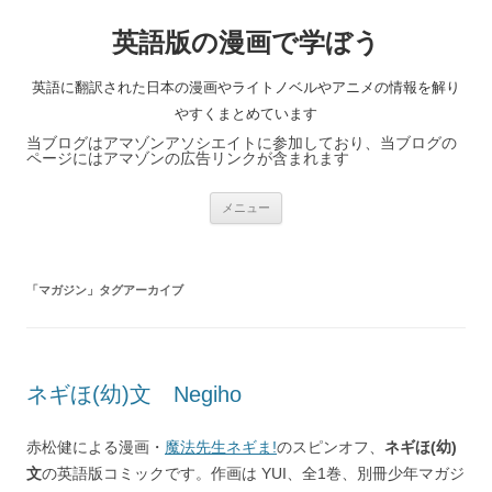
英語版の漫画で学ぼう
英語に翻訳された日本の漫画やライトノベルやアニメの情報を解り
やすくまとめています
当ブログはアマゾンアソシエイトに参加しており、当ブログの
ページにはアマゾンの広告リンクが含まれます
コ
メニュー
ン
テ
ン
ツ
へ
「
マガジン
」タグアーカイブ
ス
キ
ッ
プ
ネギほ(幼)文 Negiho
赤松健による漫画・
魔法先生ネギま!
のスピンオフ、
ネギほ(幼)
文
の英語版コミックです。作画は YUI、全1巻、別冊少年マガジ