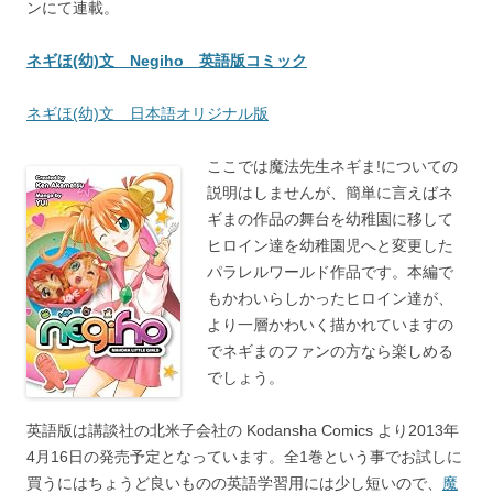
ンにて連載。
ネギほ(幼)文 Negiho 英語版コミック
ネギほ(幼)文 日本語オリジナル版
ここでは魔法先生ネギま!についての
説明はしませんが、簡単に言えばネ
ギまの作品の舞台を幼稚園に移して
ヒロイン達を幼稚園児へと変更した
パラレルワールド作品です。本編で
もかわいらしかったヒロイン達が、
より一層かわいく描かれていますの
でネギまのファンの方なら楽しめる
でしょう。
英語版は講談社の北米子会社の Kodansha Comics より2013年
4月16日の発売予定となっています。全1巻という事でお試しに
買うにはちょうど良いものの英語学習用には少し短いので、
魔