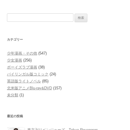
検
索:
カテゴリー
少年漫画・その他
(547)
少女漫画
(256)
ボーイズラブ漫画
(38)
バイリンガル版コミック
(24)
英語版ライトノベル
(85)
北米版アニメBlu-ray&DVD
(157)
未分類
(1)
最近の投稿
東京卍リベンジャーズ Tokyo Revengers