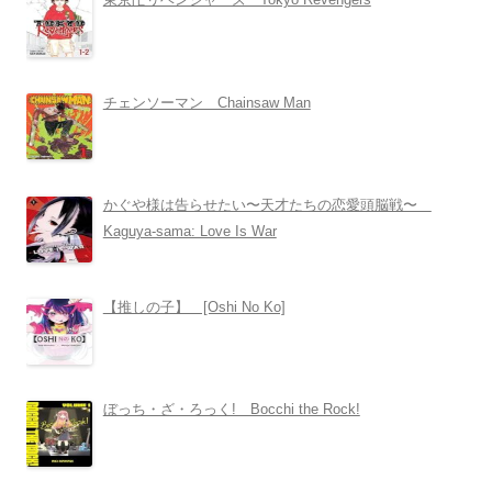
チェンソーマン Chainsaw Man
かぐや様は告らせたい〜天才たちの恋愛頭脳戦〜
Kaguya-sama: Love Is War
【推しの子】 [Oshi No Ko]
ぼっち・ざ・ろっく! Bocchi the Rock!