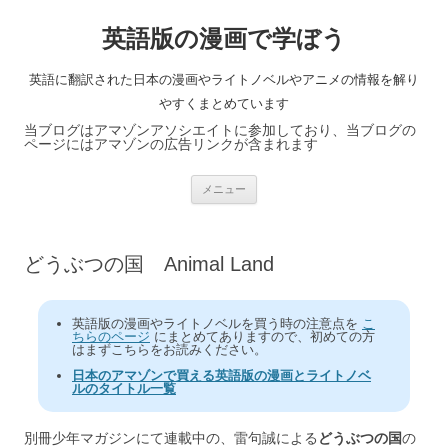
英語版の漫画で学ぼう
英語に翻訳された日本の漫画やライトノベルやアニメの情報を解り
やすくまとめています
当ブログはアマゾンアソシエイトに参加しており、当ブログの
ページにはアマゾンの広告リンクが含まれます
コ
メニュー
ン
テ
ン
ツ
へ
どうぶつの国 Animal Land
ス
キ
ッ
プ
英語版の漫画やライトノベルを買う時の注意点を
こ
ちらのページ
にまとめてありますので、初めての方
はまずこちらをお読みください。
日本のアマゾンで買える英語版の漫画とライトノベ
ルのタイトル一覧
別冊少年マガジンにて連載中の、雷句誠による
どうぶつの国
の