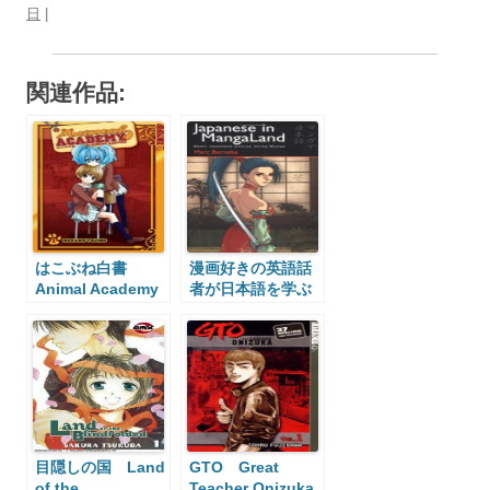
日
|
関連作品:
はこぶね白書
漫画好きの英語話
Animal Academy
者が日本語を学ぶ
ための本
Japanese in
Manga Land
目隠しの国 Land
GTO Great
of the
Teacher Onizuka