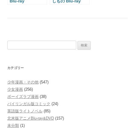
Blu-ray
しもの Blu-ray
検
索:
カテゴリー
少年漫画・その他
(547)
少女漫画
(256)
ボーイズラブ漫画
(38)
バイリンガル版コミック
(24)
英語版ライトノベル
(85)
北米版アニメBlu-ray&DVD
(157)
未分類
(1)