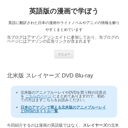
英語版の漫画で学ぼう
英語に翻訳された日本の漫画やライトノベルやアニメの情報を解り
やすくまとめています
当ブログはアマゾンアソシエイトに参加しており、当ブログの
ページにはアマゾンの広告リンクが含まれます
コ
メニュー
ン
テ
ン
ツ
へ
北米版 スレイヤーズ DVD Blu-ray
ス
キ
ッ
プ
北米版のアニメブルーレイやDVDを買う時の注意点
を
こちらのページ
にまとめてありますので、初め
ての方はまずこちらをお読みください。
日本のアマゾンで買える北米版のアニメブルーレイ
とDVDのタイトル一覧
今回紹介するのは漫画の英語版ではなく、
スレイヤーズ
の北米