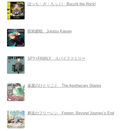
ぼっち・ざ・ろっく! Bocchi the Rock!
呪術廻戦 Jujutsu Kaisen
SPY×FAMILY スパイファミリー
薬屋のひとりごと The Apothecary Diaries
葬送のフリーレン Frieren: Beyond Journey’s End