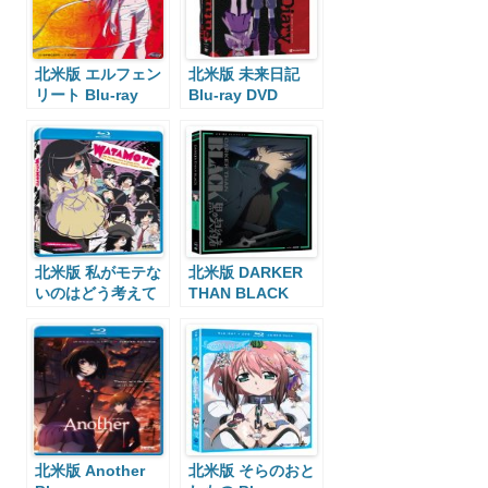
北米版 エルフェン
北米版 未来日記
リート Blu-ray
Blu-ray DVD
DVD
北米版 私がモテな
北米版 DARKER
いのはどう考えて
THAN BLACK
もお前らが悪い!
DVD Blu-ray
Blu-ray DVD
北米版 Another
北米版 そらのおと