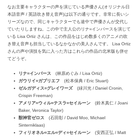
なお主要キャラクターの声を演じている声優さん(オリジナル日
本語音声 / 英語吹き替え音声)は以下の通りです。非常に長いシ
リーズなので、同じキャラクターでも途中で声優さんが交代し
ていたりしますね。この中で主人公のリナ=インバースを演じて
いる Lisa Ortiz さんは、この作品をはじめ数多くのアニメの吹
き替え音声も担当しているなかなかの美人さんです。 Lisa Ortiz
さんの声や演技を気に入った方はこれらの作品の北米版も併せ
てどうぞ。
リナ=インバース
(林原めぐみ / Lisa Ortiz)
ガウリイ=ガブリエフ
(松本保典 / Eric Stuart)
ゼルガディス=グレイワーズ
(緑川光 / Daniel Cronin,
Crispin Freeman)
アメリア=ウィル=テスラ=セイルーン
(鈴木真仁 / Joani
Baker, Veronica Taylor)
獣神官ゼロス
(石田彰 / David Moo, Michael
Sinterniklaas)
フィリオネル=エル=ディ=セイルーン
(安西正弘 / Matt