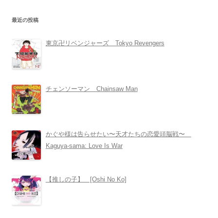
最近の投稿
東京卍リベンジャーズ Tokyo Revengers
チェンソーマン Chainsaw Man
かぐや様は告らせたい〜天才たちの恋愛頭脳戦〜
Kaguya-sama: Love Is War
【推しの子】 [Oshi No Ko]