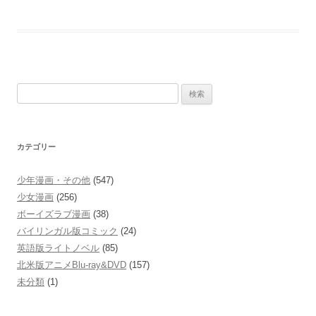
検
索:
カテゴリー
少年漫画・その他
(547)
少女漫画
(256)
ボーイズラブ漫画
(38)
バイリンガル版コミック
(24)
英語版ライトノベル
(85)
北米版アニメBlu-ray&DVD
(157)
未分類
(1)