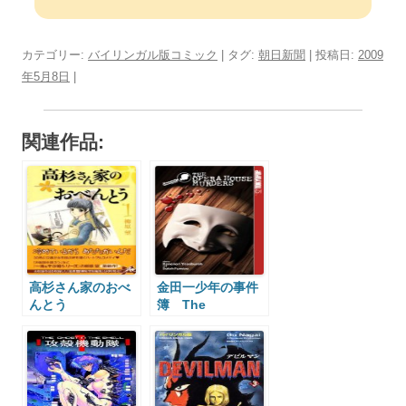
カテゴリー:
バイリンガル版コミック
| タグ:
朝日新聞
| 投稿日:
2009
年5月8日
|
関連作品:
高杉さん家のおべ
金田一少年の事件
んとう
簿 The
Takasugi-San’s
Kindaichi Case
Obento
Files