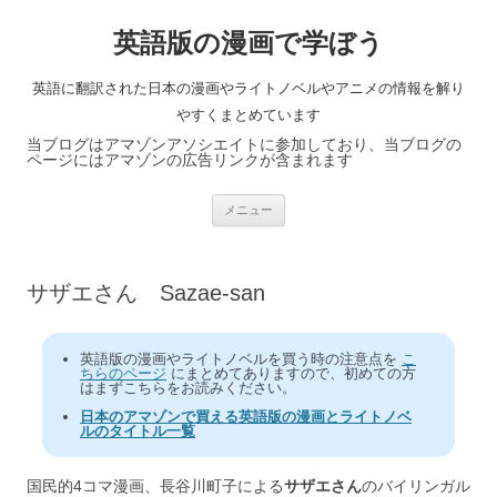
英語版の漫画で学ぼう
英語に翻訳された日本の漫画やライトノベルやアニメの情報を解り
やすくまとめています
当ブログはアマゾンアソシエイトに参加しており、当ブログの
ページにはアマゾンの広告リンクが含まれます
コ
メニュー
ン
テ
ン
ツ
へ
サザエさん Sazae-san
ス
キ
ッ
プ
英語版の漫画やライトノベルを買う時の注意点を
こ
ちらのページ
にまとめてありますので、初めての方
はまずこちらをお読みください。
日本のアマゾンで買える英語版の漫画とライトノベ
ルのタイトル一覧
国民的4コマ漫画、長谷川町子による
サザエさん
のバイリンガル