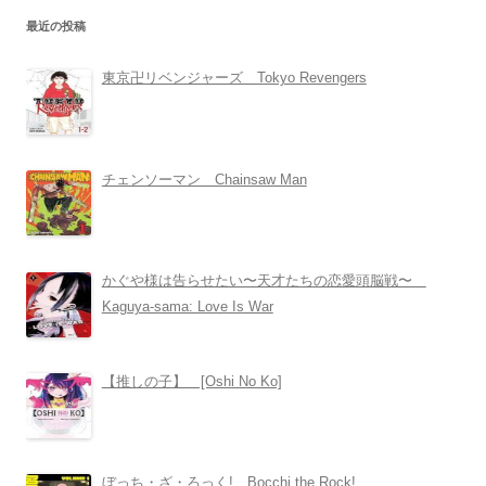
最近の投稿
東京卍リベンジャーズ Tokyo Revengers
チェンソーマン Chainsaw Man
かぐや様は告らせたい〜天才たちの恋愛頭脳戦〜
Kaguya-sama: Love Is War
【推しの子】 [Oshi No Ko]
ぼっち・ざ・ろっく! Bocchi the Rock!