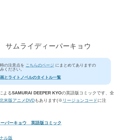
 KYO サムライディーパーキョウ
う時の注意点を
こちらのページ
にまとめてありますの
みください。
画とライトノベルのタイトル一覧
による
SAMURAI DEEPER KYO
の英語版コミックです、全
北米版アニメDVD
もあります(※
リージョンコード
に注
イディーパーキョウ 英語版コミック
ジナル版