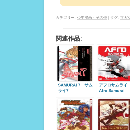
カテゴリー:
少年漫画・その他
| タグ:
マガ
関連作品:
SAMURAI 7 サム
アフロサムラ
ライ7
Afro Samurai