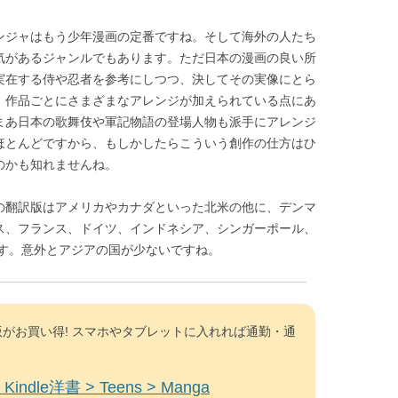
ンジャはもう少年漫画の定番ですね。そして海外の人たち
気があるジャンルでもあります。ただ日本の漫画の良い所
実在する侍や忍者を参考にしつつ、決してその実像にとら
、作品ごとにさまざまなアレンジが加えられている点にあ
まあ日本の歌舞伎や軍記物語の登場人物も派手にアレンジ
ほとんどですから、もしかしたらこういう創作の仕方はひ
のかも知れませんね。
の翻訳版はアメリカやカナダといった北米の他に、デンマ
ス、フランス、ドイツ、インドネシア、シンガーポール、
す。意外とアジアの国が少ないですね。
がお買い得! スマホやタブレットに入れれば通勤・通
Kindle洋書 > Teens > Manga