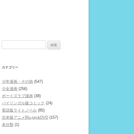
検
索:
カテゴリー
少年漫画・その他
(547)
少女漫画
(256)
ボーイズラブ漫画
(38)
バイリンガル版コミック
(24)
英語版ライトノベル
(85)
北米版アニメBlu-ray&DVD
(157)
未分類
(1)