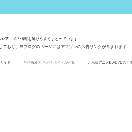
う
ルやアニメの情報を解りやすくまとめています
しており、当ブログのページにはアマゾンの広告リンクが含まれます
コ
ン
ガイド
英語版漫画 ラノベ タイトル一覧
北米版アニメBD/DVDのす
テ
ン
ツ
へ
ス
キ
ッ
プ