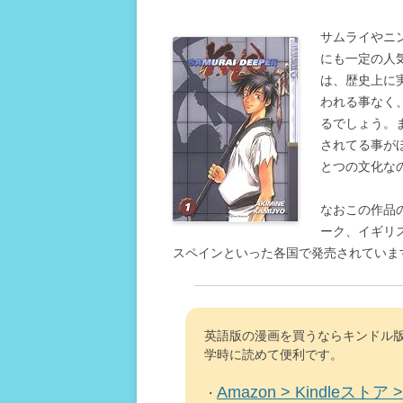
サムライやニ
にも一定の人
は、歴史上に
われる事なく
るでしょう。
されてる事が
とつの文化な
なおこの作品
ーク、イギリ
スペインといった各国で発売されていま
英語版の漫画を買うならキンドル版
学時に読めて便利です。
Amazon > Kindleストア > 
・