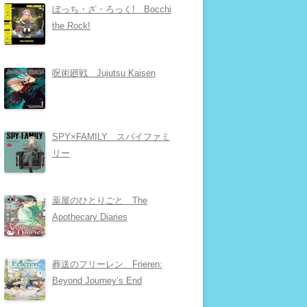
ぼっち・ざ・ろっく! Bocchi
the Rock!
呪術廻戦 Jujutsu Kaisen
SPY×FAMILY スパイファミ
リー
薬屋のひとりごと The
Apothecary Diaries
葬送のフリーレン Frieren:
Beyond Journey’s End