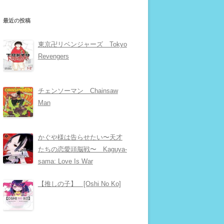
最近の投稿
東京卍リベンジャーズ Tokyo
Revengers
チェンソーマン Chainsaw
Man
かぐや様は告らせたい〜天才
たちの恋愛頭脳戦〜 Kaguya-
sama: Love Is War
【推しの子】 [Oshi No Ko]